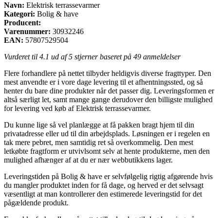
Navn:
Elektrisk terrassevarmer
Kategori:
Bolig & have
Producent:
Varenummer:
30932246
EAN:
57807529504
Vurderet til
4.1
ud af 5 stjerner baseret på
49
anmeldelser
Flere forhandlere på nettet tilbyder heldigvis diverse fragttyper. Den
mest anvendte er i vore dage levering til et afhentningssted, og så
henter du bare dine produkter når det passer dig. Leveringsformen er
altså særligt let, samt mange gange derudover den billigste mulighed
for levering ved køb af Elektrisk terrassevarmer.
Du kunne lige så vel planlægge at få pakken bragt hjem til din
privatadresse eller ud til din arbejdsplads. Løsningen er i regelen en
tak mere pebret, men samtidig ret så overkommelig. Den mest
letkøbte fragtform er utvivlsomt selv at hente produkterne, men den
mulighed afhænger af at du er nær webbutikkens lager.
Leveringstiden på Bolig & have er selvfølgelig rigtig afgørende hvis
du mangler produktet inden for få dage, og herved er det selvsagt
væsentligt at man kontrollerer den estimerede leveringstid for det
pågældende produkt.