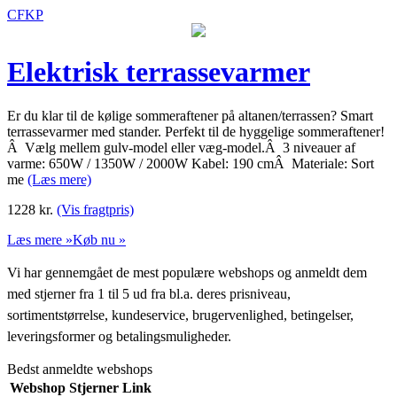
CFKP
Elektrisk terrassevarmer
Er du klar til de kølige sommeraftener på altanen/terrassen? Smart
terrassevarmer med stander. Perfekt til de hyggelige sommeraftener!
Â Vælg mellem gulv-model eller væg-model.Â 3 niveauer af
varme: 650W / 1350W / 2000W Kabel: 190 cmÂ Materiale: Sort
me
(Læs mere)
1228
kr.
(Vis fragtpris)
Læs mere »
Køb nu »
Vi har gennemgået de mest populære webshops og anmeldt dem
med stjerner fra 1 til 5 ud fra bl.a. deres prisniveau,
sortimentstørrelse, kundeservice, brugervenlighed, betingelser,
leveringsformer og betalingsmuligheder.
Bedst anmeldte webshops
Webshop
Stjerner
Link