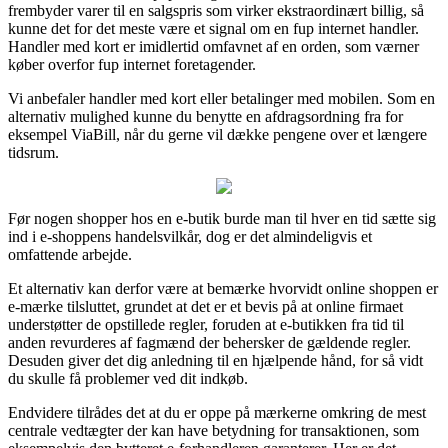
frembyder varer til en salgspris som virker ekstraordinært billig, så
kunne det for det meste være et signal om en fup internet handler.
Handler med kort er imidlertid omfavnet af en orden, som værner
køber overfor fup internet foretagender.
Vi anbefaler handler med kort eller betalinger med mobilen. Som en
alternativ mulighed kunne du benytte en afdragsordning fra for
eksempel ViaBill, når du gerne vil dække pengene over et længere
tidsrum.
Før nogen shopper hos en e-butik burde man til hver en tid sætte sig
ind i e-shoppens handelsvilkår, dog er det almindeligvis et
omfattende arbejde.
Et alternativ kan derfor være at bemærke hvorvidt online shoppen er
e-mærke tilsluttet, grundet at det er et bevis på at online firmaet
understøtter de opstillede regler, foruden at e-butikken fra tid til
anden revurderes af fagmænd der behersker de gældende regler.
Desuden giver det dig anledning til en hjælpende hånd, for så vidt
du skulle få problemer ved dit indkøb.
Endvidere tilrådes det at du er oppe på mærkerne omkring de mest
centrale vedtægter der kan have betydning for transaktionen, som