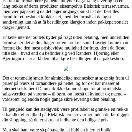
En række forhandlere på nettet tilbyder dag-til-dag levering på en
lang række af deres produkter, eksempelvis Elektrisk terrassevarmer,
men vær påpasselig da det tager udgangspunkt i at der bestilles
forud for et besluttet klokkeslæt, med det formål at de højst
sandsynligt kan nå at få bestillingen klargjort inden pakkepersonalet
drager hjemad.
Enkelte internet outlets byder på fragt uden betaling, men undertiden
forudsætter det at du aftager for en konkret sum. I øvrigt kunne man
foretrække den mest prisbevidste mulighed for fragt, der i de fleste
tilfælde – hvad end du befinder sig ved Randers, Hjørring eller
Bjerringbro – er at få dem til at køre bestillingen til en pakkeshop.
Det er temmelig smart for almindelige mennesker at søge sig frem til
priser på tværs af forhandlere på nettet, og for det har masser af
internet selskaber i Danmark ikke kunne slippe for at formindske
salgsværdien på varerne – til børn, og ligeså til kvinder og mænd –
voldsomt, og endda nogle gange sikre levering uden betaling.
Til gengæld kan det stadigvæk være profitabelt at granske en række
e-handler efter tilbud på Elektrisk terrassevarmer inden du færdiggør
din shopping, så du er sikret at indhente den billigste pris.
Man skal bare være så påpasselig, at ifald en internet butik