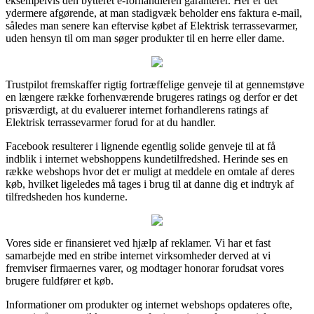
eksempelvis den bytteret e-forhandleren garanterer. Her er det
ydermere afgørende, at man stadigvæk beholder ens faktura e-mail,
således man senere kan eftervise købet af Elektrisk terrassevarmer,
uden hensyn til om man søger produkter til en herre eller dame.
Trustpilot fremskaffer rigtig fortræffelige genveje til at gennemstøve
en længere række forhenværende brugeres ratings og derfor er det
prisværdigt, at du evaluerer internet forhandlerens ratings af
Elektrisk terrassevarmer forud for at du handler.
Facebook resulterer i lignende egentlig solide genveje til at få
indblik i internet webshoppens kundetilfredshed. Herinde ses en
række webshops hvor det er muligt at meddele en omtale af deres
køb, hvilket ligeledes må tages i brug til at danne dig et indtryk af
tilfredsheden hos kunderne.
Vores side er finansieret ved hjælp af reklamer. Vi har et fast
samarbejde med en stribe internet virksomheder derved at vi
fremviser firmaernes varer, og modtager honorar forudsat vores
brugere fuldfører et køb.
Informationer om produkter og internet webshops opdateres ofte,