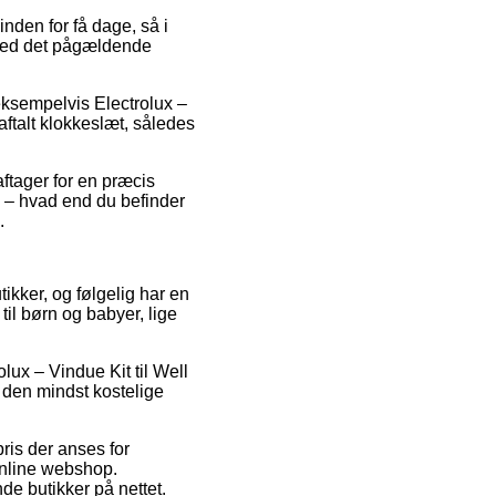
nden for få dage, så i
t ved det pågældende
 eksempelvis Electrolux –
aftalt klokkeslæt, således
ftager for en præcis
e – hvad end du befinder
.
utikker, og følgelig har en
til børn og babyer, lige
olux – Vindue Kit til Well
e den mindst kostelige
pris der anses for
nline webshop.
de butikker på nettet.