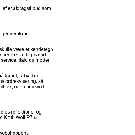
l af et afdragstilbud som
ide gennemløbe
 skulle være et kendetegn
a gennemses af fagmænd
service, ifald du møder
på købet, fx hvilken
ns ordrekvittering, så
illflex, uden hensyn til
geres reflektioner og
 Kit til Well P7 &
et webshoppens