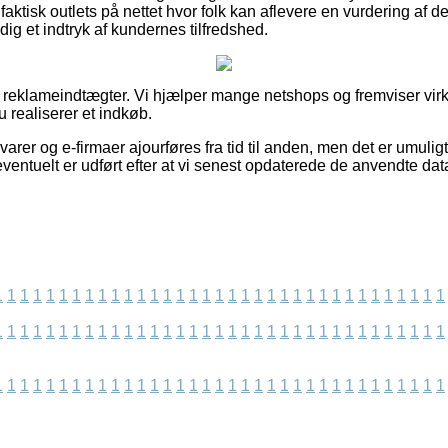
faktisk outlets på nettet hvor folk kan aflevere en vurdering af 
dig et indtryk af kundernes tilfredshed.
af reklameindtægter. Vi hjælper mange netshops og fremviser vi
 realiserer et indkøb.
rer og e-firmaer ajourføres fra tid til anden, men det er umuligt 
ventuelt er udført efter at vi senest opdaterede de anvendte dat
1
1
1
1
1
1
1
1
1
1
1
1
1
1
1
1
1
1
1
1
1
1
1
1
1
1
1
1
1
1
1
1
1
1
1
1
1
1
1
1
1
1
1
1
1
1
1
1
1
1
1
1
1
1
1
1
1
1
1
1
1
1
1
1
1
1
1
1
1
1
1
1
1
1
1
1
1
1
1
1
1
1
1
1
1
1
1
1
1
1
1
1
1
1
1
1
1
1
1
1
1
1
1
1
1