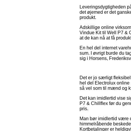
Leveringsdygtigheden på B
det øjemed er det ganske
produkt.
Adskillige online virksom
Vindue Kit til Well P7 & 
at de kan nå at få produkt
En hel del internet vareh
sum. I øvrigt burde du ta
sig i Horsens, Frederiksv
Det er jo særligt fleksibe
hel del Electrolux online 
så vel som til mænd og kv
Det kan imidlertid vise si
P7 & Chillflex før du gen
pris.
Man bør imidlertid være o
himmelråbende beskeden
Kortbetalinger er heldigv