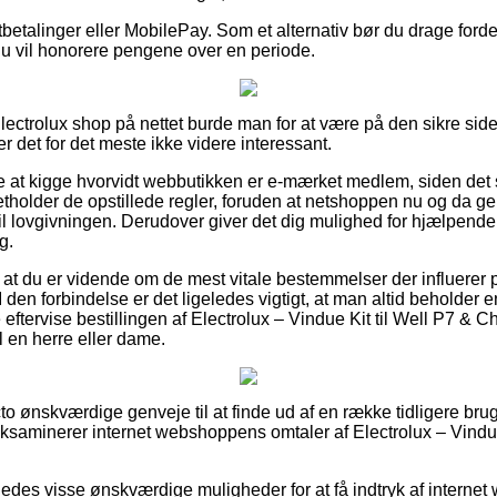
tbetalinger eller MobilePay. Som et alternativ bør du drage forde
t du vil honorere pengene over en periode.
lectrolux shop på nettet burde man for at være på den sikre s
er det for det meste ikke videre interessant.
e at kigge hvorvidt webbutikken er e-mærket medlem, siden det
opretholder de opstillede regler, foruden at netshoppen nu og d
l lovgivningen. Derudover giver det dig mulighed for hjælpende 
g.
gt at du er vidende om de mest vitale bestemmelser der influerer 
I den forbindelse er det ligeledes vigtigt, at man altid beholder e
eftervise bestillingen af Electrolux – Vindue Kit til Well P7 & Ch
l en herre eller dame.
acto ønskværdige genveje til at finde ud af en række tidligere bru
 eksaminerer internet webshoppens omtaler af Electrolux – Vindue
edes visse ønskværdige muligheder for at få indtryk af intern