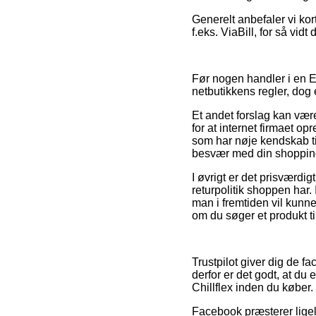
Generelt anbefaler vi kor
f.eks. ViaBill, for så vid
Før nogen handler i en E
netbutikkens regler, dog 
Et andet forslag kan vær
for at internet firmaet 
som har nøje kendskab ti
besvær med din shoppin
I øvrigt er det prisværdi
returpolitik shoppen har. 
man i fremtiden vil kunne 
om du søger et produkt ti
Trustpilot giver dig de f
derfor er det godt, at du
Chillflex inden du køber.
Facebook præsterer ligel