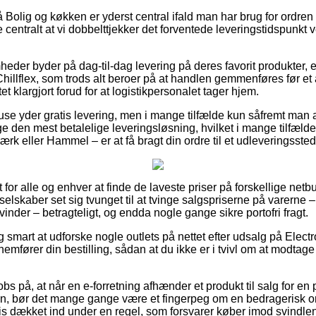
olig og køkken er yderst central ifald man har brug for ordren i
 centralt at vi dobbelttjekker det forventede leveringstidspunk
heder byder på dag-til-dag levering på deres favorit produkter,
Chillflex, som trods alt beroer på at handlen gemmenføres før et 
et klargjort forud for at logistikpersonalet tager hjem.
use yder gratis levering, men i mange tilfælde kun såfremt man a
ge den mest betalelige leveringsløsning, hvilket i mange tilfæld
ærk eller Hammel – er at få bragt din ordre til et udleveringssted
lt for alle og enhver at finde de laveste priser på forskellige netb
selskaber set sig tvunget til at tvinge salgspriserne på varerne – 
inder – betragteligt, og endda nogle gange sikre portofri fragt.
g smart at udforske nogle outlets på nettet efter udsalg på Electr
nemfører din bestilling, sådan at du ikke er i tvivl om at modtag
bs på, at når en e-forretning afhænder et produkt til salg for en 
, bør det mange gange være et fingerpeg om en bedragerisk o
is dækket ind under en regel, som forsvarer køber imod svindlen