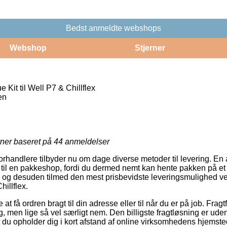
Bedst anmeldte webshops
Webshop
Stjerner
 Kit til Well P7 & Chillflex
en
rner baseret på
44
anmeldelser
forhandlere tilbyder nu om dage diverse metoder til levering. En
til en pakkeshop, fordi du dermed nemt kan hente pakken på et s
t, og desuden tilmed den mest prisbevidste leveringsmulighed ve
hillflex.
t få ordren bragt til din adresse eller til når du er på job. Frag
g, men lige så vel særligt nem. Den billigste fragtløsning er uden
t du opholder dig i kort afstand af online virksomhedens hjemste