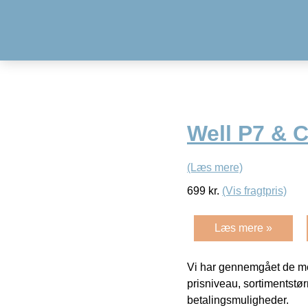
Well P7 & C
(Læs mere)
699
kr.
(Vis fragtpris)
Læs mere »
Vi har gennemgået de mes
prisniveau, sortimentstø
betalingsmuligheder.