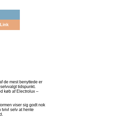
Link
 af de mest benyttede er
elvvalgt tidspunkt.
d køb af Electrolux –
tformen viser sig godt nok
 tvivl selv at hente
d.