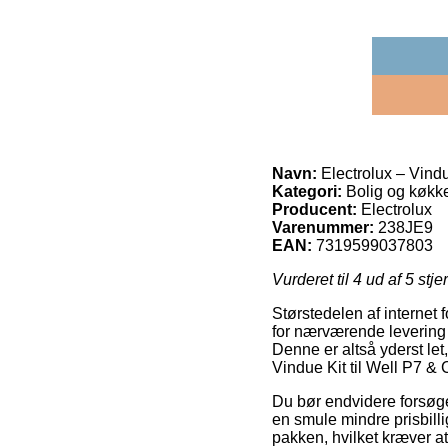
Navn:
Electrolux – Vindue
Kategori:
Bolig og køkk
Producent:
Electrolux
Varenummer:
238JE9
EAN:
7319599037803
Vurderet til
4
ud af 5 stje
Størstedelen af internet 
for nærværende levering 
Denne er altså yderst le
Vindue Kit til Well P7 & C
Du bør endvidere forsøge a
en smule mindre prisbilli
pakken, hvilket kræver a