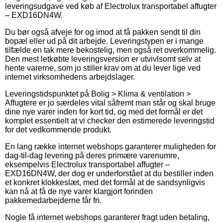
leveringsudgave ved køb af Electrolux transportabel affugter
– EXD16DN4W.
Du bør også afveje for og imod at få pakken sendt til din
bopæl eller ud på dit arbejde. Leveringstypen er i mange
tilfælde en tak mere bekostelig, men også ret overkommelig.
Den mest letkøbte leveringsversion er utvivlsomt selv at
hente varerne, som jo stiller krav om at du lever lige ved
internet virksomhedens arbejdslager.
Leveringstidspunktet på Bolig > Klima & ventilation >
Affugtere er jo særdeles vital såfremt man står og skal bruge
dine nye varer inden for kort tid, og med det formål er det
komplet essentielt at vi checker den estimerede leveringstid
for det vedkommende produkt.
En lang række internet webshops garanterer muligheden for
dag-til-dag levering på deres primære varenumre,
eksempelvis Electrolux transportabel affugter –
EXD16DN4W, der dog er underforstået at du bestiller inden
et konkret klokkeslæt, med det formål at de sandsynligvis
kan nå at få de nye varer klargjort forinden
pakkemedarbejderne får fri.
Nogle få internet webshops garanterer fragt uden betaling,