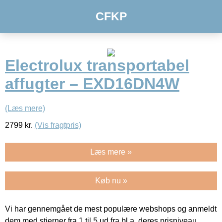
CFKP
Electrolux transportabel
affugter – EXD16DN4W
(Læs mere)
2799
kr.
(Vis fragtpris)
Læs mere »
Køb nu »
Vi har gennemgået de mest populære webshops og anmeldt
dem med stjerner fra 1 til 5 ud fra bl.a. deres prisniveau,