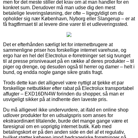
men for det meste stiller det krav om at man handler for en
konkret sum. Derudover må man udse dig den mest
betalelige leveringsløsning, der ofte – ligegyldigt om du
opholder sig nær København, Nyborg eller Slangerup – er at
få fragtfirmaet til at levere dine varer til et udleveringssted.
Det er efterhånden særligt let for internetbrugere at
sammenligne priser hos forskellige internet varehuse, og
ergo har en hel del Electrolux e-forretninger set sig tvunget
til at presse prisniveauet på en række af deres produkter – til
piger og drenge, og desuden også til herrer og damer – helt i
bund, og endda nogle gange sikre gratis fragt.
Trods dette kan det alligevel være nyttigt at tjekke et par
forskellige netbutikker efter rabat på Electrolux transportabel
affugter – EXD16DN4W forinden du shopper, så man er
usvigeligt sikker på at indhente den laveste pris.
Du må alligevel ikke undervurdere, at ifald en online shop
udlover produkter for en udsalgspris som anses for
ekstraordinært tiltalende, burde det mange gange være et
faresignal om en uoprigtig internet butik. Køb med
betalingskort er på den anden side en del af et regulativ,
hvilket støtter køberen imod bedrageriske forretninger på