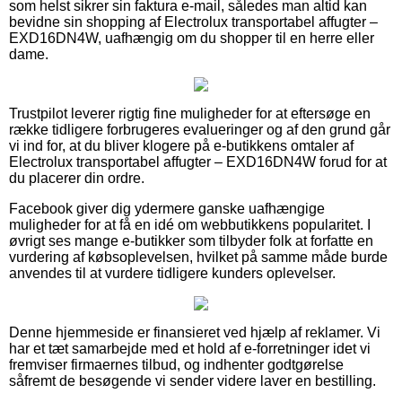
som helst sikrer sin faktura e-mail, således man altid kan
bevidne sin shopping af Electrolux transportabel affugter –
EXD16DN4W, uafhængig om du shopper til en herre eller
dame.
Trustpilot leverer rigtig fine muligheder for at eftersøge en
række tidligere forbrugeres evalueringer og af den grund går
vi ind for, at du bliver klogere på e-butikkens omtaler af
Electrolux transportabel affugter – EXD16DN4W forud for at
du placerer din ordre.
Facebook giver dig ydermere ganske uafhængige
muligheder for at få en idé om webbutikkens popularitet. I
øvrigt ses mange e-butikker som tilbyder folk at forfatte en
vurdering af købsoplevelsen, hvilket på samme måde burde
anvendes til at vurdere tidligere kunders oplevelser.
Denne hjemmeside er finansieret ved hjælp af reklamer. Vi
har et tæt samarbejde med et hold af e-forretninger idet vi
fremviser firmaernes tilbud, og indhenter godtgørelse
såfremt de besøgende vi sender videre laver en bestilling.