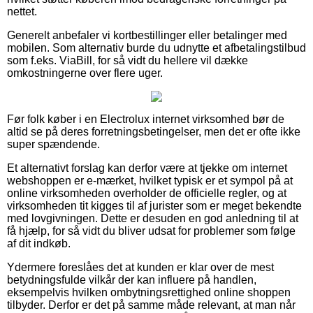
nettet.
Generelt anbefaler vi kortbestillinger eller betalinger med
mobilen. Som alternativ burde du udnytte et afbetalingstilbud
som f.eks. ViaBill, for så vidt du hellere vil dække
omkostningerne over flere uger.
Før folk køber i en Electrolux internet virksomhed bør de
altid se på deres forretningsbetingelser, men det er ofte ikke
super spændende.
Et alternativt forslag kan derfor være at tjekke om internet
webshoppen er e-mærket, hvilket typisk er et sympol på at
online virksomheden overholder de officielle regler, og at
virksomheden tit kigges til af jurister som er meget bekendte
med lovgivningen. Dette er desuden en god anledning til at
få hjælp, for så vidt du bliver udsat for problemer som følge
af dit indkøb.
Ydermere foreslåes det at kunden er klar over de mest
betydningsfulde vilkår der kan influere på handlen,
eksempelvis hvilken ombytningsrettighed online shoppen
tilbyder. Derfor er det på samme måde relevant, at man når