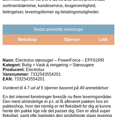
sortimentstørrelse, kundeservice, brugervenlighed,
betingelser, leveringsformer og betalingsmuligheder.
Bedst anmeldte webshops
Webshop
Stjerner
Link
Navn:
Electrolux støvsuger – PowerForce – EPF61RR
Kategori:
Bolig > Vask & rengøring > Støvsugere
Producent:
Electrolux
Varenummer:
7332543554201
EAN:
7332543554201
Vurderet til
4.7
ud af 5 stjerner baseret på
49
anmeldelser
En del internet forretninger foreslår nu flere leveringsmåder.
Den mest almindelige er p.t. at få afleveret pakken hos en
pakkeshop, hvor det nemlig er ret fleksibelt for dig at kunne
hente din pakke lige når det passer dig. Den er altså super
fleksibel, samt ofte ligeledes den prisbilligste slags levering