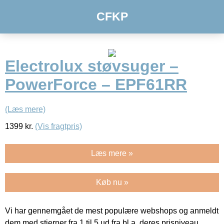
CFKP
Electrolux støvsuger –
PowerForce – EPF61RR
(Læs mere)
1399
kr.
(Vis fragtpris)
Læs mere »
Køb nu »
Vi har gennemgået de mest populære webshops og anmeldt
dem med stjerner fra 1 til 5 ud fra bl.a. deres prisniveau,