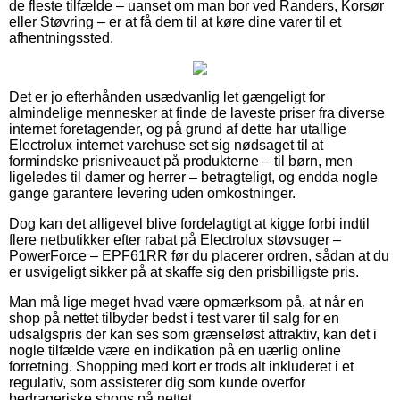
de fleste tilfælde – uanset om man bor ved Randers, Korsør
eller Støvring – er at få dem til at køre dine varer til et
afhentningssted.
Det er jo efterhånden usædvanlig let gængeligt for
almindelige mennesker at finde de laveste priser fra diverse
internet foretagender, og på grund af dette har utallige
Electrolux internet varehuse set sig nødsaget til at
formindske prisniveauet på produkterne – til børn, men
ligeledes til damer og herrer – betragteligt, og endda nogle
gange garantere levering uden omkostninger.
Dog kan det alligevel blive fordelagtigt at kigge forbi indtil
flere netbutikker efter rabat på Electrolux støvsuger –
PowerForce – EPF61RR før du placerer ordren, sådan at du
er usvigeligt sikker på at skaffe sig den prisbilligste pris.
Man må lige meget hvad være opmærksom på, at når en
shop på nettet tilbyder bedst i test varer til salg for en
udsalgspris der kan ses som grænseløst attraktiv, kan det i
nogle tilfælde være en indikation på en uærlig online
forretning. Shopping med kort er trods alt inkluderet i et
regulativ, som assisterer dig som kunde overfor
bedrageriske shops på nettet.