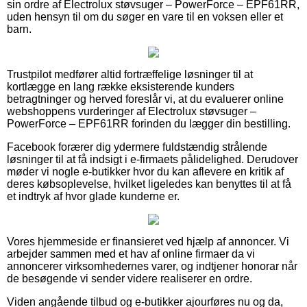
sin ordre af Electrolux støvsuger – PowerForce – EPF61RR,
uden hensyn til om du søger en vare til en voksen eller et
barn.
Trustpilot medfører altid fortræffelige løsninger til at
kortlægge en lang række eksisterende kunders
betragtninger og herved foreslår vi, at du evaluerer online
webshoppens vurderinger af Electrolux støvsuger –
PowerForce – EPF61RR forinden du lægger din bestilling.
Facebook forærer dig ydermere fuldstændig strålende
løsninger til at få indsigt i e-firmaets pålidelighed. Derudover
møder vi nogle e-butikker hvor du kan aflevere en kritik af
deres købsoplevelse, hvilket ligeledes kan benyttes til at få
et indtryk af hvor glade kunderne er.
Vores hjemmeside er finansieret ved hjælp af annoncer. Vi
arbejder sammen med et hav af online firmaer da vi
annoncerer virksomhedernes varer, og indtjener honorar når
de besøgende vi sender videre realiserer en ordre.
Viden angående tilbud og e-butikker ajourføres nu og da,