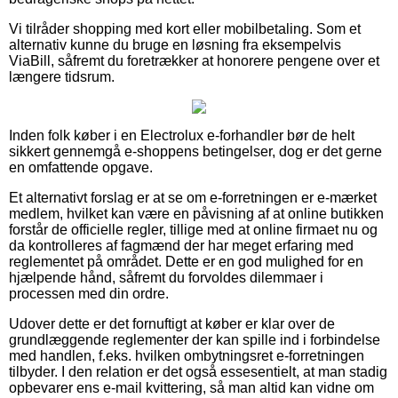
Vi tilråder shopping med kort eller mobilbetaling. Som et
alternativ kunne du bruge en løsning fra eksempelvis
ViaBill, såfremt du foretrækker at honorere pengene over et
længere tidsrum.
Inden folk køber i en Electrolux e-forhandler bør de helt
sikkert gennemgå e-shoppens betingelser, dog er det gerne
en omfattende opgave.
Et alternativt forslag er at se om e-forretningen er e-mærket
medlem, hvilket kan være en påvisning af at online butikken
forstår de officielle regler, tillige med at online firmaet nu og
da kontrolleres af fagmænd der har meget erfaring med
reglementet på området. Dette er en god mulighed for en
hjælpende hånd, såfremt du forvoldes dilemmaer i
processen med din ordre.
Udover dette er det fornuftigt at køber er klar over de
grundlæggende reglementer der kan spille ind i forbindelse
med handlen, f.eks. hvilken ombytningsret e-forretningen
tilbyder. I den relation er det også essesentielt, at man stadig
opbevarer ens e-mail kvittering, så man altid kan vidne om