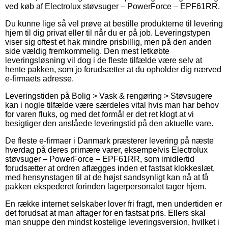
ved køb af Electrolux støvsuger – PowerForce – EPF61RR.
Du kunne lige så vel prøve at bestille produkterne til levering
hjem til dig privat eller til når du er på job. Leveringstypen
viser sig oftest et hak mindre prisbillig, men på den anden
side vældig fremkommelig. Den mest letkøbte
leveringsløsning vil dog i de fleste tilfælde være selv at
hente pakken, som jo forudsætter at du opholder dig nærved
e-firmaets adresse.
Leveringstiden på Bolig > Vask & rengøring > Støvsugere
kan i nogle tilfælde være særdeles vital hvis man har behov
for varen fluks, og med det formål er det ret klogt at vi
besigtiger den anslåede leveringstid på den aktuelle vare.
De fleste e-firmaer i Danmark præsterer levering på næste
hverdag på deres primære varer, eksempelvis Electrolux
støvsuger – PowerForce – EPF61RR, som imidlertid
forudsætter at ordren aflægges inden et fastsat klokkeslæt,
med hensynstagen til at de højst sandsynligt kan nå at få
pakken ekspederet forinden lagerpersonalet tager hjem.
En række internet selskaber lover fri fragt, men undertiden er
det forudsat at man aftager for en fastsat pris. Ellers skal
man snuppe den mindst kostelige leveringsversion, hvilket i