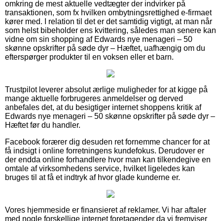
omkring de mest aktuelle vedtægter der indvirker på
transaktionen, som fx hvilken ombytningsrettighed e-firmaet
kører med. I relation til det er det samtidig vigtigt, at man når
som helst bibeholder ens kvittering, således man senere kan
vidne om sin shopping af Edwards nye menageri – 50
skønne opskrifter på søde dyr – Hæftet, uafhængig om du
efterspørger produkter til en voksen eller et barn.
Trustpilot leverer absolut ærlige muligheder for at kigge på
mange aktuelle forbrugeres anmeldelser og derved
anbefales det, at du besigtiger internet shoppens kritik af
Edwards nye menageri – 50 skønne opskrifter på søde dyr –
Hæftet før du handler.
Facebook forærer dig desuden ret fornemme chancer for at
få indsigt i online forretningens kundefokus. Derudover er
der endda online forhandlere hvor man kan tilkendegive en
omtale af virksomhedens service, hvilket ligeledes kan
bruges til at få et indtryk af hvor glade kunderne er.
Vores hjemmeside er finansieret af reklamer. Vi har aftaler
med nogle forskellige internet foretagender da vi fremviser