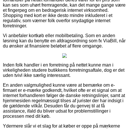
kan ses som uhørt fremragende, kan det mange gange være
et fingerpeg om en bedragerisk internet virksomhed.
Shopping med kort er ikke desto mindre inkluderet i et
regulativ, som værner folk overfor snydagtige internet
forretninger.
Vi anbefaler kortkøb eller mobilbetaling. Som en anden
løsning kan du benytte en afdragsordning som fx ViaBill, når
du ønsker at finansiere beløbet af flere omgange.
Inden folk handler i en forretning på nettet kunne man i
virkeligheden studere butikkens forretningsaftale, dog er det
uden tvivl ikke særlig interessant.
En anden valgmulighed kunne være at bemærke om e-
firmaet er e-mærke godkendt, hvilket ofte er et signal om at
internet forhandleren følger de danske retningslinjer, samt at
hjemmesiden regelmæssigt tilses af jurister der har indsigt i
de gældende vilkår. Desuden får du genvej til at få
assistance, ifald du bliver udsat for problemstillinger i
processen med dit køb.
Ydermere slår vi et slag for at køber er oppe på mærkerne