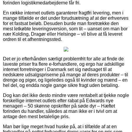
forinden logistikmedarbejderne får fri.
En række internet outlets garanterer fragtfri levering, men i
mange tilfælde er det under forudsætning af at der erhverves
for et fastsat beløb. Desuden burde man foretrække den
mest letkøbte leveringsversion, som tit – uanset om man bor
nær Kolding, Dragør eller Helsinge – vil blive at få leveret
ordren til et afhentningssted.
Det er jo efterhånden særligt problemfrit for alle at finde de
laveste priser fra flere e-forhandlere, og ergo har adskillige
internet forretninger i Danmark set sig nødsaget til at
nedskære udsalgspriserne på mange af deres produkter – til
drenge og piger, og ligeledes også til kvinder og mænd – en
hel del, og endda nogle gange sikre fragt uden betaling.
Dog kan det ikke desto mindre være rentabelt at tjekke nogle
forskellige internet outlets efter rabat på Edwards nye
menageri – 50 skønne opskrifter på søde dyr – Hæftet
forinden du handler, således at man ikke er i tvivl om at
antage den mest betalelige pris.
Man bør lige meget hvad huske på, at i tilfælde af at en
forhandler på nettet forhandler deres varer for en pris som