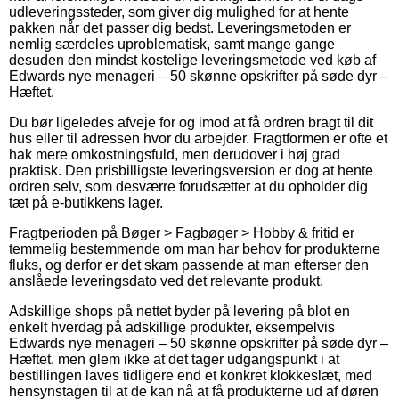
udleveringssteder, som giver dig mulighed for at hente
pakken når det passer dig bedst. Leveringsmetoden er
nemlig særdeles uproblematisk, samt mange gange
desuden den mindst kostelige leveringsmetode ved køb af
Edwards nye menageri – 50 skønne opskrifter på søde dyr –
Hæftet.
Du bør ligeledes afveje for og imod at få ordren bragt til dit
hus eller til adressen hvor du arbejder. Fragtformen er ofte et
hak mere omkostningsfuld, men derudover i høj grad
praktisk. Den prisbilligste leveringsversion er dog at hente
ordren selv, som desværre forudsætter at du opholder dig
tæt på e-butikkens lager.
Fragtperioden på Bøger > Fagbøger > Hobby & fritid er
temmelig bestemmende om man har behov for produkterne
fluks, og derfor er det skam passende at man efterser den
anslåede leveringsdato ved det relevante produkt.
Adskillige shops på nettet byder på levering på blot en
enkelt hverdag på adskillige produkter, eksempelvis
Edwards nye menageri – 50 skønne opskrifter på søde dyr –
Hæftet, men glem ikke at det tager udgangspunkt i at
bestillingen laves tidligere end et konkret klokkeslæt, med
hensynstagen til at de kan nå at få produkterne ud af døren