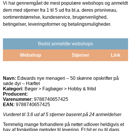
Vi har gennemgået de mest populære webshops og anmeldt
dem med stjerner fra 1 til 5 ud fra bl.a. deres prisniveau,
sortimentstørrelse, kundeservice, brugervenlighed,
betingelser, leveringsformer og betalingsmuligheder.
Bedst anmeldte webshops
Webshop
Stjerner
Link
Navn:
Edwards nye menageri – 50 skønne opskrifter på
søde dyr – Hæftet
Kategori:
Bøger > Fagbøger > Hobby & fritid
Producent:
Varenummer:
9788740657425
EAN:
9788740657425
Vurderet til
3.6
ud af 5 stjerner baseret på
24
anmeldelser
Temmelig mange forhandlere på nettet udlover heldigvis et
hav af forskellige metoder til levering. Et hit er nu til dags