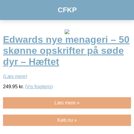
CFKP
Edwards nye menageri – 50
skønne opskrifter på søde
dyr – Hæftet
(Læs mere)
249.95
kr.
(Vis fragtpris)
Læs mere »
Køb nu »