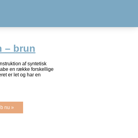
n – brun
struktion af syntetisk
kabe en række forskellige
eret er let og har en
b nu »