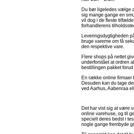
Du bør ligeledes vælge at
sig mange gange en smule
vil dog i de fleste tilfæl
forhandlerens tilholdsste
Leveringsdygtigheden på P
bruge varerne om få seku
den respektive vare.
Flere shops på nettet gi
underforstået at ordren a
bestillingen pakket forud 
En række online firmaer b
Desuden kan du tage den 
ved Aarhus, Aabenraa eller
Det har vist sig at være 
online varehuse, og til g
specielt deres bedst i te
nogle gange frembyde gra