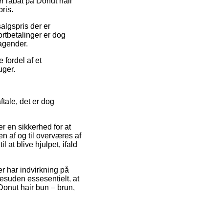
ter rabat på Donut hair
ris.
salgspris der er
ortbetalinger er dog
agender.
 fordel af et
uger.
tale, det er dog
r en sikkerhed for at
 af og til overværes af
 at blive hjulpet, ifald
r har indvirkning på
 desuden essesentielt, at
 Donut hair bun – brun,