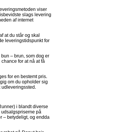
 Leveringsmetoden viser
sbevidste slags levering
heden af internet
f at du står og skal
e leveringstidspunkt for
r bun – brun, som dog er
 chance for at nå at få
es for en bestemt pris.
ngig om du opholder sig
et udleveringssted.
Runner) i blandt diverse
ke udsalgspriserne på
er – betydeligt, og endda