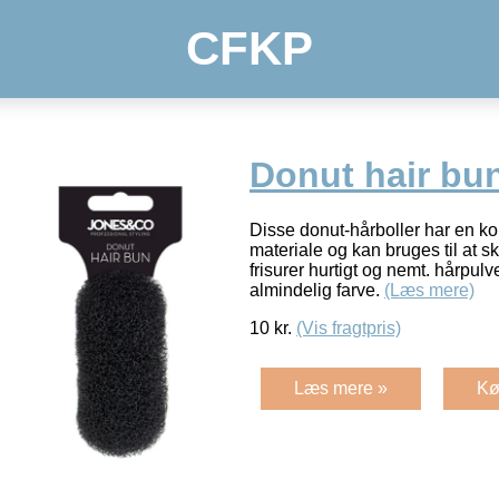
CFKP
Donut hair bu
Disse donut-hårboller har en kon
materiale og kan bruges til at s
frisurer hurtigt og nemt. hårpulv
almindelig farve.
(Læs mere)
10
kr.
(Vis fragtpris)
Læs mere »
Kø