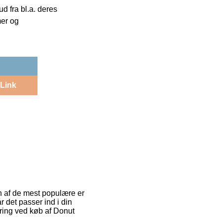
 fra bl.a. deres
mer og
Link
En af de mest populære er
r det passer ind i din
vering ved køb af Donut