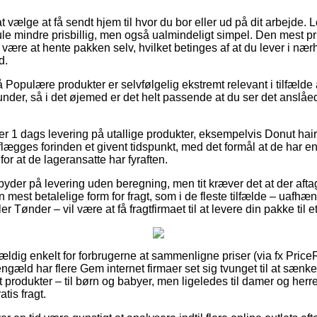
 vælge at få sendt hjem til hvor du bor eller ud på dit arbejde.
 mindre prisbillig, men også ualmindeligt simpel. Den mest pri
de være at hente pakken selv, hvilket betinges af at du lever i nær
d.
opulære produkter er selvfølgelig ekstremt relevant i tilfælde a
nder, så i det øjemed er det helt passende at du ser det anslåed
ver 1 dags levering på utallige produkter, eksempelvis Donut hai
flægges forinden et givent tidspunkt, med det formål at de har en
for at de lageransatte har fyraften.
yder på levering uden beregning, men tit kræver det at der aftag
mest betalelige form for fragt, som i de fleste tilfælde – uafhæ
 Tønder – vil være at få fragtfirmaet til at levere din pakke til 
vældig enkelt for forbrugerne at sammenligne priser (via fx Price
engæld har flere Gem internet firmaer set sig tvunget til at sæn
st produkter – til børn og babyer, men ligeledes til damer og herr
tis fragt.