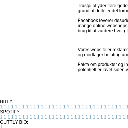
Trustpilot yder flere god
grund af dette er det forn
Facebook leverer desuden
mange online webshops h
brug til at vurdere hvor 
Vores website er reklame
og modtager betaling und
Fakta om produkter og int
potentielt er lavet siden
BITLY:
1
1
1
1
1
1
1
1
1
1
1
1
1
1
1
1
1
1
1
1
1
1
1
1
1
1
1
1
1
1
1
1
1
1
SPOTIFY:
1
1
1
1
1
1
1
1
1
1
1
1
1
1
1
1
1
1
1
1
1
1
1
1
1
1
1
1
1
1
1
1
1
1
CUTTLY BIO:
1