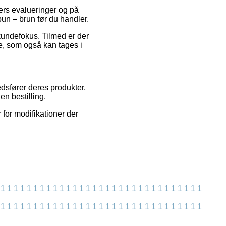
ters evalueringer og på
 bun – brun før du handler.
kundefokus. Tilmed er der
, som også kan tages i
dsfører deres produkter,
n bestilling.
 for modifikationer der
1
1
1
1
1
1
1
1
1
1
1
1
1
1
1
1
1
1
1
1
1
1
1
1
1
1
1
1
1
1
1
1
1
1
1
1
1
1
1
1
1
1
1
1
1
1
1
1
1
1
1
1
1
1
1
1
1
1
1
1
1
1