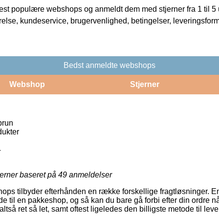
t populære webshops og anmeldt dem med stjerner fra 1 til 5 ud
rrelse, kundeservice, brugervenlighed, betingelser, leveringsfor
Bedst anmeldte webshops
Webshop
Stjerner
brun
ukter
4
jerner baseret på
49
anmeldelser
shops tilbyder efterhånden en række forskellige fragtløsninger. 
 til en pakkeshop, og så kan du bare gå forbi efter din ordre nå
ltså ret så let, samt oftest ligeledes den billigste metode til le