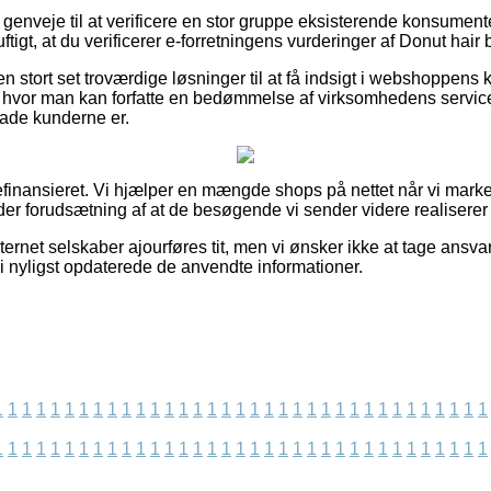
e genveje til at verificere en stor gruppe eksisterende konsumen
uftigt, at du verificerer e-forretningens vurderinger af Donut hair
 stort set troværdige løsninger til at få indsigt i webshoppens 
vor man kan forfatte en bedømmelse af virksomhedens service
glade kunderne er.
finansieret. Vi hjælper en mængde shops på nettet når vi marke
er forudsætning af at de besøgende vi sender videre realiserer e
ernet selskaber ajourføres tit, men vi ønsker ikke at tage ansvar
 vi nyligst opdaterede de anvendte informationer.
1
1
1
1
1
1
1
1
1
1
1
1
1
1
1
1
1
1
1
1
1
1
1
1
1
1
1
1
1
1
1
1
1
1
1
1
1
1
1
1
1
1
1
1
1
1
1
1
1
1
1
1
1
1
1
1
1
1
1
1
1
1
1
1
1
1
1
1
1
1