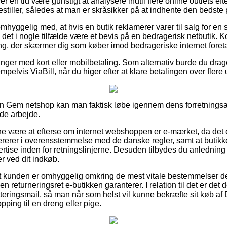
er en tid være gunstigt at analysere indtil flere online outlets ef
stiller, således at man er skråsikker på at indhente den bedste p
mhyggelig med, at hvis en butik reklamerer varer til salg for en 
et i nogle tilfælde være et bevis på en bedragerisk netbutik. K
ing, der skærmer dig som køber imod bedrageriske internet foret
linger med kort eller mobilbetaling. Som alternativ burde du drage
mpelvis ViaBill, når du higer efter at klare betalingen over flere 
n Gem netshop kan man faktisk løbe igennem dens forretningsaf
de arbejde.
nne være at efterse om internet webshoppen er e-mærket, da det e
erer i overensstemmelse med de danske regler, samt at butikken
rtise inden for retningslinjerne. Desuden tilbydes du anledning til
r ved dit indkøb.
 at kunden er omhyggelig omkring de mest vitale bestemmelser de
en returneringsret e-butikken garanterer. I relation til det er det
tteringsmail, så man når som helst vil kunne bekræfte sit køb af
ping til en dreng eller pige.