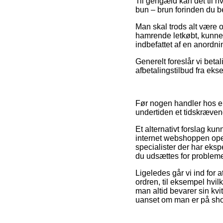
Til gengæld kan det til hv
bun – brun forinden du be
Man skal trods alt være o
hamrende letkøbt, kunne d
indbefattet af en anordn
Generelt foreslår vi beta
afbetalingstilbud fra ekse
Før nogen handler hos e
undertiden et tidskræven
Et alternativt forslag ku
internet webshoppen oper
specialister der har ekspe
du udsættes for probleme
Ligeledes går vi ind for
ordren, til eksempel hvilk
man altid bevarer sin kvi
uanset om man er på shop