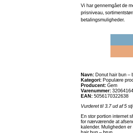
Vi har gennemgået de mes
prisniveau, sortimentstø
betalingsmuligheder.
Navn:
Donut hair bun – 
Kategori:
Populære prod
Producent:
Gem
Varenummer:
3206416
EAN:
5056170322638
Vurderet til
3.7
ud af 5 st
En stor portion internet 
for nærværende at afsende
kalender. Muligheden er a
hair bun – brun.