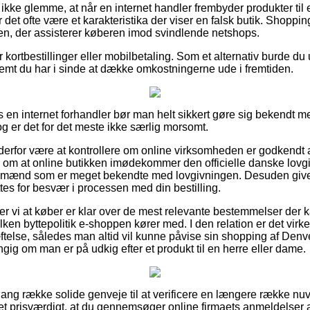
kke glemme, at når en internet handler frembyder produkter til
det ofte være et karakteristika der viser en falsk butik. Shopping
en, der assisterer køberen imod svindlende netshops.
or kortbestillinger eller mobilbetaling. Som et alternativ burde du
remt du har i sinde at dække omkostningerne ude i fremtiden.
en internet forhandler bør man helt sikkert gøre sig bekendt m
og er det for det meste ikke særlig morsomt.
rfor være at kontrollere om online virksomheden er godkendt af
 om at online butikken imødekommer den officielle danske lovgiv
fagmænd som er meget bekendte med lovgivningen. Desuden giver
es for besvær i processen med din bestilling.
vi at køber er klar over de mest relevante bestemmelser der k
ken byttepolitik e-shoppen kører med. I den relation er det virkeli
telse, således man altid vil kunne påvise sin shopping af D
gig om man er på udkig efter et produkt til en herre eller dame.
n lang række solide genveje til at verificere en længere række 
et prisværdigt, at du gennemsøger online firmaets anmeldelser