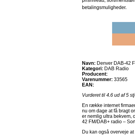
prisniveau, sortimentstø
betalingsmuligheder.
Navn:
Denver DAB-42 FM
Kategori:
DAB Radio
Producent:
Varenummer:
33565
EAN:
Vurderet til
4.6
ud af 5 st
En række internet firmaer
nu om dage at få bragt or
er nemlig ultra bekvem, 
42 FM/DAB+ radio – Sort
Du kan også overveje at b