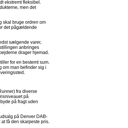
 ekstremt fleksibel.
rodukterne, men det
og skal bruge ordren om
 for det pågældende
edst sælgende varer,
tillingen anbringes
arbejderne drager hjemad.
tiller for en bestemt sum.
ig om man befinder sig i
everingssted.
Runner) fra diverse
prisniveauet på
 byde på fragt uden
r udsalg på Denver DAB-
at få den skarpeste pris.