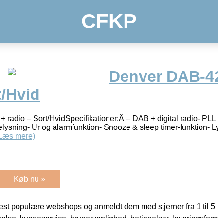
CFKP
Denver DAB-4
t/Hvid
adio – Sort/HvidSpecifikationer:Â – DAB + digital radio- PLL 
sning- Ur og alarmfunktion- Snooze & sleep timer-funktion- Ly
Læs mere)
Køb nu »
t populære webshops og anmeldt dem med stjerner fra 1 til 5 ud