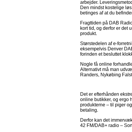
arbejder. Leveringsmetod
Den mindst kostelige løsn
betinges af at du befind
Fragttiden på DAB Radio 
kort tid, og derfor er de
produkt.
Størstedelen af e-forre
eksempelvis Denver DAB-
forinden et besluttet kl
Nogle få online forhandle
Alternativt må man udvælg
Randers, Nykøbing Falster
Det er efterhånden ekstre
online butikker, og ergo 
produkterne – til piger 
betaling.
Derfor kan det immervæk 
42 FM/DAB+ radio – Sort/H