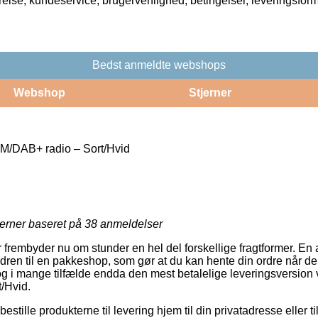
rrelse, kundeservice, brugervenlighed, betingelser, leveringsfor
Bedst anmeldte webshops
Webshop
Stjerner
/DAB+ radio – Sort/Hvid
jerner baseret på
38
anmeldelser
 frembyder nu om stunder en hel del forskellige fragtformer. En
dren til en pakkeshop, som gør at du kan hente din ordre når der 
og i mange tilfælde endda den mest betalelige leveringsversio
/Hvid.
estille produkterne til levering hjem til din privatadresse eller t