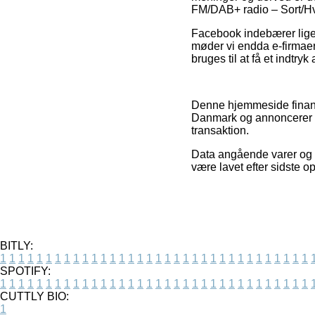
FM/DAB+ radio – Sort/Hv
Facebook indebærer lige s
møder vi endda e-firmaer
bruges til at få et indtry
Denne hjemmeside finansi
Danmark og annoncerer b
transaktion.
Data angående varer og n
være lavet efter sidste 
BITLY:
1
1
1
1
1
1
1
1
1
1
1
1
1
1
1
1
1
1
1
1
1
1
1
1
1
1
1
1
1
1
1
1
1
1
SPOTIFY:
1
1
1
1
1
1
1
1
1
1
1
1
1
1
1
1
1
1
1
1
1
1
1
1
1
1
1
1
1
1
1
1
1
1
CUTTLY BIO:
1