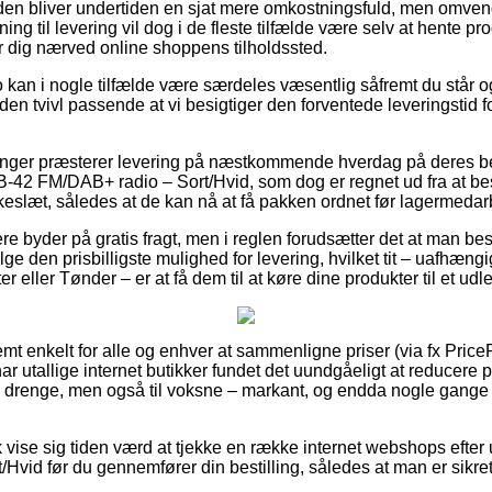
en bliver undertiden en sjat mere omkostningsfuld, men omvendt
ing til levering vil dog i de fleste tilfælde være selv at hente p
er dig nærved online shoppens tilholdssted.
kan i nogle tilfælde være særdeles væsentlig såfremt du står 
t uden tvivl passende at vi besigtiger den forventede leveringstid
tninger præsterer levering på næstkommende hverdag på deres b
42 FM/DAB+ radio – Sort/Hvid, som dog er regnet ud fra at bes
okkeslæt, således at de kan nå at få pakken ordnet før lagermed
re byder på gratis fragt, men i reglen forudsætter det at man bes
e den prisbilligste mulighed for levering, hvilket tit – uafhæng
 eller Tønder – er at få dem til at køre dine produkter til et udl
mt enkelt for alle og enhver at sammenligne priser (via fx Price
har utallige internet butikker fundet det uundgåeligt at reducere 
og drenge, men også til voksne – markant, og endda nogle gange
vise sig tiden værd at tjekke en række internet webshops efte
vid før du gennemfører din bestilling, således at man er sikret 