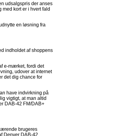
 en udsalgspris der anses
 med kort er i hvert fald
 udnytte en løsning fra
ed indholdet af shoppens
 e-mærket, fordi det
ning, udover at internet
 det dig chance for
an have indvirkning på
g vigtigt, at man altid
enver DAB-42 FM/DAB+
nuværende brugeres
 af Denver DAB-42