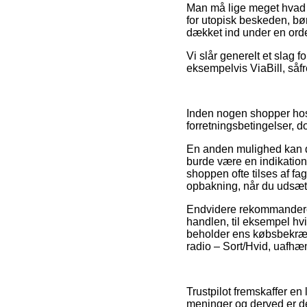
Man må lige meget hvad i
for utopisk beskeden, bør 
dækket ind under en ord
Vi slår generelt et slag f
eksempelvis ViaBill, såf
Inden nogen shopper hos 
forretningsbetingelser, d
En anden mulighed kan de
burde være en indikation
shoppen ofte tilses af 
opbakning, når du udsætt
Endvidere rekommanderer 
handlen, til eksempel hvil
beholder ens købsbekræf
radio – Sort/Hvid, uafhæn
Trustpilot fremskaffer e
meninger og derved er d