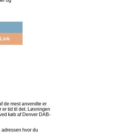
mer og
Link
 af de mest anvendte er
er tid til det. Løsningen
n ved køb af Denver DAB-
il adressen hvor du