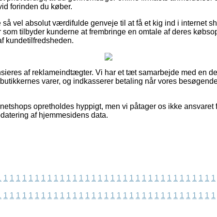
id forinden du køber.
å vel absolut værdifulde genveje til at få et kig ind i internet 
 som tilbyder kunderne at frembringe en omtale af deres købso
k af kundetilfredsheden.
eres af reklameindtægter. Vi har et tæt samarbejde med en del
utikkernes varer, og indkasserer betaling når vores besøgende
etshops opretholdes hyppigt, men vi påtager os ikke ansvaret f
opdatering af hjemmesidens data.
1
1
1
1
1
1
1
1
1
1
1
1
1
1
1
1
1
1
1
1
1
1
1
1
1
1
1
1
1
1
1
1
1
1
1
1
1
1
1
1
1
1
1
1
1
1
1
1
1
1
1
1
1
1
1
1
1
1
1
1
1
1
1
1
1
1
1
1
1
1