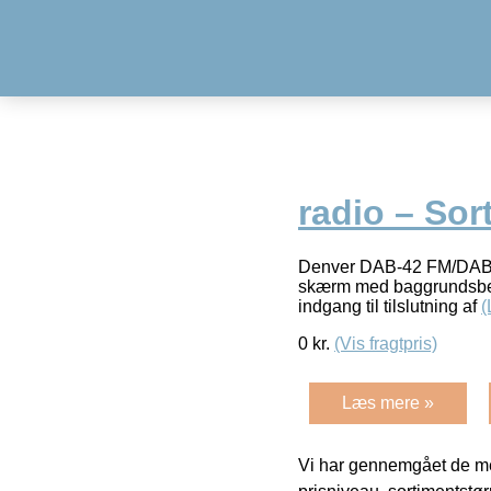
radio – Sor
Denver DAB-42 FM/DAB+ r
skærm med baggrundsbely
indgang til tilslutning af
(
0
kr.
(Vis fragtpris)
Læs mere »
Vi har gennemgået de mes