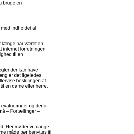
du bruge en
 med indholdet af
t længe har været en
 internet forretningen
ghed til en
ægter der kan have
æng er det ligeledes
tervise bestillingen af
il en dame eller herre.
s evalueringer og derfor
må – Fortællinger –
hed. Her møder vi mange
me måde bør benyttes til