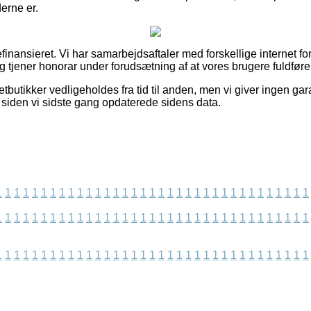
erne er.
inansieret. Vi har samarbejdsaftaler med forskellige internet fo
og tjener honorar under forudsætning af at vores brugere fuldføre
butikker vedligeholdes fra tid til anden, men vi giver ingen gar
t siden vi sidste gang opdaterede sidens data.
1
1
1
1
1
1
1
1
1
1
1
1
1
1
1
1
1
1
1
1
1
1
1
1
1
1
1
1
1
1
1
1
1
1
1
1
1
1
1
1
1
1
1
1
1
1
1
1
1
1
1
1
1
1
1
1
1
1
1
1
1
1
1
1
1
1
1
1
1
1
1
1
1
1
1
1
1
1
1
1
1
1
1
1
1
1
1
1
1
1
1
1
1
1
1
1
1
1
1
1
1
1
1
1
1