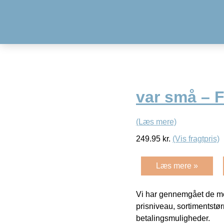
var små – F
(Læs mere)
249.95
kr.
(Vis fragtpris)
Læs mere »
Vi har gennemgået de mes
prisniveau, sortimentstø
betalingsmuligheder.