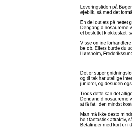
Leveringstiden på Bøger >
øjeblik, så med det formå
En del outlets på nettet
Dengang dinosaurerne var
et besluttet klokkeslæt, 
Visse online forhandlere 
beløb. Ellers burde du u
Hørsholm, Frederikssund e
Det er super gnidningslø
og til tak har utallige i
juniorer, og desuden også
Trods dette kan det allig
Dengang dinosaurerne var
at få fat i den mindst kost
Man må ikke desto mindre
helt fantastisk attraktiv,
Betalinger med kort er ikk