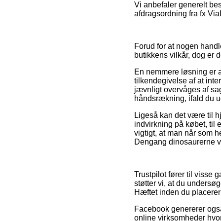
Vi anbefaler generelt be
afdragsordning fra fx Via
Forud for at nogen handl
butikkens vilkår, dog er 
En nemmere løsning er at
tilkendegivelse af at int
jævnligt overvåges af sa
håndsrækning, ifald du u
Ligeså kan det være til 
indvirkning på købet, ti
vigtigt, at man når som he
Dengang dinosaurerne var
Trustpilot fører til viss
støtter vi, at du unders
Hæftet inden du placerer 
Facebook genererer også 
online virksomheder hvor