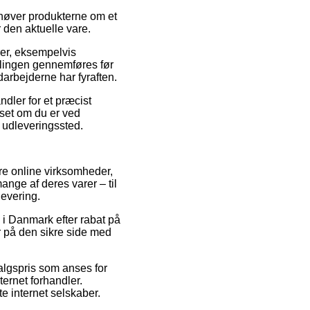
behøver produkterne om et
r den aktuelle vare.
rer, eksempelvis
llingen gennemføres før
darbejderne har fyraften.
ndler for et præcist
nset om du er ved
t udleveringssted.
re online virksomheder,
ange af deres varer – til
levering.
s i Danmark efter rabat på
r på den sikre side med
algspris som anses for
ternet forhandler.
te internet selskaber.