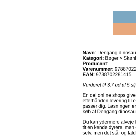
Navn:
Dengang dinosaure
Kategori:
Bøger > Skønli
Producent:
Varenummer:
9788702
EAN:
9788702281415
Vurderet til
3.7
ud af 5 st
En del online shops give
efterhånden levering til 
passer dig. Løsningen er
køb af Dengang dinosaur
Du kan ydermere afveje fo
tit en kende dyrere, men 
selv, men det står og fald