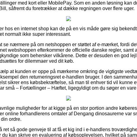
stillinger med kort eller MobilePay. Som en anden løsning kan 
Bill, såfremt du foretrækker at dække regningen over flere uger.
er hos en internet shop kan de på en vis måde gøre sig bekendt
det normalt ikke super interessant.
 se nærmere på om netshoppen er støttet af e-mærket, fordi de
ernet webshoppen efterkommer de officielle danske regler, samt at
gkyndige som behersker vilkårene. Dette er desuden en god lejli
dsættes for dilemmaer ved dit køb.
hjælp at kunden er oppe på mærkerne omkring de vigtigste vedt
l eksempel den returneringsret e-handlen bruger. I den sammenh
lst sikrer ens købsbekræftelse, så man til enhver tid vil kunne ef
 små – Fortællinger – Hæftet, ligegyldigt om du søger en vare t
e gavnlige muligheder for at kigge på en stor portion andre købere
øger online forhandlerens omtaler af Dengang dinosaurerne var s
din ordre.
ret så gode genveje til at få et kig ind i e-handlens troværdig
 du kan skrive en evaluering af købsoplevelsen, hvilket på sam