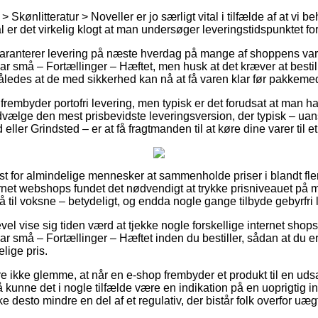
 Skønlitteratur > Noveller er jo særligt vital i tilfælde af at vi 
l er det virkelig klogt at man undersøger leveringstidspunktet fo
 garanterer levering på næste hverdag på mange af shoppens va
 små – Fortællinger – Hæftet, men husk at det kræver at besti
således at de med sikkerhed kan nå at få varen klar før pakkeme
frembyder portofri levering, men typisk er det forudsat at man ha
dvælge den mest prisbevidste leveringsversion, der typisk – ua
ller Grindsted – er at få fragtmanden til at køre dine varer til e
st for almindelige mennesker at sammenholde priser i blandt fle
nternet webshops fundet det nødvendigt at trykke prisniveauet på m
 til voksne – betydeligt, og endda nogle gange tilbyde gebyrfri 
evel vise sig tiden værd at tjekke nogle forskellige internet shop
 små – Fortællinger – Hæftet inden du bestiller, sådan at du e
elige pris.
 ikke glemme, at når en e-shop frembyder et produkt til en uds
 så kunne det i nogle tilfælde være en indikation på en uoprigtig in
e desto mindre en del af et regulativ, der bistår folk overfor uæg