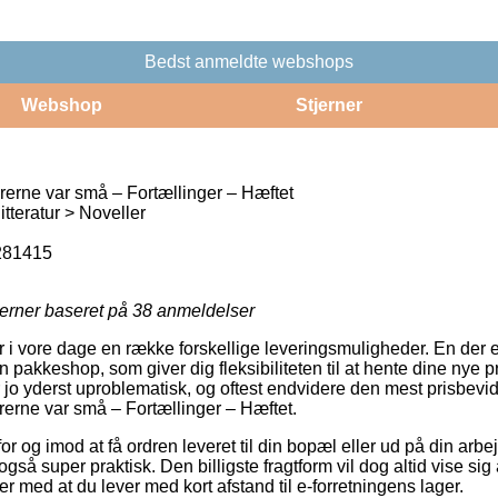
Bedst anmeldte webshops
Webshop
Stjerner
rne var små – Fortællinger – Hæftet
tteratur > Noveller
281415
jerner baseret på
38
anmeldelser
r i vore dage en række forskellige leveringsmuligheder. En der 
en pakkeshop, som giver dig fleksibiliteten til at hente dine nye 
 jo yderst uproblematisk, og oftest endvidere den mest prisbevi
erne var små – Fortællinger – Hæftet.
r og imod at få ordren leveret til din bopæl eller ud på din arb
også super praktisk. Den billigste fragtform vil dog altid vise si
er med at du lever med kort afstand til e-forretningens lager.