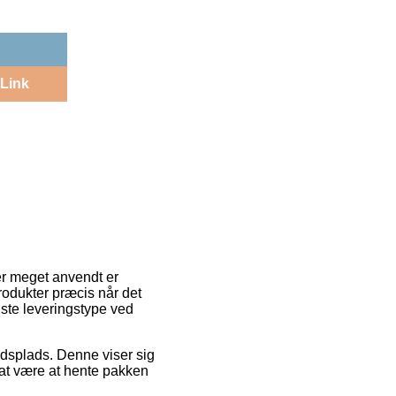
Link
er meget anvendt er
produkter præcis når det
dste leveringstype ved
ejdsplads. Denne viser sig
g at være at hente pakken