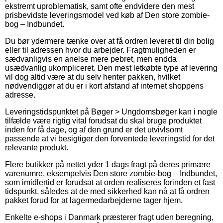
ekstremt uproblematisk, samt ofte endvidere den mest
prisbevidste leveringsmodel ved køb af Den store zombie-
bog – Indbundet.
Du bør ydermere tænke over at få ordren leveret til din bolig
eller til adressen hvor du arbejder. Fragtmuligheden er
sædvanligvis en anelse mere pebret, men endda
usædvanlig ukompliceret. Den mest letkøbte type af levering
vil dog altid være at du selv henter pakken, hvilket
nødvendiggør at du er i kort afstand af internet shoppens
adresse.
Leveringstidspunktet på Bøger > Ungdomsbøger kan i nogle
tilfælde være rigtig vital forudsat du skal bruge produktet
inden for få dage, og af den grund er det utvivlsomt
passende at vi besigtiger den forventede leveringstid for det
relevante produkt.
Flere butikker på nettet yder 1 dags fragt på deres primære
varenumre, eksempelvis Den store zombie-bog – Indbundet,
som imidlertid er forudsat at orden realiseres forinden et fast
tidspunkt, således at de med sikkerhed kan nå at få ordren
pakket forud for at lagermedarbejderne tager hjem.
Enkelte e-shops i Danmark præsterer fragt uden beregning,