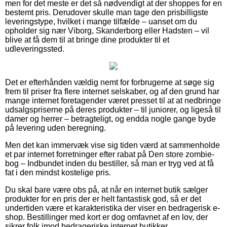
men for det meste er det så nødvendigt at der shoppes for en
bestemt pris. Derudover skulle man tage den prisbilligste
leveringstype, hvilket i mange tilfælde – uanset om du
opholder sig nær Viborg, Skanderborg eller Hadsten – vil
blive at få dem til at bringe dine produkter til et
udleveringssted.
Det er efterhånden vældig nemt for forbrugerne at søge sig
frem til priser fra flere internet selskaber, og af den grund har
mange internet foretagender været presset til at at nedbringe
udsalgspriserne på deres produkter – til juniorer, og ligeså til
damer og herrer – betragteligt, og endda nogle gange byde
på levering uden beregning.
Men det kan immervæk vise sig tiden værd at sammenholde
et par internet forretninger efter rabat på Den store zombie-
bog – Indbundet inden du bestiller, så man er tryg ved at få
fat i den mindst kostelige pris.
Du skal bare være obs på, at når en internet butik sælger
produkter for en pris der er helt fantastisk god, så er det
undertiden være et karakteristika der viser en bedragerisk e-
shop. Bestillinger med kort er dog omfavnet af en lov, der
sikrer folk imod bedrageriske internet butikker.