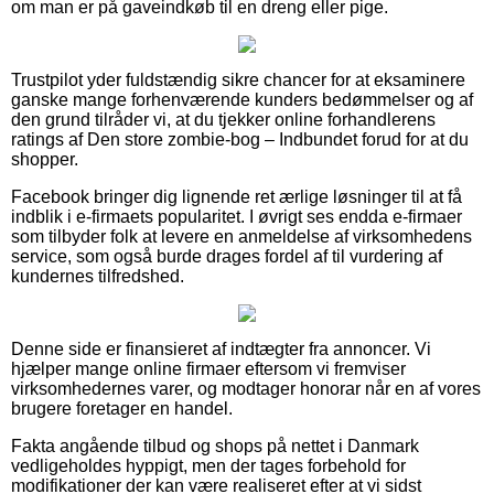
om man er på gaveindkøb til en dreng eller pige.
Trustpilot yder fuldstændig sikre chancer for at eksaminere
ganske mange forhenværende kunders bedømmelser og af
den grund tilråder vi, at du tjekker online forhandlerens
ratings af Den store zombie-bog – Indbundet forud for at du
shopper.
Facebook bringer dig lignende ret ærlige løsninger til at få
indblik i e-firmaets popularitet. I øvrigt ses endda e-firmaer
som tilbyder folk at levere en anmeldelse af virksomhedens
service, som også burde drages fordel af til vurdering af
kundernes tilfredshed.
Denne side er finansieret af indtægter fra annoncer. Vi
hjælper mange online firmaer eftersom vi fremviser
virksomhedernes varer, og modtager honorar når en af vores
brugere foretager en handel.
Fakta angående tilbud og shops på nettet i Danmark
vedligeholdes hyppigt, men der tages forbehold for
modifikationer der kan være realiseret efter at vi sidst