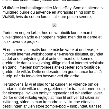
Vi tilråder kortbetalinger eller MobilePay. Som en alternativ
mulighed burde du anvende en afdragsløsning som fx
ViaBill, hvis du ser en fordel i at klare prisen senere.
Forinden nogen køber hos en webbutik kunne man i
virkeligheden tyde e-shoppens regler, men det er gerne et
tidskrævende projekt.
Et nemmere alternativ kunne måske være at undersøge
hvorvidt internet webshoppen er e-mærke tilsluttet, grundet
at det er en antydning af at online firmaet efterkommer
gældende dansk lovgivning, tillige med at internet selskabet
en gang i mellem kontrolleres af eksperter som forstår de
gældende vilkår. Dette er desuden en god chance for at få
hjælp, når du forvoldes besvær ved din ordre.
Herudover slår vi et slag for at kunden er vidende om de
fundamentale vilkår der er gældende for transaktionen, som
for eksempel hvilken ombytningsrettighed e-handlen lover.
Derfor er det virkelig vigtigt, at man til enhver tid sikrer sin
kvittering, således man fremadrettet vil kunne eftervise
bestillingen af Den store zombie-bog – Indbundet, uanset