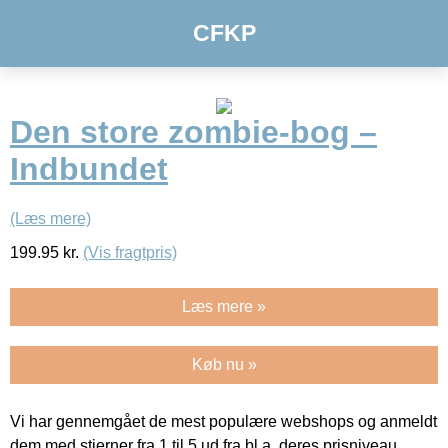
CFKP
Den store zombie-bog –
Indbundet
(Læs mere)
199.95
kr.
(Vis fragtpris)
Læs mere »
Køb nu »
Vi har gennemgået de mest populære webshops og anmeldt
dem med stjerner fra 1 til 5 ud fra bl.a. deres prisniveau,