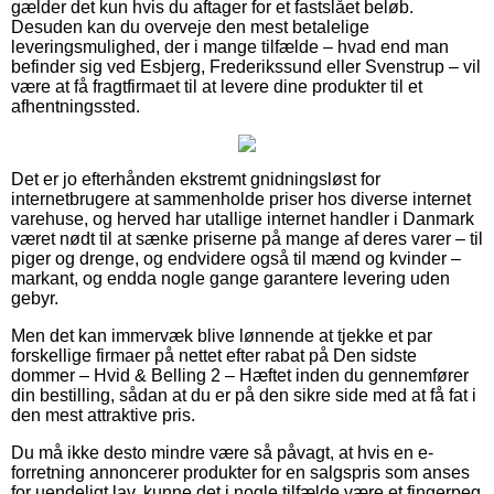
gælder det kun hvis du aftager for et fastslået beløb.
Desuden kan du overveje den mest betalelige
leveringsmulighed, der i mange tilfælde – hvad end man
befinder sig ved Esbjerg, Frederikssund eller Svenstrup – vil
være at få fragtfirmaet til at levere dine produkter til et
afhentningssted.
Det er jo efterhånden ekstremt gnidningsløst for
internetbrugere at sammenholde priser hos diverse internet
varehuse, og herved har utallige internet handler i Danmark
været nødt til at sænke priserne på mange af deres varer – til
piger og drenge, og endvidere også til mænd og kvinder –
markant, og endda nogle gange garantere levering uden
gebyr.
Men det kan immervæk blive lønnende at tjekke et par
forskellige firmaer på nettet efter rabat på Den sidste
dommer – Hvid & Belling 2 – Hæftet inden du gennemfører
din bestilling, sådan at du er på den sikre side med at få fat i
den mest attraktive pris.
Du må ikke desto mindre være så påvagt, at hvis en e-
forretning annoncerer produkter for en salgspris som anses
for uendeligt lav, kunne det i nogle tilfælde være et fingerpeg