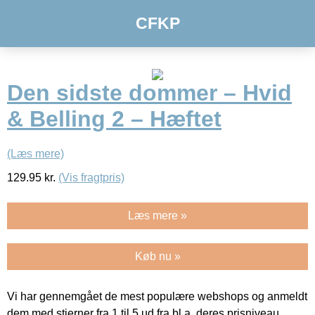
CFKP
Den sidste dommer – Hvid
& Belling 2 – Hæftet
(Læs mere)
129.95
kr.
(Vis fragtpris)
Læs mere »
Køb nu »
Vi har gennemgået de mest populære webshops og anmeldt
dem med stjerner fra 1 til 5 ud fra bl.a. deres prisniveau,