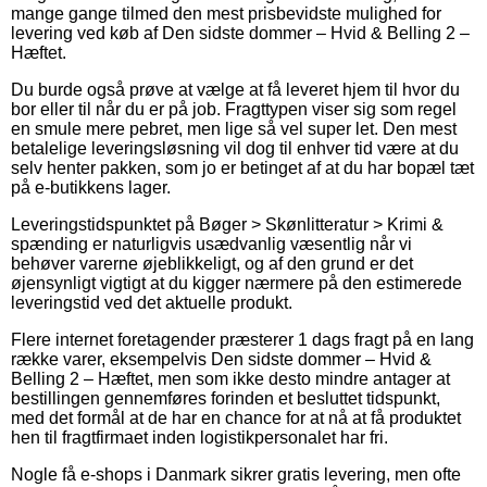
mange gange tilmed den mest prisbevidste mulighed for
levering ved køb af Den sidste dommer – Hvid & Belling 2 –
Hæftet.
Du burde også prøve at vælge at få leveret hjem til hvor du
bor eller til når du er på job. Fragttypen viser sig som regel
en smule mere pebret, men lige så vel super let. Den mest
betalelige leveringsløsning vil dog til enhver tid være at du
selv henter pakken, som jo er betinget af at du har bopæl tæt
på e-butikkens lager.
Leveringstidspunktet på Bøger > Skønlitteratur > Krimi &
spænding er naturligvis usædvanlig væsentlig når vi
behøver varerne øjeblikkeligt, og af den grund er det
øjensynligt vigtigt at du kigger nærmere på den estimerede
leveringstid ved det aktuelle produkt.
Flere internet foretagender præsterer 1 dags fragt på en lang
række varer, eksempelvis Den sidste dommer – Hvid &
Belling 2 – Hæftet, men som ikke desto mindre antager at
bestillingen gennemføres forinden et besluttet tidspunkt,
med det formål at de har en chance for at nå at få produktet
hen til fragtfirmaet inden logistikpersonalet har fri.
Nogle få e-shops i Danmark sikrer gratis levering, men ofte