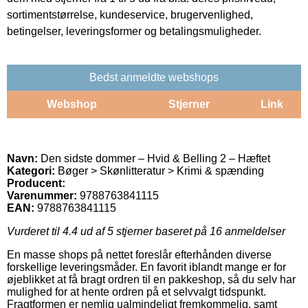
sortimentstørrelse, kundeservice, brugervenlighed,
betingelser, leveringsformer og betalingsmuligheder.
Bedst anmeldte webshops
Webshop
Stjerner
Link
Navn:
Den sidste dommer – Hvid & Belling 2 – Hæftet
Kategori:
Bøger > Skønlitteratur > Krimi & spænding
Producent:
Varenummer:
9788763841115
EAN:
9788763841115
Vurderet til
4.4
ud af 5 stjerner baseret på
16
anmeldelser
En masse shops på nettet foreslår efterhånden diverse
forskellige leveringsmåder. En favorit iblandt mange er for
øjeblikket at få bragt ordren til en pakkeshop, så du selv har
mulighed for at hente ordren på et selvvalgt tidspunkt.
Fragtformen er nemlig ualmindeligt fremkommelig, samt