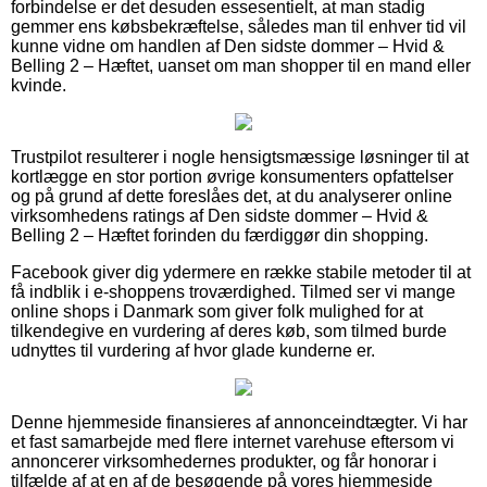
forbindelse er det desuden essesentielt, at man stadig
gemmer ens købsbekræftelse, således man til enhver tid vil
kunne vidne om handlen af Den sidste dommer – Hvid &
Belling 2 – Hæftet, uanset om man shopper til en mand eller
kvinde.
Trustpilot resulterer i nogle hensigtsmæssige løsninger til at
kortlægge en stor portion øvrige konsumenters opfattelser
og på grund af dette foreslåes det, at du analyserer online
virksomhedens ratings af Den sidste dommer – Hvid &
Belling 2 – Hæftet forinden du færdiggør din shopping.
Facebook giver dig ydermere en række stabile metoder til at
få indblik i e-shoppens troværdighed. Tilmed ser vi mange
online shops i Danmark som giver folk mulighed for at
tilkendegive en vurdering af deres køb, som tilmed burde
udnyttes til vurdering af hvor glade kunderne er.
Denne hjemmeside finansieres af annonceindtægter. Vi har
et fast samarbejde med flere internet varehuse eftersom vi
annoncerer virksomhedernes produkter, og får honorar i
tilfælde af at en af de besøgende på vores hjemmeside