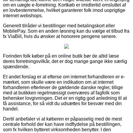
om en uægte e-forretning. Kortkøb er imidlertid omsluttet af
en lovbestemmelse, hvilket garanterer folk imod uoprigtige
internet webshops.
Generelt tilråder vi bestillinger med betalingskort eller
MobilePay. Som en anden løsning kan du vælge et tilbud fra
fx ViaBill, hvis du ønsker at honorere pengene senere.
Forinden folk køber på en online butik bør de altid læse
deres forretningsvilkår, det er dog mange gange ikke særlig
spændende.
Et andet forslag er at efterse om internet forhandleren er e-
mærket, som skulle være en indikation om at internet
forhandleren efterlever de gældende danske regler, tillige
med at butikken regelmæssigt overværes af fagfolk som
behersker lovgivningen. Det er en rigtig god anledning til at
få assistance, for så vidt du udsættes for besvær med din
handel.
Dertil anbefaler vi at køberen er påpasselig med de mest
centrale forhold der kan have indflydelse på bestillingen,
som fx hvilken bytteret virksomheden benytter. I den