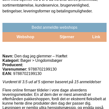
sortimentstørrelse, kundeservice, brugervenlighed,
betingelser, leveringsformer og betalingsmuligheder.
Bedst anmeldte webshops
Webshop
Stjerner
Link
Navn:
Den dag jeg glemmer – Hæftet
Kategori:
Bøger > Ungdomsbøger
Producent:
Varenummer:
9788702199130
EAN:
9788702199130
Vurderet til
3.5
ud af 5 stjerner baseret på
15
anmeldelser
Flere online firmaer tildeler i vore dage alverdens
leveringsmetoder. En af dem der er mest anvendt er
efterhånden pakkeshoppen, fordi det er ekstremt fleksibelt at
kunne hente dine produkter den dag der passer dig.
Løsningen er nemlig ultra hensigtsmæssig, og endda også