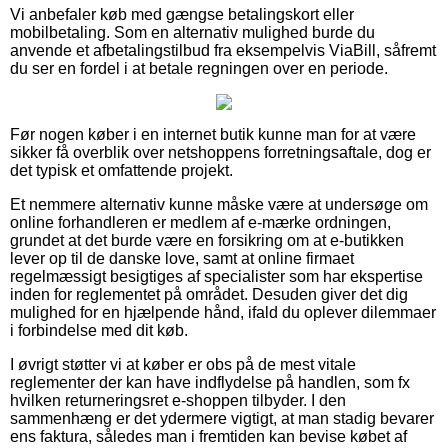
Vi anbefaler køb med gængse betalingskort eller
mobilbetaling. Som en alternativ mulighed burde du
anvende et afbetalingstilbud fra eksempelvis ViaBill, såfremt
du ser en fordel i at betale regningen over en periode.
Før nogen køber i en internet butik kunne man for at være
sikker få overblik over netshoppens forretningsaftale, dog er
det typisk et omfattende projekt.
Et nemmere alternativ kunne måske være at undersøge om
online forhandleren er medlem af e-mærke ordningen,
grundet at det burde være en forsikring om at e-butikken
lever op til de danske love, samt at online firmaet
regelmæssigt besigtiges af specialister som har ekspertise
inden for reglementet på området. Desuden giver det dig
mulighed for en hjælpende hånd, ifald du oplever dilemmaer
i forbindelse med dit køb.
I øvrigt støtter vi at køber er obs på de mest vitale
reglementer der kan have indflydelse på handlen, som fx
hvilken returneringsret e-shoppen tilbyder. I den
sammenhæng er det ydermere vigtigt, at man stadig bevarer
ens faktura, således man i fremtiden kan bevise købet af