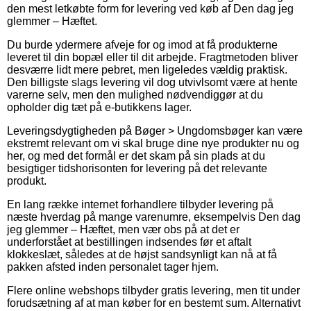
den mest letkøbte form for levering ved køb af Den dag jeg
glemmer – Hæftet.
Du burde ydermere afveje for og imod at få produkterne
leveret til din bopæl eller til dit arbejde. Fragtmetoden bliver
desværre lidt mere pebret, men ligeledes vældig praktisk.
Den billigste slags levering vil dog utvivlsomt være at hente
varerne selv, men den mulighed nødvendiggør at du
opholder dig tæt på e-butikkens lager.
Leveringsdygtigheden på Bøger > Ungdomsbøger kan være
ekstremt relevant om vi skal bruge dine nye produkter nu og
her, og med det formål er det skam på sin plads at du
besigtiger tidshorisonten for levering på det relevante
produkt.
En lang række internet forhandlere tilbyder levering på
næste hverdag på mange varenumre, eksempelvis Den dag
jeg glemmer – Hæftet, men vær obs på at det er
underforstået at bestillingen indsendes før et aftalt
klokkeslæt, således at de højst sandsynligt kan nå at få
pakken afsted inden personalet tager hjem.
Flere online webshops tilbyder gratis levering, men tit under
forudsætning af at man køber for en bestemt sum. Alternativt