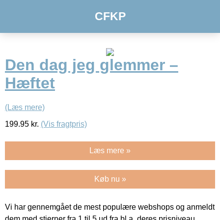
CFKP
Den dag jeg glemmer –
Hæftet
(Læs mere)
199.95
kr.
(Vis fragtpris)
Læs mere »
Køb nu »
Vi har gennemgået de mest populære webshops og anmeldt
dem med stjerner fra 1 til 5 ud fra bl.a. deres prisniveau,