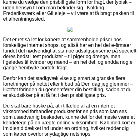
kunne du vælge den prisbilligste form for fragt, der typisk –
uden hensyn til om man befinder sig i Kolding,
Frederiksværk eller Gilleleje – vil være at få bragt pakken til
et afhentningssted.
Det er ret så let for købere at sammenholde priser hos
forskellige internet shops, og altså har en hel del e-firmaer
fundet det nødvendigt at stampe udsalgspriserne på specielt
deres bedst i test produkter – til piger og drenge, men
ligeledes til kvinder og mænd – en hel del, og endda nogle
gange frembyde portofri fragt.
Derfor kan det stadigvæk vise sig smart at granske flere
forretninger på nettet efter tilbud på Den dag jeg glemmer –
Hæftet forinden du gennemfører din bestilling, sådan at du
er skudsikker på at få fat i den prisbilligste pris.
Du skal bare huske på, at i tilfælde af at en internet
virksomhed forhandler produkter for en pris som kan ses
som usædvanlig beskeden, kunne det for det meste være et
kendetegn på en uægte online virksomhed. Køb med kort er
imidlertid dækket ind under en ordning, hvilket redder dig
som køber overfor snydagtige netshops.