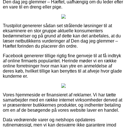
Den dag jeg glemmer – Hæftet, uafhængig om du leder efter
en vare til en dreng eller pige.
Trustpilot genererer sådan set strålende løsninger til at
eksaminere en stor gruppe aktuelle konsumenters
bedømmelser og på grund af dette kan det anbefales, at du
læser netbutikkens vurderinger af Den dag jeg glemmer –
Hæftet forinden du placerer din ordre.
Facebook genererer tillige rigtig fine genveje til at få indtryk
af online firmaets popularitet. Herinde møder vi en række
online forretninger hvor man kan ytre en anmeldelse af
deres køb, hvilket tillige kan benyttes til at afveje hvor glade
kunderne er.
Vores hjemmeside er finansieret af reklamer. Vi har tætte
samarbejder med en række internet virksomheder derved at
vi præsenterer butikkernes produkter, og indhenter betaling
om en af de besøgende på vores website laver en handel.
Data vedrørende varer og netshops opdateres
rutinemæssigt, men vi kan desværre ikke garantere imod