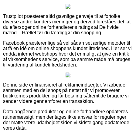
Trustpilot præsterer altid gavnlige genveje til at fortolke
diverse andre kunders meninger og derved foreslåes det, at
du eftersøger online forhandlerens ratings af De hvide
mænd – Hæftet før du færdiggør din shopping.
Facebook præsterer lige så vel sådan set ærlige metoder til
at få en idé om online shoppens kundetilfredshed. Her ser vi
endda internet webshops hvor det er muligt at give en kritik
af virksomhedens service, som på samme måde må bruges
til vurdering af kundetilfredsheden.
Denne side er finansieret af reklameindtægter. Vi arbejder
sammen med en del shops på nettet når vi promoverer
butikkernes produkter, og får betaling såfremt de brugere vi
sender videre gennemfører en transaktion.
Data angående produkter og online forhandlere opdateres
rutinemæssigt, men der tages ikke ansvar for reguleringer
der måtte være udarbejdet siden vi sidste gang opdaterede
vores data.