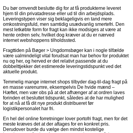
Du bør omvendt beslutte dig for at få produkterne leveret
hjem til din privatadresse eller ud til din arbejdsplads.
Leveringstypen viser sig beklageligvis en tand mere
omkostningsfuld, men samtidig usædvanlig smertefri. Den
mest letkøbte form for fragt kan ikke modsiges at være at
hente ordren selv, hvilket dog kræver at du er nærved
internet webshoppens tilholdssted.
Fragttiden på Bøger > Ungdomsbøger kan i nogle tilfælde
være ualmindeligt vital forudsat man har behov for produktet
nu og her, og herved er det relativt passende at du
dobbelttjekker det estimerede leveringstidspunkt ved det
aktuelle produkt.
Temmelig mange internet shops tilbyder dag-til-dag fragt på
en masse varenumre, eksempelvis De hvide mænd –
Hæftet, men vær obs på at det afhænger af at ordren laves
forinden et besluttet tidspunkt, således at de har mulighed
for at nå at få dit nye produkt distribueret før
logistikpersonalet har fri.
En hel del online forretninger lover portofri fragt, men for det
meste kræves det at der aftages for en konkret pris.
Derudover burde du vælge den mindst kostelige