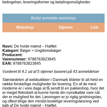
betingelser, leveringsformer og betalingsmuligheder.
Bedst anmeldte webshops
Webshop
Stjerner
Link
Navn:
De hvide mænd – Hæftet
Kategori:
Bøger > Ungdomsbøger
Producent:
Varenummer:
9788763823845
EAN:
9788763823845
Vurderet til
4.1
ud af 5 stjerner baseret på
43
anmeldelser
Størstedelen af webbutikker i Danmark tildeler til alt held en
række forskellige muligheder for levering. En af de mest
moderne er i vore dage at få sendt til en pakkeshop, hvor det
er meget fleksibelt at kunne hente din nyindkøbte vare når
der er mulighed for det. Løsningen er jo rigtig gnidningsløs,
og oftest tillige den mindst kostelige leveringsløsning ved
køb af De hvide mænd – Hæftet.