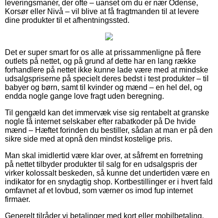
leveringsmanér, der ofte – uanset om du er nær Odense,
Korsør eller Nivå – vil blive at få fragtmanden til at levere
dine produkter til et afhentningssted.
Det er super smart for os alle at prissammenligne på flere
outlets på nettet, og på grund af dette har en lang række
forhandlere på nettet ikke kunne lade være med at mindske
udsalgspriserne på specielt deres bedst i test produkter – til
babyer og børn, samt til kvinder og mænd – en hel del, og
endda nogle gange love fragt uden beregning.
Til gengæld kan det immervæk vise sig rentabelt at granske
nogle få internet selskaber efter rabatkoder på De hvide
mænd – Hæftet forinden du bestiller, sådan at man er på den
sikre side med at opnå den mindst kostelige pris.
Man skal imidlertid være klar over, at såfremt en forretning
på nettet tilbyder produkter til salg for en udsalgspris der
virker kolossalt beskeden, så kunne det undertiden være en
indikator for en snydagtig shop. Kortbestillinger er i hvert fald
omfavnet af et lovbud, som værner os imod fup internet
firmaer.
Generelt tilråder vi betalinger med kort eller mobilbetaling.