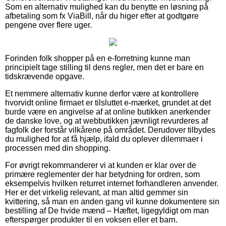
Som en alternativ mulighed kan du benytte en løsning på
afbetaling som fx ViaBill, når du higer efter at godtgøre
pengene over flere uger.
Forinden folk shopper på en e-forretning kunne man
principielt tage stilling til dens regler, men det er bare en
tidskrævende opgave.
Et nemmere alternativ kunne derfor være at kontrollere
hvorvidt online firmaet er tilsluttet e-mærket, grundet at det
burde være en angivelse af at online butikken anerkender
de danske love, og at webbutikken jævnligt revurderes af
fagfolk der forstår vilkårene på området. Derudover tilbydes
du mulighed for at få hjælp, ifald du oplever dilemmaer i
processen med din shopping.
For øvrigt rekommanderer vi at kunden er klar over de
primære reglementer der har betydning for ordren, som
eksempelvis hvilken returret internet forhandleren anvender.
Her er det virkelig relevant, at man altid gemmer sin
kvittering, så man en anden gang vil kunne dokumentere sin
bestilling af De hvide mænd – Hæftet, ligegyldigt om man
efterspørger produkter til en voksen eller et barn.