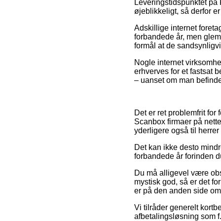
Leveringstidspunktet på F
øjeblikkeligt, så derfor e
Adskillige internet for
forbandede år, men glem i
formål at de sandsynligvi
Nogle internet virksomhed
erhverves for et fastsa
– uanset om man befinder 
Det er ret problemfrit for
Scanbox firmaer på nettet
yderligere også til herre
Det kan ikke desto mindre
forbandede år forinden du b
Du må alligevel være obs 
mystisk god, så er det f
er på den anden side omfa
Vi tilråder generelt kort
afbetalingsløsning som f.