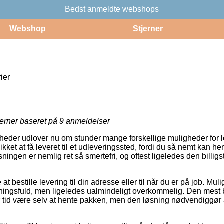
Bedst anmeldte webshops
Webshop
Stjerner
ier
jerner baseret på
9
anmeldelser
eder udlover nu om stunder mange forskellige muligheder for l
kket at få leveret til et udleveringssted, fordi du så nemt kan he
sningen er nemlig ret så smertefri, og oftest ligeledes den billigs
 bestille levering til din adresse eller til når du er på job. M
ningsfuld, men ligeledes ualmindeligt overkommelig. Den mest b
ver tid være selv at hente pakken, men den løsning nødvendiggør 