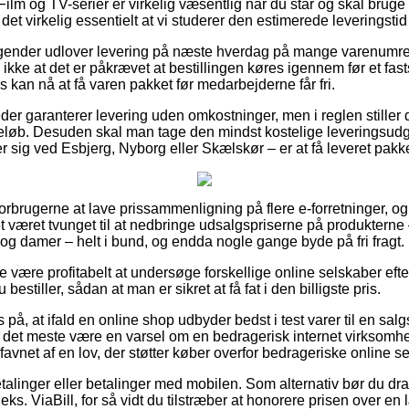
ilm og TV-serier er virkelig væsentlig når du står og skal brug
r det virkelig essentielt at vi studerer den estimerede leveringsti
etagender udlover levering på næste hverdag på mange varenumr
kke at det er påkrævet at bestillingen køres igennem før et fast
s kan nå at få varen pakket før medarbejderne får fri.
er garanterer levering uden omkostninger, men i reglen stiller 
t beløb. Desuden skal man tage den mindst kostelige leverings
sig ved Esbjerg, Nyborg eller Skælskør – er at få leveret pakken
 forbrugerne at lave prissammenligning på flere e-forretninger, og
 været tvunget til at nedbringe udsalgspriserne på produkterne 
r og damer – helt i bund, og endda nogle gange byde på fri fragt.
 være profitabelt at undersøge forskellige online selskaber efte
estiller, sådan at man er sikret at få fat i den billigste pris.
på, at ifald en online shop udbyder bedst i test varer til en salg
or det meste være en varsel om en bedragerisk internet virksomhe
vnet af en lov, der støtter køber overfor bedrageriske online se
betalinger eller betalinger med mobilen. Som alternativ bør du dra
eks. ViaBill, for så vidt du tilstræber at honorere prisen over en