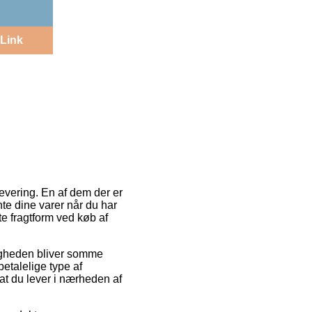
Link
evering. En af dem der er
nte dine varer når du har
te fragtform ved køb af
uligheden bliver somme
etalelige type af
at du lever i nærheden af