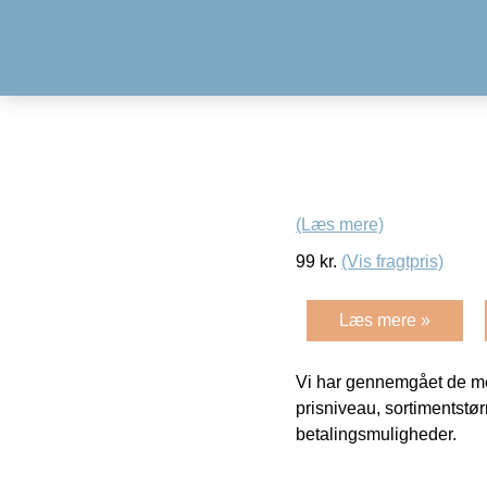
(Læs mere)
99
kr.
(Vis fragtpris)
Læs mere »
Vi har gennemgået de mes
prisniveau, sortimentstø
betalingsmuligheder.