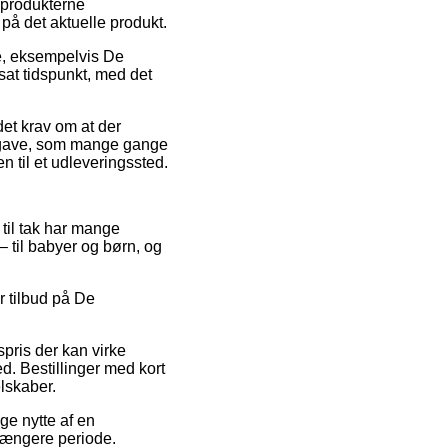
e produkterne
d på det aktuelle produkt.
e, eksempelvis De
sat tidspunkt, med det
det krav om at der
udgave, som mange gange
 til et udleveringssted.
 til tak har mange
– til babyer og børn, og
r tilbud på De
spris der kan virke
d. Bestillinger med kort
lskaber.
ge nytte af en
 længere periode.