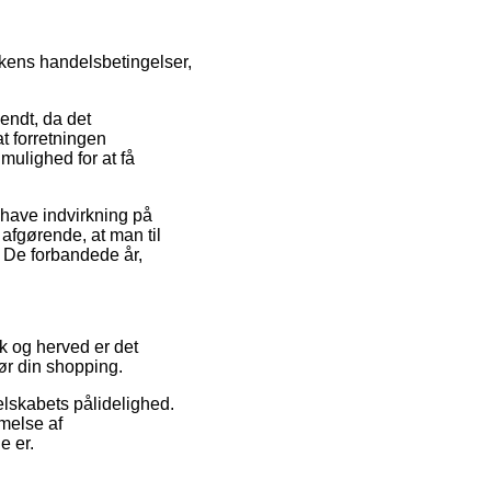
kens handelsbetingelser,
endt, da det
t forretningen
 mulighed for at få
have indvirkning på
ge afgørende, at man til
f De forbandede år,
ik og herved er det
gør din shopping.
elskabets pålidelighed.
melse af
e er.