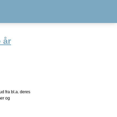
 år
 fra bl.a. deres
mer og