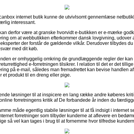
canbox internet butik kunne de utvivlsomt gennemlæse netbutik
ærlig interessant.
an derfor være at granske hvorvidt e-butikken er e-mærke godk
æring om at webbutikken efterkommer dansk lovgivning, udover a
af eksperter der forstår de gældende vilkår. Derudover tilbydes du
esvær med dit køb.
 kunden er omhyggelig omkring de grundlæggende regler der kan 
turrettighed e-forretningen tilsikrer. I relation til det er det tilli
ttering på e-mail, således man fremadrettet kan bevise handlen a
t produkt til en dreng eller pige.
sende løsninger til at inspicere en lang række andre køberes krit
er online forretningens kritik af De forbandede år inden du færdig
me måde egentlig stabile løsninger til at få indsigt i internet s
nternet forretninger som tilbyder kunderne at aflevere en bedøm
ige så vel kan tages i brug til at fornemme hvor tilfredse kundern