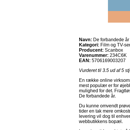
Navn:
De forbandede år
Kategori:
Film og TV-ser
Producent:
Scanbox
Varenummer:
234C6K
EAN:
5706169003207
Vurderet til
3.5
ud af 5 st
En række online virksomh
mest populær er for øjebli
mulighed for det. Fragtlø
De forbandede år.
Du kunne omvendt prøve at
tider en tak mere omkost
levering vil dog til enh
webbutikkens bopæl.