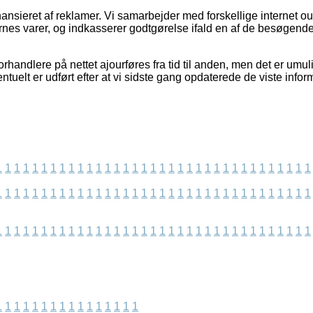
sieret af reklamer. Vi samarbejder med forskellige internet out
rnes varer, og indkasserer godtgørelse ifald en af de besøgen
rhandlere på nettet ajourføres fra tid til anden, men det er umulig
ntuelt er udført efter at vi sidste gang opdaterede de viste infor
1
1
1
1
1
1
1
1
1
1
1
1
1
1
1
1
1
1
1
1
1
1
1
1
1
1
1
1
1
1
1
1
1
1
1
1
1
1
1
1
1
1
1
1
1
1
1
1
1
1
1
1
1
1
1
1
1
1
1
1
1
1
1
1
1
1
1
1
1
1
1
1
1
1
1
1
1
1
1
1
1
1
1
1
1
1
1
1
1
1
1
1
1
1
1
1
1
1
1
1
1
1
1
1
1
1
1
1
1
1
1
1
1
1
1
1
1
1
1
1
1