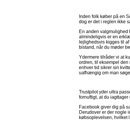
Inden folk køber på en S
dog er det i reglen ikke s
En anden valgmulighed k
almindeligvis er en erkl
lejlighedsvis kigges til 
bistand, når du møder b
Ydermere tilråder vi at
ordren, til eksempel den re
enhver tid sikrer sin kvi
uafhængig om man søger e
Trustpilot yder ultra pas
fornuftigt, at du iagttag
Facebook giver dig på sam
Derudover er der nogle i
købsoplevelsen, hvilket l