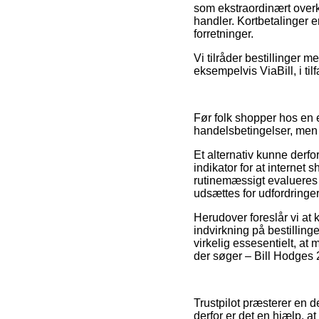
som ekstraordinært overko
handler. Kortbetalinger e
forretninger.
Vi tilråder bestillinger m
eksempelvis ViaBill, i til
Før folk shopper hos en 
handelsbetingelser, men d
Et alternativ kunne derf
indikator for at internet
rutinemæssigt evalueres a
udsættes for udfordringe
Herudover foreslår vi a
indvirkning på bestillin
virkelig essesentielt, at 
der søger – Bill Hodges 2
Trustpilot præsterer en d
derfor er det en hjælp, 