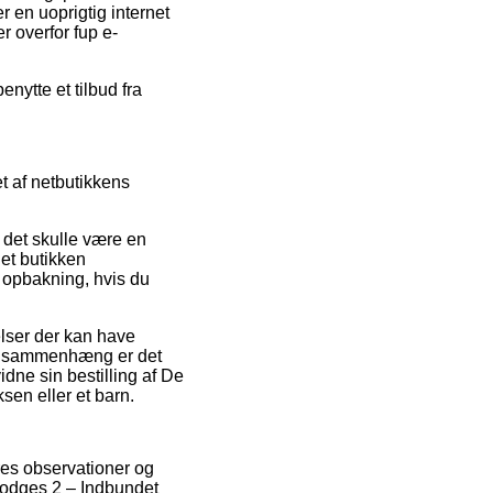
 en uoprigtig internet
r overfor fup e-
enytte et tilbud fra
t af netbutikkens
 det skulle være en
net butikken
l opbakning, hvis du
lser der kan have
den sammenhæng er det
idne sin bestilling af De
sen eller et barn.
eres observationer og
 Hodges 2 – Indbundet