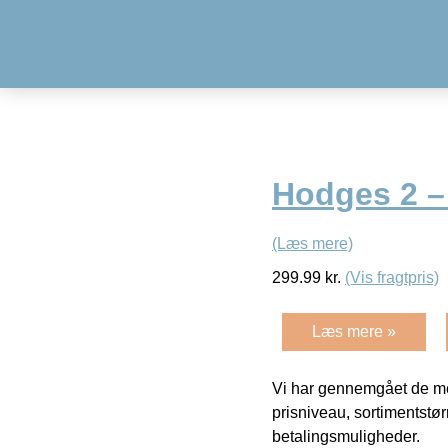
Hodges 2 –
(Læs mere)
299.99
kr.
(Vis fragtpris)
Læs mere »
Vi har gennemgået de mes
prisniveau, sortimentstø
betalingsmuligheder.