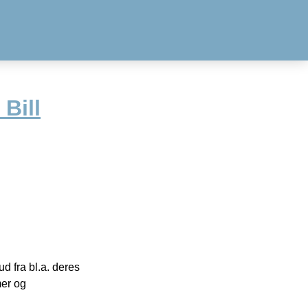
Bill
 fra bl.a. deres
mer og