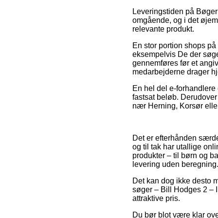
Leveringstiden på Bøger 
omgående, og i det øjem
relevante produkt.
En stor portion shops på
eksempelvis De der søger
gennemføres før et angive
medarbejderne drager h
En hel del e-forhandlere 
fastsat beløb. Derudover
nær Herning, Korsør eller
Det er efterhånden særdel
og til tak har utallige 
produkter – til børn og 
levering uden beregning
Det kan dog ikke desto m
søger – Bill Hodges 2 – 
attraktive pris.
Du bør blot være klar ove