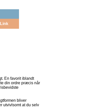
Link
t. En favorit iblandt
te din ordre præcis når
risbevidste
agtformen bliver
r utvivlsomt at du selv