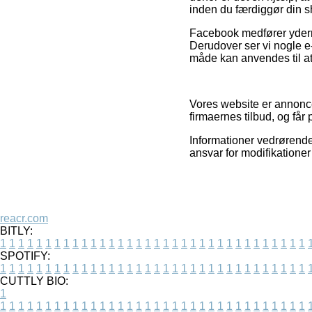
inden du færdiggør din 
Facebook medfører ydermer
Derudover ser vi nogle e-
måde kan anvendes til a
Vores website er annonce
firmaernes tilbud, og får
Informationer vedrørende
ansvar for modifikatione
reacr.com
BITLY:
1
1
1
1
1
1
1
1
1
1
1
1
1
1
1
1
1
1
1
1
1
1
1
1
1
1
1
1
1
1
1
1
1
1
SPOTIFY:
1
1
1
1
1
1
1
1
1
1
1
1
1
1
1
1
1
1
1
1
1
1
1
1
1
1
1
1
1
1
1
1
1
1
CUTTLY BIO:
1
1
1
1
1
1
1
1
1
1
1
1
1
1
1
1
1
1
1
1
1
1
1
1
1
1
1
1
1
1
1
1
1
1
1