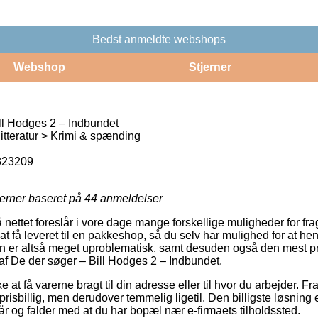
Bedst anmeldte webshops
Webshop
Stjerner
ll Hodges 2 – Indbundet
tteratur > Krimi & spænding
323209
jerner baseret på
44
anmeldelser
 nettet foreslår i vore dage mange forskellige muligheder for frag
 få leveret til en pakkeshop, så du selv har mulighed for at hen
en er altså meget uproblematisk, samt desuden også den mest p
f De der søger – Bill Hodges 2 – Indbundet.
t få varerne bragt til din adresse eller til hvor du arbejder. Fr
risbillig, men derudover temmelig ligetil. Den billigste løsning e
år og falder med at du har bopæl nær e-firmaets tilholdssted.