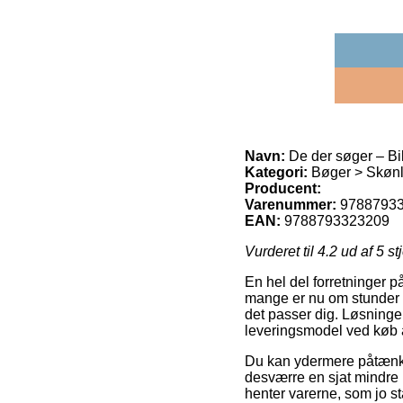
Navn:
De der søger – Bi
Kategori:
Bøger > Skønli
Producent:
Varenummer:
9788793
EAN:
9788793323209
Vurderet til
4.2
ud af 5 st
En hel del forretninger på
mange er nu om stunder at
det passer dig. Løsning
leveringsmodel ved køb a
Du kan ydermere påtænke a
desværre en sjat mindre p
henter varerne, som jo st