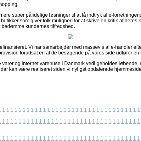
shopping.
e super pålidelige løsninger til at få indtryk af e-forretningen
butikker som giver folk mulighed for at skrive en kritik af deres
t bedømme kundernes tilfredshed.
finansieret. Vi har samarbejder med massevis af e-handler efte
 provision forudsat en af de besøgende på vores side udfører en 
 varer og internet varehuse i Danmark vedligeholdes løbende, m
r der kan være realiseret siden vi nyligst opdaterede hjemmeside
1
1
1
1
1
1
1
1
1
1
1
1
1
1
1
1
1
1
1
1
1
1
1
1
1
1
1
1
1
1
1
1
1
1
1
1
1
1
1
1
1
1
1
1
1
1
1
1
1
1
1
1
1
1
1
1
1
1
1
1
1
1
1
1
1
1
1
1
1
1
1
1
1
1
1
1
1
1
1
1
1
1
1
1
1
1
1
1
1
1
1
1
1
1
1
1
1
1
1
1
1
1
1
1
1