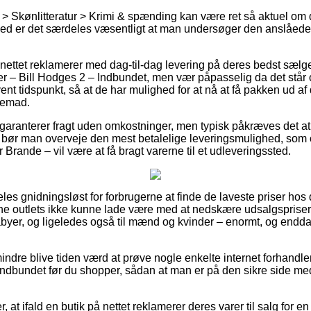
> Skønlitteratur > Krimi & spænding kan være ret så aktuel om
ed er det særdeles væsentligt at man undersøger den anslåede 
 nettet reklamerer med dag-til-dag levering på deres bedst sælg
 – Bill Hodges 2 – Indbundet, men vær påpasselig da det står 
nt tidspunkt, så at de har mulighed for at nå at få pakken ud af
jemad.
garanterer fragt uden omkostninger, men typisk påkræves det at m
 bør man overveje den mest betalelige leveringsmulighed, som 
 Brande – vil være at få bragt varerne til et udleveringssted.
es gnidningsløst for forbrugerne at finde de laveste priser hos 
online outlets ikke kunne lade være med at nedskære udsalgspris
babyer, og ligeledes også til mænd og kvinder – enormt, og end
.
indre blive tiden værd at prøve nogle enkelte internet forhandle
Indbundet før du shopper, sådan at man er på den sikre side m
r, at ifald en butik på nettet reklamerer deres varer til salg for 