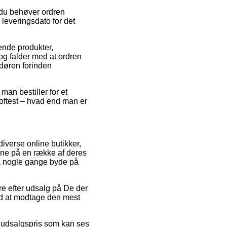
 du behøver ordren
leveringsdato for det
ende produkter,
og falder med at ordren
 døren forinden
an bestiller for et
oftest – hvad end man er
diverse online butikker,
erne på en række af deres
da nogle gange byde på
re efter udsalg på De der
ed at modtage den mest
en udsalgspris som kan ses