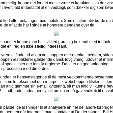
mmelig, kunne det for det meste være et karakteristika der viser
r i hvert fald indbefattet af en vedtægt, som dækker dig som købe
ed kort eller betalinger med mobilen. Som et alternativ burde du b
fælde af at du har i sinde at honorere pengene over tid.
e-handler kunne man helt sikkert gøre sig bekendt med indholde
et er i reglen ikke særlig interessant.
or være at finde ud af om netshoppen er e-mærket medlem, siden
 shoppen respekterer gældende dansk lovgivning, udover at inter
f specialister der forstår reglerne. Dette er en god anledning ti
r i processen med din ordre.
t kunden er hensynstagende til de mest vedkommende bestemme
gen, som for eksempel den returpolitik webshoppen tilsikrer. I 
man altid gemmer sin e-mail kvittering, så man altid vil kunne bev
 – Indbundet, uden hensyn til om du er på gaveindkøb til en vok
el pålidelige løsninger til at analysere en hel del andre forbrug
at du gennemgår internet firmaets omtaler af De der søger – Bill