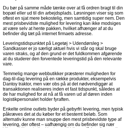
Du bør på samme måde tænke over at få ordren bragt til din
bopæl eller ud til din arbejdsplads. Løsningen viser sig som
oftest en sjat mere bekostelig, men samtidig super nem. Den
mest prisbevidste mulighed for levering kan ikke modsiges
at være selv at hente pakken, hvilket afhænger af at du
befinder dig tæt på internet firmaets adresse.
Leveringstidspunktet på Legetøj > Udendørsleg >
Sandkasser er jo særligt aktuel hvis vi står og skal bruge
varen straks, og af den grund er det fuldkommen afgørende
at du studerer den forventede leveringstid på den relevante
vare.
Temmelig mange webbutikker præsterer muligheden for
dag-til-dag levering på en række produkter, eksempelvis
Dantoy traktor, men vær obs på at det nødvendiggør at
transaktionen realiseres inden et fast tidspunkt, således at
de har mulighed for at nå at få varen ud af døren inden
logistikpersonalet holder fyraften.
Enkelte online outlets byder på gebyrfri levering, men typisk
påkræves det at du køber for et bestemt beløb. Som
alternativ kunne man snuppe den mest prisbevidste type af
levering, der oftest – uafhængig om du befinder sig nær