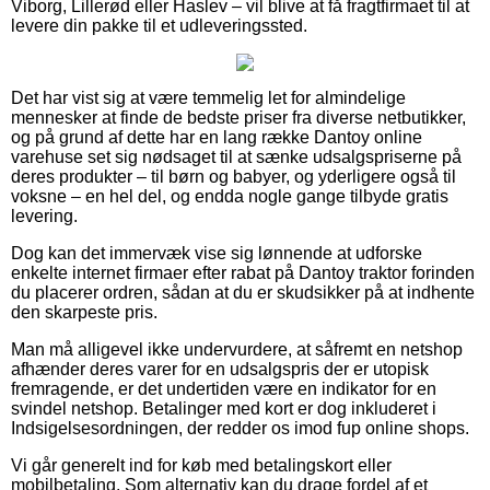
Viborg, Lillerød eller Haslev – vil blive at få fragtfirmaet til at
levere din pakke til et udleveringssted.
Det har vist sig at være temmelig let for almindelige
mennesker at finde de bedste priser fra diverse netbutikker,
og på grund af dette har en lang række Dantoy online
varehuse set sig nødsaget til at sænke udsalgspriserne på
deres produkter – til børn og babyer, og yderligere også til
voksne – en hel del, og endda nogle gange tilbyde gratis
levering.
Dog kan det immervæk vise sig lønnende at udforske
enkelte internet firmaer efter rabat på Dantoy traktor forinden
du placerer ordren, sådan at du er skudsikker på at indhente
den skarpeste pris.
Man må alligevel ikke undervurdere, at såfremt en netshop
afhænder deres varer for en udsalgspris der er utopisk
fremragende, er det undertiden være en indikator for en
svindel netshop. Betalinger med kort er dog inkluderet i
Indsigelsesordningen, der redder os imod fup online shops.
Vi går generelt ind for køb med betalingskort eller
mobilbetaling. Som alternativ kan du drage fordel af et