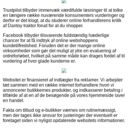
Trustpilot tilbyder immervæk værdifulde løsninger til at tolke
en længere række nuværende konsumenters vurderinger og
derfor er det klogt, at du studerer online forhandlerens kritik
af Dantoy traktor forud for at du shopper.
Facebook tilbyder tilsvarende fuldstændig hæderlige
chancer for at få indtryk af online webshoppens
kundetilfredshed. Foruden det er der mange online
virksomheder som gør det muligt at ytre en evaluering af
ordreforløbet, hvilket på samme måde kan drages fordel af til
vurdering af hvor glade kunderne er.
Websitet er finansieret af indtægter fra reklamer. Vi arbejder
tæt sammen med en række internet forhandlere hvori vi
annoncerer butikkernes produkter, og indkasserer betaling i
tilfælde af at en af de besøgende på vores hjemmeside laver
en handel.
Fakta om tilbud og e-butikker værnes om rutinemæssigt,
men der tages ikke ansvar for justeringer der eventuelt er
foretaget siden vi nyligst opdaterede websitets informationer.