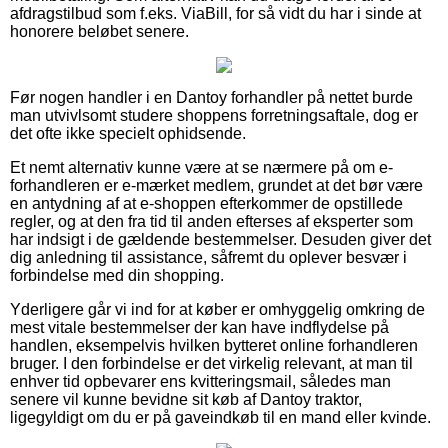
afdragstilbud som f.eks. ViaBill, for så vidt du har i sinde at
honorere beløbet senere.
Før nogen handler i en Dantoy forhandler på nettet burde
man utvivlsomt studere shoppens forretningsaftale, dog er
det ofte ikke specielt ophidsende.
Et nemt alternativ kunne være at se nærmere på om e-
forhandleren er e-mærket medlem, grundet at det bør være
en antydning af at e-shoppen efterkommer de opstillede
regler, og at den fra tid til anden efterses af eksperter som
har indsigt i de gældende bestemmelser. Desuden giver det
dig anledning til assistance, såfremt du oplever besvær i
forbindelse med din shopping.
Yderligere går vi ind for at køber er omhyggelig omkring de
mest vitale bestemmelser der kan have indflydelse på
handlen, eksempelvis hvilken bytteret online forhandleren
bruger. I den forbindelse er det virkelig relevant, at man til
enhver tid opbevarer ens kvitteringsmail, således man
senere vil kunne bevidne sit køb af Dantoy traktor,
ligegyldigt om du er på gaveindkøb til en mand eller kvinde.