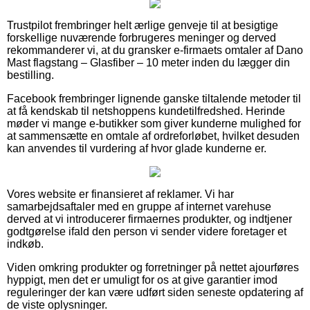
Trustpilot frembringer helt ærlige genveje til at besigtige
forskellige nuværende forbrugeres meninger og derved
rekommanderer vi, at du gransker e-firmaets omtaler af Dano
Mast flagstang – Glasfiber – 10 meter inden du lægger din
bestilling.
Facebook frembringer lignende ganske tiltalende metoder til
at få kendskab til netshoppens kundetilfredshed. Herinde
møder vi mange e-butikker som giver kunderne mulighed for
at sammensætte en omtale af ordreforløbet, hvilket desuden
kan anvendes til vurdering af hvor glade kunderne er.
Vores website er finansieret af reklamer. Vi har
samarbejdsaftaler med en gruppe af internet varehuse
derved at vi introducerer firmaernes produkter, og indtjener
godtgørelse ifald den person vi sender videre foretager et
indkøb.
Viden omkring produkter og forretninger på nettet ajourføres
hyppigt, men det er umuligt for os at give garantier imod
reguleringer der kan være udført siden seneste opdatering af
de viste oplysninger.