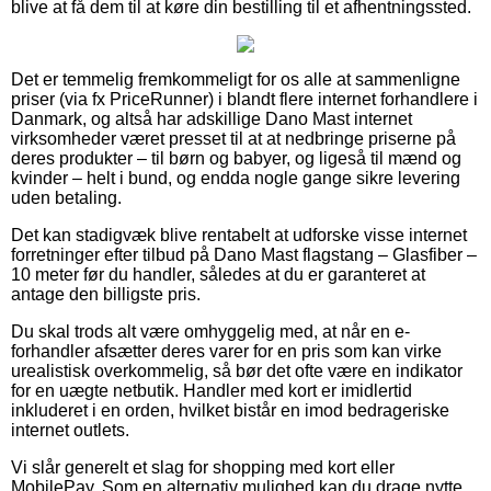
blive at få dem til at køre din bestilling til et afhentningssted.
Det er temmelig fremkommeligt for os alle at sammenligne
priser (via fx PriceRunner) i blandt flere internet forhandlere i
Danmark, og altså har adskillige Dano Mast internet
virksomheder været presset til at at nedbringe priserne på
deres produkter – til børn og babyer, og ligeså til mænd og
kvinder – helt i bund, og endda nogle gange sikre levering
uden betaling.
Det kan stadigvæk blive rentabelt at udforske visse internet
forretninger efter tilbud på Dano Mast flagstang – Glasfiber –
10 meter før du handler, således at du er garanteret at
antage den billigste pris.
Du skal trods alt være omhyggelig med, at når en e-
forhandler afsætter deres varer for en pris som kan virke
urealistisk overkommelig, så bør det ofte være en indikator
for en uægte netbutik. Handler med kort er imidlertid
inkluderet i en orden, hvilket bistår en imod bedrageriske
internet outlets.
Vi slår generelt et slag for shopping med kort eller
MobilePay. Som en alternativ mulighed kan du drage nytte