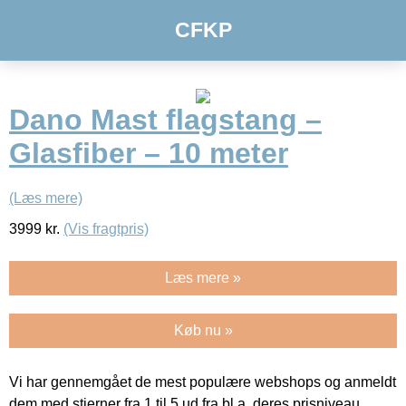
CFKP
Dano Mast flagstang –
Glasfiber – 10 meter
(Læs mere)
3999
kr.
(Vis fragtpris)
Læs mere »
Køb nu »
Vi har gennemgået de mest populære webshops og anmeldt
dem med stjerner fra 1 til 5 ud fra bl.a. deres prisniveau,