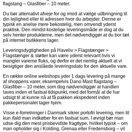
flagstang – Glasfiber – 10 meter.
Du bør alternativt afveje for og imod at vælge udbringning til
din lejlighed eller til adressen hvor du arbejder. Denne er
typisk en anelse mere bekostelig, men omvendt yderst
praktisk. Den mindst kostelige leveringsmåde er dog at du
selv henter produkterne, men det nødvendiggør at du bor tæt
på internet butikkens lager.
Leveringsdygtigheden på Haveliv > Flagstænger >
Flagstænger & støtter kan være yderst relevant hvis vi
mangler varerne fluks, og derfor er det nemlig aktuelt at vi
besigtiger den anslåede leveringsdato for den aktuelle vare.
En række online webshops yder 1 dags levering på mange
af shoppens varer, eksempelvis Dano Mast flagstang –
Glasfiber – 10 meter, som dog nødvendiggør at handlen
laves inden et fastsat tidspunkt, med det formål at de har
udsigt til at kunne nå at få pakken ekspederet inden
pakkepersonalet tager hjem.
Visse e-forretninger i Danmark sikrer portofri levering, men tit
kun ifald man indkøber for en fastsat sum. I øvrigt bør man
udse dig den mest prisbevidste fragttype, hvilket typisk – om
man opholder sig i Kolding, Grenaa eller Fredensborg – vil