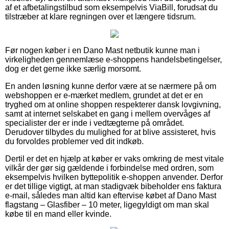
af et afbetalingstilbud som eksempelvis ViaBill, forudsat du
tilstræber at klare regningen over et længere tidsrum.
Før nogen køber i en Dano Mast netbutik kunne man i
virkeligheden gennemlæse e-shoppens handelsbetingelser,
dog er det gerne ikke særlig morsomt.
En anden løsning kunne derfor være at se nærmere på om
webshoppen er e-mærket medlem, grundet at det er en
tryghed om at online shoppen respekterer dansk lovgivning,
samt at internet selskabet en gang i mellem overvåges af
specialister der er inde i vedtægterne på området.
Derudover tilbydes du mulighed for at blive assisteret, hvis
du forvoldes problemer ved dit indkøb.
Dertil er det en hjælp at køber er vaks omkring de mest vitale
vilkår der gør sig gældende i forbindelse med ordren, som
eksempelvis hvilken byttepolitik e-shoppen anvender. Derfor
er det tillige vigtigt, at man stadigvæk bibeholder ens faktura
e-mail, således man altid kan eftervise købet af Dano Mast
flagstang – Glasfiber – 10 meter, ligegyldigt om man skal
købe til en mand eller kvinde.