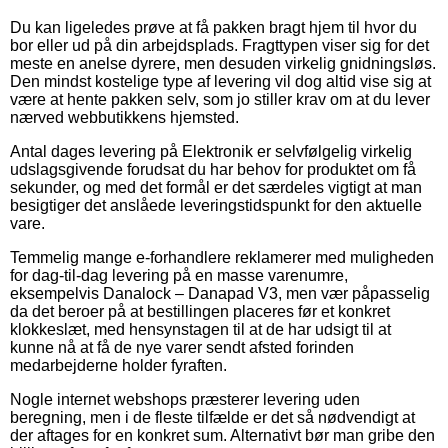
Du kan ligeledes prøve at få pakken bragt hjem til hvor du
bor eller ud på din arbejdsplads. Fragttypen viser sig for det
meste en anelse dyrere, men desuden virkelig gnidningsløs.
Den mindst kostelige type af levering vil dog altid vise sig at
være at hente pakken selv, som jo stiller krav om at du lever
nærved webbutikkens hjemsted.
Antal dages levering på Elektronik er selvfølgelig virkelig
udslagsgivende forudsat du har behov for produktet om få
sekunder, og med det formål er det særdeles vigtigt at man
besigtiger det anslåede leveringstidspunkt for den aktuelle
vare.
Temmelig mange e-forhandlere reklamerer med muligheden
for dag-til-dag levering på en masse varenumre,
eksempelvis Danalock – Danapad V3, men vær påpasselig
da det beroer på at bestillingen placeres før et konkret
klokkeslæt, med hensynstagen til at de har udsigt til at
kunne nå at få de nye varer sendt afsted forinden
medarbejderne holder fyraften.
Nogle internet webshops præsterer levering uden
beregning, men i de fleste tilfælde er det så nødvendigt at
der aftages for en konkret sum. Alternativt bør man gribe den