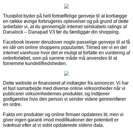
Trustpilot byder på helt fortræffelige genveje til at kortlægge
en række øvrige forbrugeres oplevelser og på grund af dette
anbefaler vi, at du gennemgår internet selskabets ratings af
Danalock – Danapad V3 før du færdiggør din shopping.
Facebook leverer derudover nogle passelige genveje til at få
en idé om online shoppens popularitet. Tilmed ser vi en del
internet varehuse hvor det er muligt at forfatte en vurdering af
ordreforløbet, som på samme måde må anvendes til at
fornemme kundetilfredsheden.
Dette website er finansieret af indtægter fra annoncer. Vi har
et fast samarbejde med diverse online virksomheder når vi
publicerer virksomhedernes produkter, og indtjener
godtgørelse hvis den person vi sender videre gennemfører
en ordre.
Fakta om produkter og online firmaer opdateres tit, men vi
giver ingen garanti imod modifikationer der potentielt er
iværksat efter at vi sidst opdaterede sidens data.