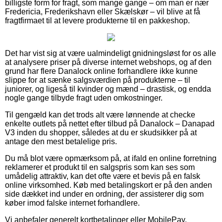
billigste form for fragt, som mange gange – om man er nær
Fredericia, Frederikshavn eller Skælskør – vil blive at få
fragtfirmaet til at levere produkterne til en pakkeshop.
Det har vist sig at være ualmindeligt gnidningsløst for os alle
at analysere priser på diverse internet webshops, og af den
grund har flere Danalock online forhandlere ikke kunne
slippe for at sænke salgsværdien på produkterne – til
juniorer, og ligeså til kvinder og mænd – drastisk, og endda
nogle gange tilbyde fragt uden omkostninger.
Til gengæld kan det trods alt være lønnende at checke
enkelte outlets på nettet efter tilbud på Danalock – Danapad
V3 inden du shopper, således at du er skudsikker på at
antage den mest betalelige pris.
Du må blot være opmærksom på, at ifald en online forretning
reklamerer et produkt til en salgspris som kan ses som
umådelig attraktiv, kan det ofte være et bevis på en falsk
online virksomhed. Køb med betalingskort er på den anden
side dækket ind under en ordning, der assisterer dig som
køber imod falske internet forhandlere.
Vi anbefaler generelt kortbetalinger eller MobilePay.