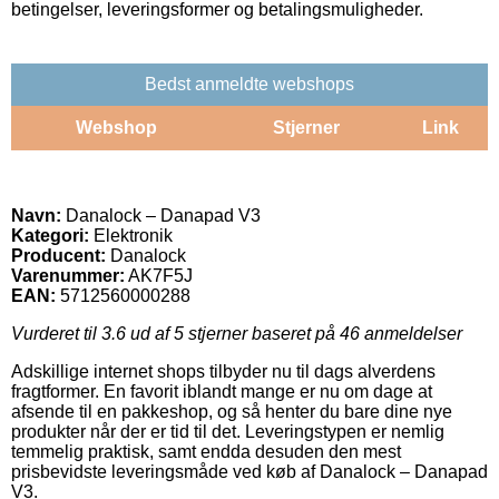
betingelser, leveringsformer og betalingsmuligheder.
Bedst anmeldte webshops
Webshop
Stjerner
Link
Navn:
Danalock – Danapad V3
Kategori:
Elektronik
Producent:
Danalock
Varenummer:
AK7F5J
EAN:
5712560000288
Vurderet til
3.6
ud af 5 stjerner baseret på
46
anmeldelser
Adskillige internet shops tilbyder nu til dags alverdens
fragtformer. En favorit iblandt mange er nu om dage at
afsende til en pakkeshop, og så henter du bare dine nye
produkter når der er tid til det. Leveringstypen er nemlig
temmelig praktisk, samt endda desuden den mest
prisbevidste leveringsmåde ved køb af Danalock – Danapad
V3.