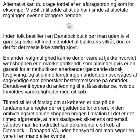
Alternativt kan du drage fordel af en afdragsordning som for
eksempel ViaBill, i tilfælde af at du har i sinde at afbetale
regningen over en længere periode.
Inden folk bestiller i en Danalock butik bør man uden tvivl
gøre sig bekendt med indholdet af butikkens vilkår, dog er
det for det meste ikke særlig sjovt.
En anden valgmulighed kunne derfor være at tjekke hvorvidt
webshoppen er e-mærke godkendt, som almindeligvis er en
garanti for at netbutikken anerkender gældende dansk
lovgivning, og at online forretningen undertiden overvåges af
sagkyndige som behersker bestemmelserne på området.
Derudover tilbydes du anledning til at få assistance, hvis du
forvoldes vanskeligheder med dit køb.
Tilmed stiller vi forslag om at køberen er obs på de
fundamentale regler der er gældende for ordren, fx den
ombytningsret online shoppen bruger. I relation til det er det
tilmed afgørende, at man stadigvæk sikrer ens ordremail,
således man fremadrettet kan dokumentere sit køb af
Danalock – Danapad V3, uden hensyn til om man søger en
vare til en mand eller kvinde.