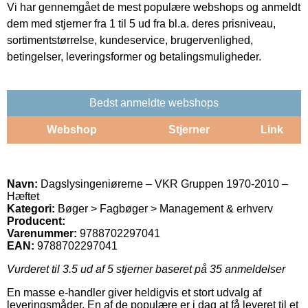
Vi har gennemgået de mest populære webshops og anmeldt
dem med stjerner fra 1 til 5 ud fra bl.a. deres prisniveau,
sortimentstørrelse, kundeservice, brugervenlighed,
betingelser, leveringsformer og betalingsmuligheder.
Bedst anmeldte webshops
Webshop
Stjerner
Link
Navn:
Dagslysingeniørerne – VKR Gruppen 1970-2010 –
Hæftet
Kategori:
Bøger > Fagbøger > Management & erhverv
Producent:
Varenummer:
9788702297041
EAN:
9788702297041
Vurderet til
3.5
ud af 5 stjerner baseret på
35
anmeldelser
En masse e-handler giver heldigvis et stort udvalg af
leveringsmåder. En af de populære er i dag at få leveret til et