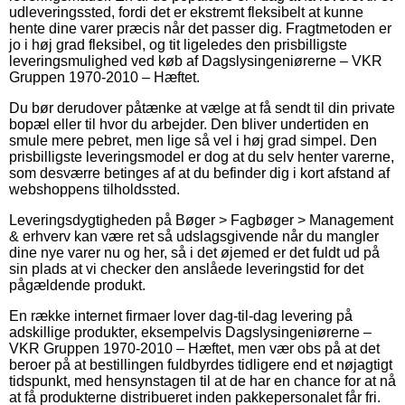
udleveringssted, fordi det er ekstremt fleksibelt at kunne
hente dine varer præcis når det passer dig. Fragtmetoden er
jo i høj grad fleksibel, og tit ligeledes den prisbilligste
leveringsmulighed ved køb af Dagslysingeniørerne – VKR
Gruppen 1970-2010 – Hæftet.
Du bør derudover påtænke at vælge at få sendt til din private
bopæl eller til hvor du arbejder. Den bliver undertiden en
smule mere pebret, men lige så vel i høj grad simpel. Den
prisbilligste leveringsmodel er dog at du selv henter varerne,
som desværre betinges af at du befinder dig i kort afstand af
webshoppens tilholdssted.
Leveringsdygtigheden på Bøger > Fagbøger > Management
& erhverv kan være ret så udslagsgivende når du mangler
dine nye varer nu og her, så i det øjemed er det fuldt ud på
sin plads at vi checker den anslåede leveringstid for det
pågældende produkt.
En række internet firmaer lover dag-til-dag levering på
adskillige produkter, eksempelvis Dagslysingeniørerne –
VKR Gruppen 1970-2010 – Hæftet, men vær obs på at det
beroer på at bestillingen fuldbyrdes tidligere end et nøjagtigt
tidspunkt, med hensynstagen til at de har en chance for at nå
at få produkterne distribueret inden pakkepersonalet får fri.