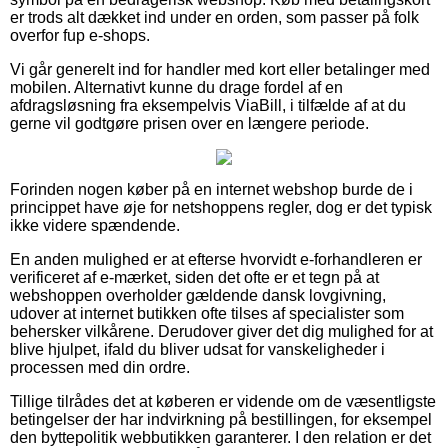
er trods alt dækket ind under en orden, som passer på folk
overfor fup e-shops.
Vi går generelt ind for handler med kort eller betalinger med
mobilen. Alternativt kunne du drage fordel af en
afdragsløsning fra eksempelvis ViaBill, i tilfælde af at du
gerne vil godtgøre prisen over en længere periode.
Forinden nogen køber på en internet webshop burde de i
princippet have øje for netshoppens regler, dog er det typisk
ikke videre spændende.
En anden mulighed er at efterse hvorvidt e-forhandleren er
verificeret af e-mærket, siden det ofte er et tegn på at
webshoppen overholder gældende dansk lovgivning,
udover at internet butikken ofte tilses af specialister som
behersker vilkårene. Derudover giver det dig mulighed for at
blive hjulpet, ifald du bliver udsat for vanskeligheder i
processen med din ordre.
Tillige tilrådes det at køberen er vidende om de væsentligste
betingelser der har indvirkning på bestillingen, for eksempel
den byttepolitik webbutikken garanterer. I den relation er det