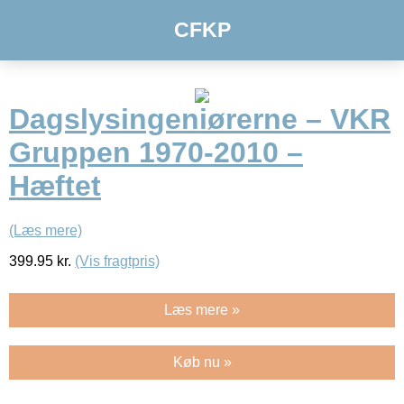
CFKP
Dagslysingeniørerne – VKR
Gruppen 1970-2010 –
Hæftet
(Læs mere)
399.95
kr.
(Vis fragtpris)
Læs mere »
Køb nu »