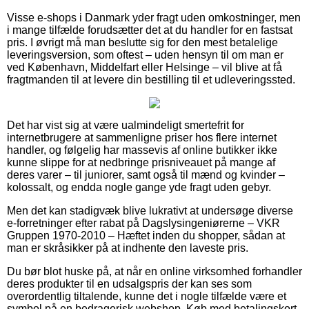
Visse e-shops i Danmark yder fragt uden omkostninger, men
i mange tilfælde forudsætter det at du handler for en fastsat
pris. I øvrigt må man beslutte sig for den mest betalelige
leveringsversion, som oftest – uden hensyn til om man er
ved København, Middelfart eller Helsinge – vil blive at få
fragtmanden til at levere din bestilling til et udleveringssted.
Det har vist sig at være ualmindeligt smertefrit for
internetbrugere at sammenligne priser hos flere internet
handler, og følgelig har massevis af online butikker ikke
kunne slippe for at nedbringe prisniveauet på mange af
deres varer – til juniorer, samt også til mænd og kvinder –
kolossalt, og endda nogle gange yde fragt uden gebyr.
Men det kan stadigvæk blive lukrativt at undersøge diverse
e-forretninger efter rabat på Dagslysingeniørerne – VKR
Gruppen 1970-2010 – Hæftet inden du shopper, sådan at
man er skråsikker på at indhente den laveste pris.
Du bør blot huske på, at når en online virksomhed forhandler
deres produkter til en udsalgspris der kan ses som
overordentlig tiltalende, kunne det i nogle tilfælde være et
symbol på en bedragerisk webshop. Køb med betalingskort