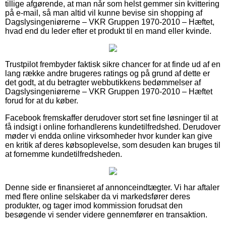
tillige afgørende, at man når som helst gemmer sin kvittering
på e-mail, så man altid vil kunne bevise sin shopping af
Dagslysingeniørerne – VKR Gruppen 1970-2010 – Hæftet,
hvad end du leder efter et produkt til en mand eller kvinde.
Trustpilot frembyder faktisk sikre chancer for at finde ud af en
lang række andre brugeres ratings og på grund af dette er
det godt, at du betragter webbutikkens bedømmelser af
Dagslysingeniørerne – VKR Gruppen 1970-2010 – Hæftet
forud for at du køber.
Facebook fremskaffer derudover stort set fine løsninger til at
få indsigt i online forhandlerens kundetilfredshed. Derudover
møder vi endda online virksomheder hvor kunder kan give
en kritik af deres købsoplevelse, som desuden kan bruges til
at fornemme kundetilfredsheden.
Denne side er finansieret af annonceindtægter. Vi har aftaler
med flere online selskaber da vi markedsfører deres
produkter, og tager imod kommission forudsat den
besøgende vi sender videre gennemfører en transaktion.