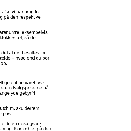
f at vi har brug for
ing på den respektive
varenumre, eksempelvis
 klokkeslæt, så de
et at der bestilles for
lfælde – hvad end du bor i
hop.
ellige online varehuse,
ucere udsalgspriserne på
gange yde gebyrfri
clutch m. skulderrem
 pris.
rer til en udsalgspris
etning. Kortkøb er på den