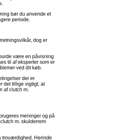
s.
ning bør du anvende et
ængere periode.
retningsvilkår, dog er
burde være en påvisning
ses til af eksperter som er
oblemer ved dit køb.
ingelser der er
t tillige vigtigt, at
 af clutch m.
de brugeres meninger og på
 clutch m. skulderrem
ns troværdighed. Herinde