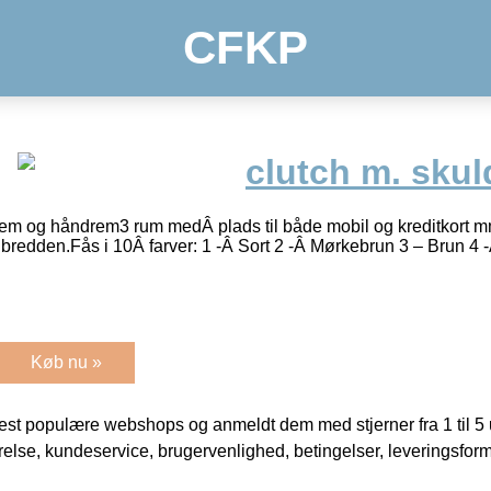
CFKP
clutch m. sku
rem og håndrem3 rum medÂ plads til både mobil og kreditkort 
 bredden.Fås i 10Â farver: 1 -Â Sort 2 -Â Mørkebrun 3 – Brun 
Køb nu »
t populære webshops og anmeldt dem med stjerner fra 1 til 5 ud
rrelse, kundeservice, brugervenlighed, betingelser, leveringsfor