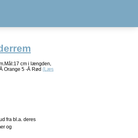
lderrem
mm.Mål:17 cm i længden,
4 -Â Orange 5 -Â Rød
(Læs
 fra bl.a. deres
mer og