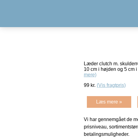
Læder clutch m. skulder
10 cm i højden og 5 cm i
mere)
99
kr.
(Vis fragtpris)
Læs mere »
Vi har gennemgået de mes
prisniveau, sortimentstø
betalingsmuligheder.