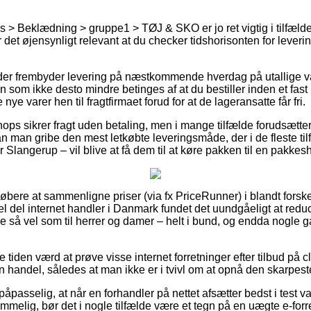
 > Beklædning > gruppe1 > TØJ & SKO er jo ret vigtig i tilfælde a
r det øjensynligt relevant at du checker tidshorisonten for lever
eder frembyder levering på næstkommende hverdag på utallige 
 som ikke desto mindre betinges af at du bestiller inden et fast
nye varer hen til fragtfirmaet forud for at de lageransatte får fri.
ops sikrer fragt uden betaling, men i mange tilfælde forudsætter d
n man gribe den mest letkøbte leveringsmåde, der i de fleste ti
 Slangerup – vil blive at få dem til at køre pakken til en pakkes
købere at sammenligne priser (via fx PriceRunner) i blandt forsk
el del internet handler i Danmark fundet det uundgåeligt at red
ige så vel som til herrer og damer – helt i bund, og endda nogle 
e tiden værd at prøve visse internet forretninger efter tilbud på 
 handel, således at man ikke er i tvivl om at opnå den skarpeste
åpasselig, at når en forhandler på nettet afsætter bedst i test va
elig, bør det i nogle tilfælde være et tegn på en uægte e-forr