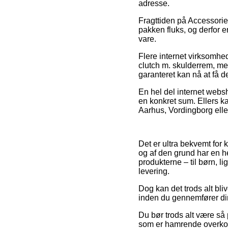
adresse.
Fragttiden på Accessories
pakken fluks, og derfor e
vare.
Flere internet virksomh
clutch m. skulderrem, men
garanteret kan nå at få de 
En hel del internet websh
en konkret sum. Ellers ka
Aarhus, Vordingborg eller
Det er ultra bekvemt for 
og af den grund har en h
produkterne – til børn, l
levering.
Dog kan det trods alt bliv
inden du gennemfører din
Du bør trods alt være så p
som er hamrende overkomm