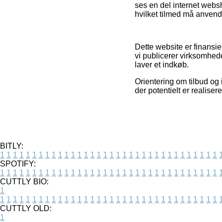
ses en del internet webs
hvilket tilmed må anvende
Dette website er finansie
vi publicerer virksomhed
laver et indkøb.
Orientering om tilbud og 
der potentielt er realise
BITLY:
1
1
1
1
1
1
1
1
1
1
1
1
1
1
1
1
1
1
1
1
1
1
1
1
1
1
1
1
1
1
1
1
1
1
SPOTIFY:
1
1
1
1
1
1
1
1
1
1
1
1
1
1
1
1
1
1
1
1
1
1
1
1
1
1
1
1
1
1
1
1
1
1
CUTTLY BIO:
1
1
1
1
1
1
1
1
1
1
1
1
1
1
1
1
1
1
1
1
1
1
1
1
1
1
1
1
1
1
1
1
1
1
1
CUTTLY OLD:
1