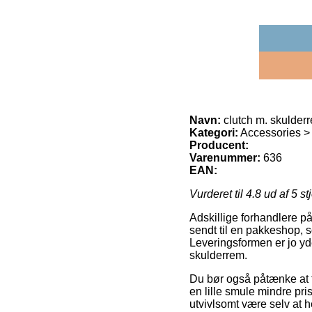
Navn:
clutch m. skulder
Kategori:
Accessories >
Producent:
Varenummer:
636
EAN:
Vurderet til
4.8
ud af 5 st
Adskillige forhandlere på 
sendt til en pakkeshop, so
Leveringsformen er jo yde
skulderrem.
Du bør også påtænke at få
en lille smule mindre pri
utvivlsomt være selv at 