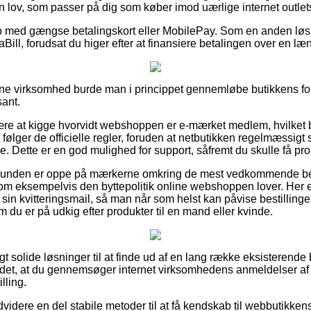
n lov, som passer på dig som køber imod uærlige internet outlet
øb med gængse betalingskort eller MobilePay. Som en anden løs
iaBill, forudsat du higer efter at finansiere betalingen over en l
line virksomhed burde man i princippet gennemløbe butikkens for
sant.
re at kigge hvorvidt webshoppen er e-mærket medlem, hvilket 
n følger de officielle regler, foruden at netbutikken regelmæssigt 
e. Dette er en god mulighed for support, såfremt du skulle få pr
at kunden er oppe på mærkerne omkring de mest vedkommende bet
 eksempelvis den byttepolitik online webshoppen lover. Her er de
in kvitteringsmail, så man når som helst kan påvise bestillingen
m du er på udkig efter produkter til en mand eller kvinde.
igt solide løsninger til at finde ud af en lang række eksisteren
 det, at du gennemsøger internet virksomhedens anmeldelser af
lling.
dvidere en del stabile metoder til at få kendskab til webbutikke