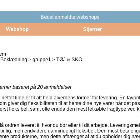
Bedst anmeldte webshops
Webshop
Stjerner
rem
 Beklædning > gruppe1 > TØJ & SKO
jerner baseret på
20
anmeldelser
nettet tildeler til alt held alverdens former for levering. En favor
m giver dig fleksibiliteten til at hente dine nye varer når det pa
rst fleksibel, samt ofte endda den mest letkøbte fragttype ved k
 ordren leveret til hvor du bor eller til dit arbejde. Leveringsm
sbillig, men endvidere ualmindeligt fleksibel. Den mest betalelig
hente produkterne, men dette afhænger af at du opholder dig næ