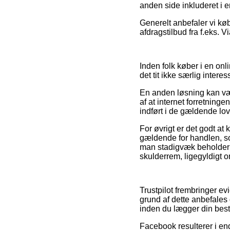
anden side inkluderet i e
Generelt anbefaler vi k
afdragstilbud fra f.eks. V
Inden folk køber i en on
det tit ikke særlig interes
En anden løsning kan væ
af at internet forretninge
indført i de gældende lov
For øvrigt er det godt 
gældende for handlen, som
man stadigvæk beholder s
skulderrem, ligegyldigt o
Trustpilot frembringer ev
grund af dette anbefales
inden du lægger din besti
Facebook resulterer i en