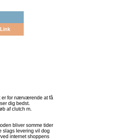
Link
it er for nærværende at få
sser dig bedst.
øb af clutch m.
etoden bliver somme tider
e slags levering vil dog
rved internet shoppens