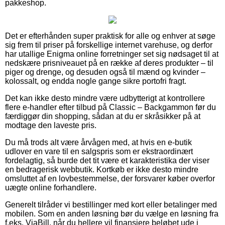
pakkeshop.
Det er efterhånden super praktisk for alle og enhver at søge
sig frem til priser på forskellige internet varehuse, og derfor
har utallige Enigma online forretninger set sig nødsaget til at
nedskære prisniveauet på en række af deres produkter – til
piger og drenge, og desuden også til mænd og kvinder –
kolossalt, og endda nogle gange sikre portofri fragt.
Det kan ikke desto mindre være udbytterigt at kontrollere
flere e-handler efter tilbud på Classic – Backgammon før du
færdiggør din shopping, sådan at du er skråsikker på at
modtage den laveste pris.
Du må trods alt være årvågen med, at hvis en e-butik
udlover en vare til en salgspris som er ekstraordinært
fordelagtig, så burde det tit være et karakteristika der viser
en bedragerisk webbutik. Kortkøb er ikke desto mindre
omsluttet af en lovbestemmelse, der forsvarer køber overfor
uægte online forhandlere.
Generelt tilråder vi bestillinger med kort eller betalinger med
mobilen. Som en anden løsning bør du vælge en løsning fra
f.eks. ViaBill, når du hellere vil finansiere beløbet ude i