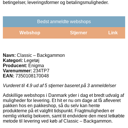
betingelser, leveringsformer og betalingsmuligheder.
Bedst anmeldte webshops
Webshop
Stjerner
Link
Navn:
Classic – Backgammon
Kategori:
Legetøj
Producent:
Enigma
Varenummer:
234TP7
EAN:
7350108170048
Vurderet til
4.9
ud af 5 stjerner baseret på
3
anmeldelser
Adskillige webshops i Danmark yder i dag et bredt udvalg af
muligheder for levering. Et hit er nu om dage at få afleveret
pakken hos en pakkeshop, så du selv kan hente
produkterne på et valgfrit tidspunkt. Fragtmuligheden er
nemlig virkelig bekvem, samt tit endvidere den mest letkøbte
metode til levering ved køb af Classic – Backgammon.