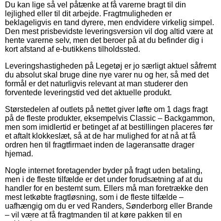
Du kan lige så vel påtænke at få varerne bragt til din
lejlighed eller til dit arbejde. Fragtmuligheden er
beklageligvis en tand dyrere, men endvidere virkelig simpel.
Den mest prisbevidste leveringsversion vil dog altid være at
hente varerne selv, men det beroer på at du befinder dig i
kort afstand af e-butikkens tilholdssted.
Leveringshastigheden på Legetøj er jo særligt aktuel såfremt
du absolut skal bruge dine nye varer nu og her, så med det
formål er det naturligvis relevant at man studerer den
forventede leveringstid ved det aktuelle produkt.
Størstedelen af outlets på nettet giver løfte om 1 dags fragt
på de fleste produkter, eksempelvis Classic – Backgammon,
men som imidlertid er betinget af at bestillingen placeres før
et aftalt klokkeslæt, så at de har mulighed for at nå at få
ordren hen til fragtfirmaet inden de lageransatte drager
hjemad.
Nogle internet foretagender byder på fragt uden betaling,
men i de fleste tilfælde er det under forudsætning af at du
handler for en bestemt sum. Ellers må man foretrække den
mest letkøbte fragtløsning, som i de fleste tilfælde –
uafhængig om du er ved Randers, Sønderborg eller Brande
– vil være at få fragtmanden til at køre pakken til en