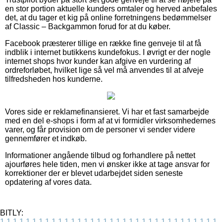
en stor portion aktuelle kunders omtaler og herved anbefales
det, at du tager et kig på online forretningens bedømmelser
af Classic – Backgammon forud for at du køber.
Facebook præsterer tillige en række fine genveje til at få
indblik i internet butikkens kundefokus. I øvrigt er der nogle
internet shops hvor kunder kan afgive en vurdering af
ordreforløbet, hvilket lige så vel må anvendes til at afveje
tilfredsheden hos kunderne.
Vores side er reklamefinansieret. Vi har et fast samarbejde
med en del e-shops i form af at vi formidler virksomhedernes
varer, og får provision om de personer vi sender videre
gennemfører et indkøb.
Informationer angående tilbud og forhandlere på nettet
ajourføres hele tiden, men vi ønsker ikke at tage ansvar for
korrektioner der er blevet udarbejdet siden seneste
opdatering af vores data.
BITLY:
1
1
1
1
1
1
1
1
1
1
1
1
1
1
1
1
1
1
1
1
1
1
1
1
1
1
1
1
1
1
1
1
1
1