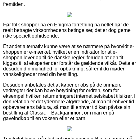
fremtiden.
Før folk shopper på en Enigma forretning på nettet bør de
reelt betragte virksomhedens betingelser, det er dog gerne
ikke specielt ophidsende.
Et andet alternativ kunne være at se nærmere på hvorvidt e-
shoppen er e-mærket, hvilket er en indikator for at e-
shoppen lever op til de danske regler, foruden at den tit
kigges til af eksperter der forstår de gældende vilkår. Dette er
desuden din mulighed for opbakning, såfremt du møder
vanskeligheder med din bestilling.
Desuden anbefales det at køber er obs på de primære
vedtægter der kan have betydning for ordren, som for
eksempel hvilken returneringsret internet selskabet tilsikrer. I
den relation er det ydermere afgørende, at man til enhver tid
opbevarer ens faktura, så man til enhver tid kan påvise sin
bestilling af Classic – Backgammon, om man er på
gaveindkøb til en voksen eller et barn.
Trustpilot byder på stort set gode genveje til at se nøjere på