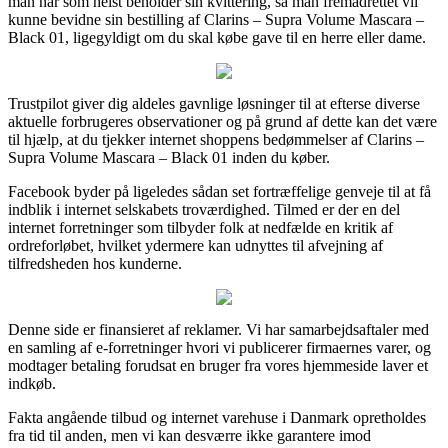
man når som helst beholder sin kvittering, så man fremadrettet vil
kunne bevidne sin bestilling af Clarins – Supra Volume Mascara –
Black 01, ligegyldigt om du skal købe gave til en herre eller dame.
Trustpilot giver dig aldeles gavnlige løsninger til at efterse diverse
aktuelle forbrugeres observationer og på grund af dette kan det være
til hjælp, at du tjekker internet shoppens bedømmelser af Clarins –
Supra Volume Mascara – Black 01 inden du køber.
Facebook byder på ligeledes sådan set fortræffelige genveje til at få
indblik i internet selskabets troværdighed. Tilmed er der en del
internet forretninger som tilbyder folk at nedfælde en kritik af
ordreforløbet, hvilket ydermere kan udnyttes til afvejning af
tilfredsheden hos kunderne.
Denne side er finansieret af reklamer. Vi har samarbejdsaftaler med
en samling af e-forretninger hvori vi publicerer firmaernes varer, og
modtager betaling forudsat en bruger fra vores hjemmeside laver et
indkøb.
Fakta angående tilbud og internet varehuse i Danmark opretholdes
fra tid til anden, men vi kan desværre ikke garantere imod