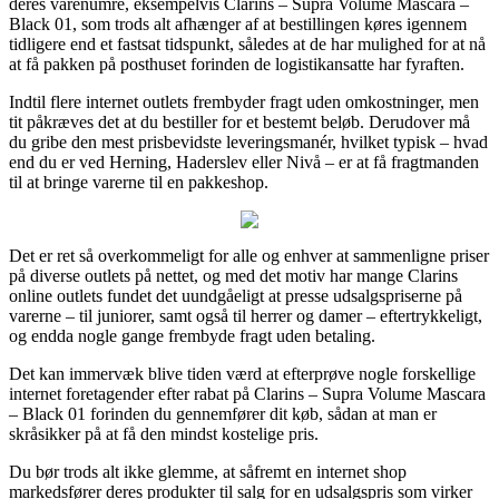
deres varenumre, eksempelvis Clarins – Supra Volume Mascara –
Black 01, som trods alt afhænger af at bestillingen køres igennem
tidligere end et fastsat tidspunkt, således at de har mulighed for at nå
at få pakken på posthuset forinden de logistikansatte har fyraften.
Indtil flere internet outlets frembyder fragt uden omkostninger, men
tit påkræves det at du bestiller for et bestemt beløb. Derudover må
du gribe den mest prisbevidste leveringsmanér, hvilket typisk – hvad
end du er ved Herning, Haderslev eller Nivå – er at få fragtmanden
til at bringe varerne til en pakkeshop.
Det er ret så overkommeligt for alle og enhver at sammenligne priser
på diverse outlets på nettet, og med det motiv har mange Clarins
online outlets fundet det uundgåeligt at presse udsalgspriserne på
varerne – til juniorer, samt også til herrer og damer – eftertrykkeligt,
og endda nogle gange frembyde fragt uden betaling.
Det kan immervæk blive tiden værd at efterprøve nogle forskellige
internet foretagender efter rabat på Clarins – Supra Volume Mascara
– Black 01 forinden du gennemfører dit køb, sådan at man er
skråsikker på at få den mindst kostelige pris.
Du bør trods alt ikke glemme, at såfremt en internet shop
markedsfører deres produkter til salg for en udsalgspris som virker