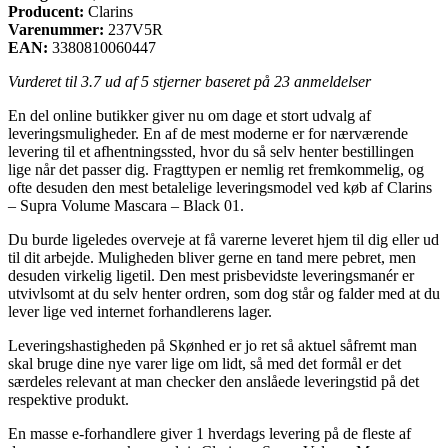
Producent:
Clarins
Varenummer:
237V5R
EAN:
3380810060447
Vurderet til
3.7
ud af 5 stjerner baseret på
23
anmeldelser
En del online butikker giver nu om dage et stort udvalg af
leveringsmuligheder. En af de mest moderne er for nærværende
levering til et afhentningssted, hvor du så selv henter bestillingen
lige når det passer dig. Fragttypen er nemlig ret fremkommelig, og
ofte desuden den mest betalelige leveringsmodel ved køb af Clarins
– Supra Volume Mascara – Black 01.
Du burde ligeledes overveje at få varerne leveret hjem til dig eller ud
til dit arbejde. Muligheden bliver gerne en tand mere pebret, men
desuden virkelig ligetil. Den mest prisbevidste leveringsmanér er
utvivlsomt at du selv henter ordren, som dog står og falder med at du
lever lige ved internet forhandlerens lager.
Leveringshastigheden på Skønhed er jo ret så aktuel såfremt man
skal bruge dine nye varer lige om lidt, så med det formål er det
særdeles relevant at man checker den anslåede leveringstid på det
respektive produkt.
En masse e-forhandlere giver 1 hverdags levering på de fleste af