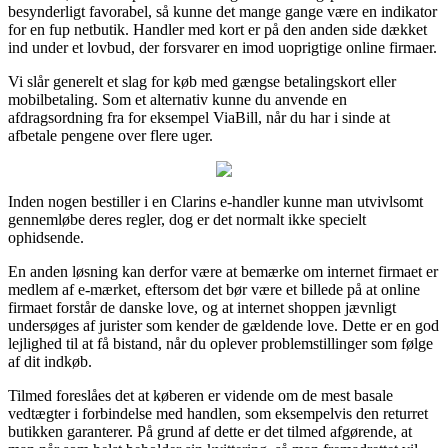
besynderligt favorabel, så kunne det mange gange være en indikator
for en fup netbutik. Handler med kort er på den anden side dækket
ind under et lovbud, der forsvarer en imod uoprigtige online firmaer.
Vi slår generelt et slag for køb med gængse betalingskort eller
mobilbetaling. Som et alternativ kunne du anvende en
afdragsordning fra for eksempel ViaBill, når du har i sinde at
afbetale pengene over flere uger.
Inden nogen bestiller i en Clarins e-handler kunne man utvivlsomt
gennemløbe deres regler, dog er det normalt ikke specielt
ophidsende.
En anden løsning kan derfor være at bemærke om internet firmaet er
medlem af e-mærket, eftersom det bør være et billede på at online
firmaet forstår de danske love, og at internet shoppen jævnligt
undersøges af jurister som kender de gældende love. Dette er en god
lejlighed til at få bistand, når du oplever problemstillinger som følge
af dit indkøb.
Tilmed foreslåes det at køberen er vidende om de mest basale
vedtægter i forbindelse med handlen, som eksempelvis den returret
butikken garanterer. På grund af dette er det tilmed afgørende, at