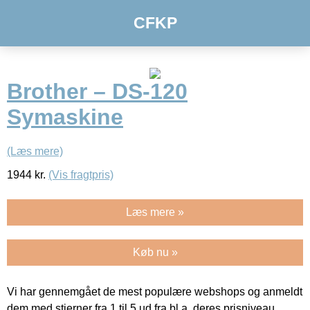
CFKP
Brother – DS-120
Symaskine
(Læs mere)
1944
kr.
(Vis fragtpris)
Læs mere »
Køb nu »
Vi har gennemgået de mest populære webshops og anmeldt
dem med stjerner fra 1 til 5 ud fra bl.a. deres prisniveau,