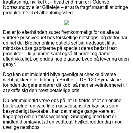
fragtløsning, hvilket tit – hvad end man er i Odense,
Nørresundby eller Gilleleje – er at få fragtfirmaet til at bringe
produkterne til et afhentningssted.
Det er jo efterhånden super fremkommeligt for os alle at
vurdere prisniveauet hos forskellige netshops, og derfor har
en hel del Brother online outlets set sig nødsaget til at
mindske udsalgspriserne på specielt deres bedst i test
produkter – til juniorer, samt også til herrer og damer –
eftertrykkeligt, og endda nogle gange byde på levering uden
gebyr.
Dog kan det imidlertid blive gavnligt at checke diverse
webbutikker efter tilbud på Brother – DS-120 Symaskine
forinden du gennemfører dit køb, så man er velinformeret til
at skaffe sig den mest betalelige pris.
Du bør imidlertid være obs på, at i tilfælde af at en online
butik sælger en vare til en udsalgspris der kan ses som
besynderligt favorabel, kan det mange gange være et
fingerpeg om en falsk webshop. Shopping med kort er
imidlertid omfavnet af en vedtægt, hvilket redder dig imod
uærlige netshops.