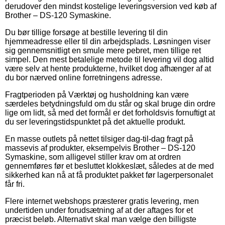
derudover den mindst kostelige leveringsversion ved køb af
Brother – DS-120 Symaskine.
Du bør tillige forsøge at bestille levering til din
hjemmeadresse eller til din arbejdsplads. Løsningen viser
sig gennemsnitligt en smule mere pebret, men tillige ret
simpel. Den mest betalelige metode til levering vil dog altid
være selv at hente produkterne, hvilket dog afhænger af at
du bor nærved online forretningens adresse.
Fragtperioden på Værktøj og husholdning kan være
særdeles betydningsfuld om du står og skal bruge din ordre
lige om lidt, så med det formål er det forholdsvis fornuftigt at
du ser leveringstidspunktet på det aktuelle produkt.
En masse outlets på nettet tilsiger dag-til-dag fragt på
massevis af produkter, eksempelvis Brother – DS-120
Symaskine, som alligevel stiller krav om at ordren
gennemføres før et besluttet klokkeslæt, således at de med
sikkerhed kan nå at få produktet pakket før lagerpersonalet
får fri.
Flere internet webshops præsterer gratis levering, men
undertiden under forudsætning af at der aftages for et
præcist beløb. Alternativt skal man vælge den billigste