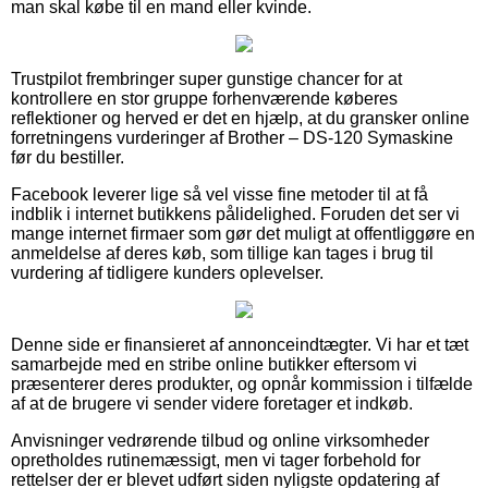
man skal købe til en mand eller kvinde.
Trustpilot frembringer super gunstige chancer for at
kontrollere en stor gruppe forhenværende køberes
reflektioner og herved er det en hjælp, at du gransker online
forretningens vurderinger af Brother – DS-120 Symaskine
før du bestiller.
Facebook leverer lige så vel visse fine metoder til at få
indblik i internet butikkens pålidelighed. Foruden det ser vi
mange internet firmaer som gør det muligt at offentliggøre en
anmeldelse af deres køb, som tillige kan tages i brug til
vurdering af tidligere kunders oplevelser.
Denne side er finansieret af annonceindtægter. Vi har et tæt
samarbejde med en stribe online butikker eftersom vi
præsenterer deres produkter, og opnår kommission i tilfælde
af at de brugere vi sender videre foretager et indkøb.
Anvisninger vedrørende tilbud og online virksomheder
opretholdes rutinemæssigt, men vi tager forbehold for
rettelser der er blevet udført siden nyligste opdatering af