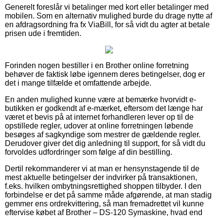
Generelt foreslår vi betalinger med kort eller betalinger med
mobilen. Som en alternativ mulighed burde du drage nytte af
en afdragsordning fra fx ViaBill, for så vidt du agter at betale
prisen ude i fremtiden.
Forinden nogen bestiller i en Brother online forretning
behøver de faktisk løbe igennem deres betingelser, dog er
det i mange tilfælde et omfattende arbejde.
En anden mulighed kunne være at bemærke hvorvidt e-
butikken er godkendt af e-mærket, eftersom det længe har
været et bevis på at internet forhandleren lever op til de
opstillede regler, udover at online forretningen løbende
besøges af sagkyndige som mestrer de gældende regler.
Derudover giver det dig anledning til support, for så vidt du
forvoldes udfordringer som følge af din bestilling.
Dertil rekommanderer vi at man er hensynstagende til de
mest aktuelle betingelser der indvirker på transaktionen,
f.eks. hvilken ombytningsrettighed shoppen tilbyder. I den
forbindelse er det på samme måde afgørende, at man stadig
gemmer ens ordrekvittering, så man fremadrettet vil kunne
eftervise købet af Brother – DS-120 Symaskine, hvad end