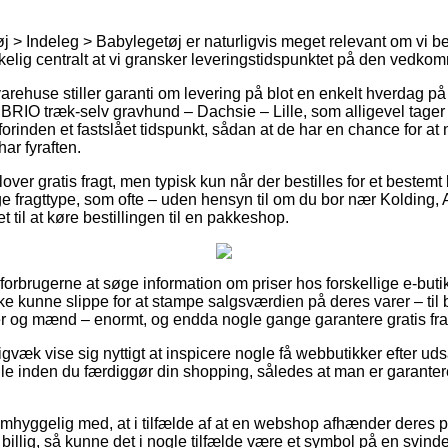
j > Indeleg > Babylegetøj er naturligvis meget relevant om vi b
rkelig centralt at vi gransker leveringstidspunktet på den vedk
varehuse stiller garanti om levering på blot en enkelt hverdag på 
RIO træk-selv gravhund – Dachsie – Lille, som alligevel tager
forinden et fastslået tidspunkt, sådan at de har en chance for at 
ar fyraften.
over gratis fragt, men typisk kun når der bestilles for et bestemt
e fragttype, som ofte – uden hensyn til om du bor nær Kolding
et til at køre bestillingen til en pakkeshop.
r forbrugerne at søge information om priser hos forskellige e-but
e kunne slippe for at stampe salgsværdien på deres varer – til 
er og mænd – enormt, og endda nogle gange garantere gratis fra
gvæk vise sig nyttigt at inspicere nogle få webbutikker efter u
le inden du færdiggør din shopping, således at man er garantere
mhyggelig med, at i tilfælde af at en webshop afhænder deres pr
 billig, så kunne det i nogle tilfælde være et symbol på en svinde