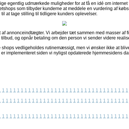
lige egentlig udmærkede muligheder for at få en idé om internet
netshops som tilbyder kunderne at meddele en vurdering af køb
l at tage stilling til tidligere kunders oplevelser.
t af annonceindtægter. Vi arbejder tæt sammen med masser af fir
 tilbud, og opnår betaling om den person vi sender videre realis
shops vedligeholdes rutinemæssigt, men vi ønsker ikke at blive s
s er implementeret siden vi nyligst opdaterede hjemmesidens da
1
1
1
1
1
1
1
1
1
1
1
1
1
1
1
1
1
1
1
1
1
1
1
1
1
1
1
1
1
1
1
1
1
1
1
1
1
1
1
1
1
1
1
1
1
1
1
1
1
1
1
1
1
1
1
1
1
1
1
1
1
1
1
1
1
1
1
1
1
1
1
1
1
1
1
1
1
1
1
1
1
1
1
1
1
1
1
1
1
1
1
1
1
1
1
1
1
1
1
1
1
1
1
1
1