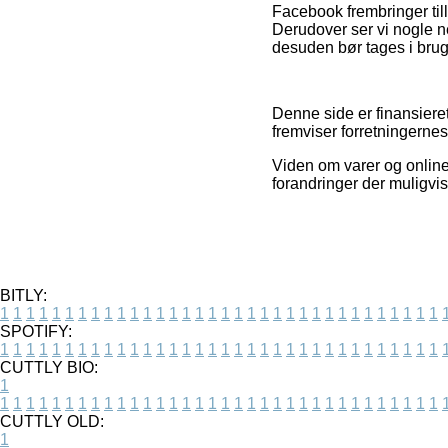
Facebook frembringer til
Derudover ser vi nogle 
desuden bør tages i brug ti
Denne side er finansiere
fremviser forretningernes
Viden om varer og online 
forandringer der muligvi
BITLY:
1
1
1
1
1
1
1
1
1
1
1
1
1
1
1
1
1
1
1
1
1
1
1
1
1
1
1
1
1
1
1
1
1
1
SPOTIFY:
1
1
1
1
1
1
1
1
1
1
1
1
1
1
1
1
1
1
1
1
1
1
1
1
1
1
1
1
1
1
1
1
1
1
CUTTLY BIO:
1
1
1
1
1
1
1
1
1
1
1
1
1
1
1
1
1
1
1
1
1
1
1
1
1
1
1
1
1
1
1
1
1
1
1
CUTTLY OLD:
1