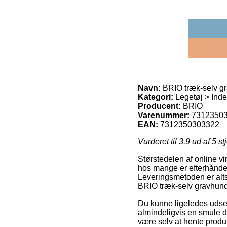
Navn:
BRIO træk-selv gr
Kategori:
Legetøj > Inde
Producent:
BRIO
Varenummer:
7312350
EAN:
7312350303322
Vurderet til
3.9
ud af 5 st
Størstedelen af online vi
hos mange er efterhånden
Leveringsmetoden er altså
BRIO træk-selv gravhund 
Du kunne ligeledes udse di
almindeligvis en smule d
være selv at hente produk