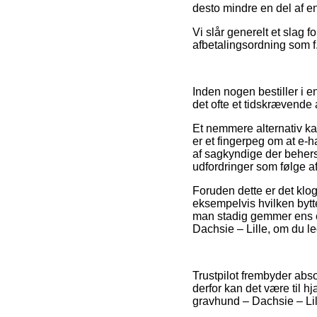
desto mindre en del af en
Vi slår generelt et slag 
afbetalingsordning som f.
Inden nogen bestiller i en
det ofte et tidskrævende 
Et nemmere alternativ ka
er et fingerpeg om at e-h
af sagkyndige der behersk
udfordringer som følge af
Foruden dette er det klog
eksempelvis hvilken bytte
man stadig gemmer ens e-
Dachsie – Lille, om du le
Trustpilot frembyder abs
derfor kan det være til 
gravhund – Dachsie – Lil