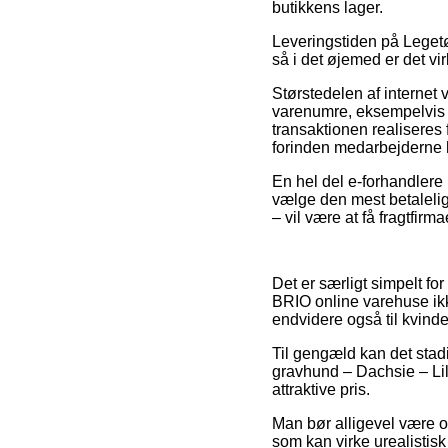
butikkens lager.
Leveringstiden på Legetø
så i det øjemed er det vi
Størstedelen af internet 
varenumre, eksempelvis B
transaktionen realiseres 
forinden medarbejderne h
En hel del e-forhandlere l
vælge den mest betalelig
– vil være at få fragtfirma
Det er særligt simpelt fo
BRIO online varehuse ikk
endvidere også til kvind
Til gengæld kan det stadi
gravhund – Dachsie – Lil
attraktive pris.
Man bør alligevel være o
som kan virke urealistisk