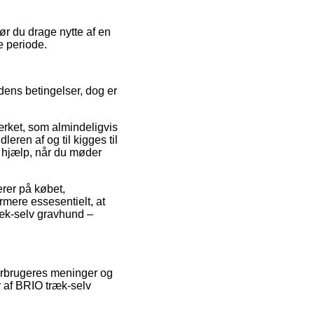
ør du drage nytte af en
e periode.
edens betingelser, dog er
ærket, som almindeligvis
eren af og til kigges til
å hjælp, når du møder
erer på købet,
rmere essesentielt, at
ræk-selv gravhund –
forbrugeres meninger og
r af BRIO træk-selv