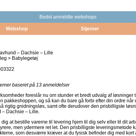
Bedst anmeldte webshops
Webshop
Stjerner
avhund – Dachsie – Lille
leg > Babylegetøj
303322
jerner baseret på
13
anmeldelser
rksomheder foreslår nu om stunder et bredt udvalg af løsninger ti
 pakkeshoppen, og så kan du bare gå forbi efter din ordre når d
 rigtig gnidningsløs, samt ofte derudover den prisbilligste løsni
– Dachsie – Lille.
g at bestille varerne til levering hjem til dig selv eller til dit 
yrere, men ydermere ret let. Den prisbilligste leveringsmetode 
terne, som desværre kræver at du fysisk befinder dig med kort a