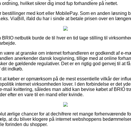
 ordning, hvilket sikrer dig imod fup forhandlere på nettet.
for bestillinger med kort eller MobilePay. Som en anden løsning b
eks. ViaBill, ifald du har i sinde at betale prisen over en længer
 BRIO netbutik burde de til hver en tid tage stilling til virksomh
arbejde.
n være at granske om internet forhandleren er godkendt af e-m
andlen anerkender dansk lovgivning, tillige med at online forhandl
er de gældende regulativer. Det er en rigtig god genvej til at f
 dit indkøb.
t at køber er opmærksom på de mest essentielle vilkår der influ
politik internet virksomheden lover. I den forbindelse er det yde
mail kvittering, således man altid kan bevise købet af BRIO t
der efter en vare til en mand eller kvinde.
olut ærlige chancer for at dechifrere ret mange forhenværende 
hjælp, at du bliver klogere på internet webshoppens bedømmelse
le forinden du shopper.