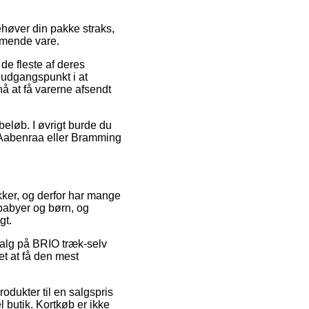
ehøver din pakke straks,
ommende vare.
de fleste af deres
 udgangspunkt i at
nå at få varerne afsendt
 beløb. I øvrigt burde du
, Aabenraa eller Bramming
ikker, og derfor har mange
babyer og børn, og
gt.
dsalg på BRIO træk-selv
t at få den mest
odukter til en salgspris
l butik. Kortkøb er ikke