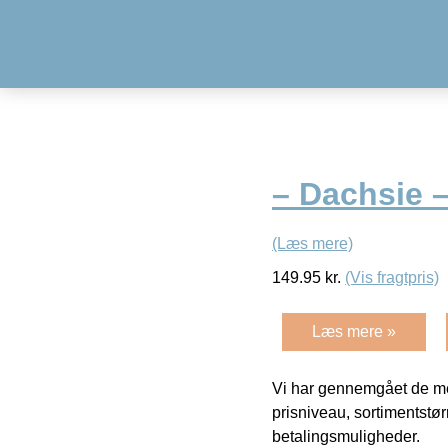
– Dachsie –
(Læs mere)
149.95
kr.
(Vis fragtpris)
Læs mere »
Vi har gennemgået de mes
prisniveau, sortimentstø
betalingsmuligheder.