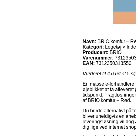
Navn:
BRIO komfur – R
Kategori:
Legetøj > Ind
Producent:
BRIO
Varenummer:
7312350
EAN:
7312350313550
Vurderet til
4.6
ud af 5 st
En masse e-forhandlere ti
øjeblikket at få aflevere
tidspunkt. Fragtløsninge
af BRIO komfur – Rød.
Du burde alternativt påtæ
bliver uheldigvis en anel
leveringsløsning vil dog
dig lige ved internet sho