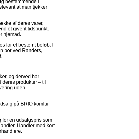
tig bestemmende i
relevant at man tjekker
ække af deres varer,
nd et givent tidspunkt,
er hjemad.
es for et bestemt beløb. I
an bor ved Randers,
d.
kker, og derved har
 deres produkter – til
evering uden
r udsalg på BRIO komfur –
lg for en udsalgspris som
rhandler. Handler med kort
orhandlere.