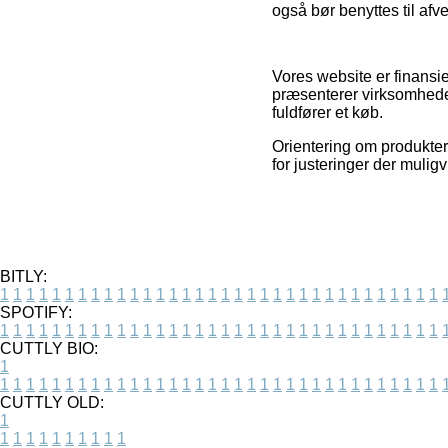
også bør benyttes til afv
Vores website er finansie
præsenterer virksomheder
fuldfører et køb.
Orientering om produkter
for justeringer der mulig
BITLY:
1
1
1
1
1
1
1
1
1
1
1
1
1
1
1
1
1
1
1
1
1
1
1
1
1
1
1
1
1
1
1
1
1
1
SPOTIFY:
1
1
1
1
1
1
1
1
1
1
1
1
1
1
1
1
1
1
1
1
1
1
1
1
1
1
1
1
1
1
1
1
1
1
CUTTLY BIO:
1
1
1
1
1
1
1
1
1
1
1
1
1
1
1
1
1
1
1
1
1
1
1
1
1
1
1
1
1
1
1
1
1
1
1
CUTTLY OLD:
1
1
1
1
1
1
1
1
1
1
1