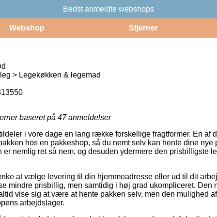
Bedst anmeldte webshops
Webshop
Stjerner
ød
eleg > Legekøkken & legemad
313550
jerner baseret på
47
anmeldelser
ldeler i vore dage en lang række forskellige fragtformer. En af 
t pakken hos en pakkeshop, så du nemt selv kan hente dine nye pr
n er nemlig ret så nem, og desuden ydermere den prisbilligste 
nke at vælge levering til din hjemmeadresse eller ud til dit arb
se mindre prisbillig, men samtidig i høj grad ukompliceret. Den 
 altid vise sig at være at hente pakken selv, men den mulighed a
ppens arbejdslager.