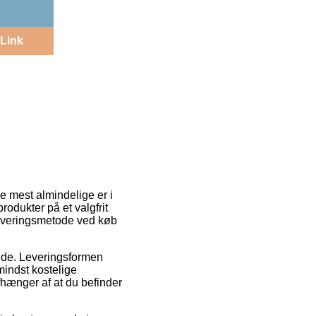
Link
de mest almindelige er i
odukter på et valgfrit
leveringsmetode ved køb
ejde. Leveringsformen
mindst kostelige
fhænger af at du befinder