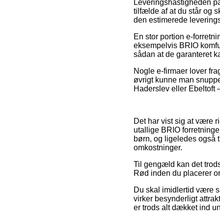
Leveringshastigheden på
tilfælde af at du står og 
den estimerede leverings
En stor portion e-forretn
eksempelvis BRIO komfur 
sådan at de garanteret k
Nogle e-firmaer lover fra
øvrigt kunne man snuppe
Haderslev eller Ebeltoft –
Det har vist sig at være r
utallige BRIO forretninge
børn, og ligeledes også 
omkostninger.
Til gengæld kan det trods
Rød inden du placerer ordr
Du skal imidlertid være s
virker besynderligt attra
er trods alt dækket ind u