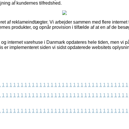
ejning af kundernes tilfredshed.
ret af reklameindtægter. Vi arbejder sammen med flere internet 
nes produkter, og opnår provision i tilfælde af at en af de bes
 og internet varehuse i Danmark opdateres hele tiden, men vi p
vis er implementeret siden vi sidst opdaterede websitets oplysni
1
1
1
1
1
1
1
1
1
1
1
1
1
1
1
1
1
1
1
1
1
1
1
1
1
1
1
1
1
1
1
1
1
1
1
1
1
1
1
1
1
1
1
1
1
1
1
1
1
1
1
1
1
1
1
1
1
1
1
1
1
1
1
1
1
1
1
1
1
1
1
1
1
1
1
1
1
1
1
1
1
1
1
1
1
1
1
1
1
1
1
1
1
1
1
1
1
1
1
1
1
1
1
1
1