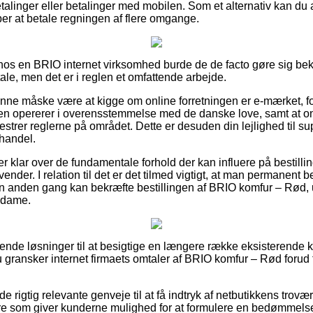
betalinger eller betalinger med mobilen. Som et alternativ kan 
ræber at betale regningen af flere omgange.
r hos en BRIO internet virksomhed burde de de facto gøre sig be
le, men det er i reglen et omfattende arbejde.
nne måske være at kigge om online forretningen er e-mærket, for
kken opererer i overensstemmelse med de danske love, samt at o
mestrer reglerne på området. Dette er desuden din lejlighed til su
handel.
 er klar over de fundamentale forhold der kan influere på bestill
vender. I relation til det er det tilmed vigtigt, at man permanent 
en anden gang kan bekræfte bestillingen af BRIO komfur – Rød,
r dame.
ltalende løsninger til at besigtige en længere række eksisterend
u gransker internet firmaets omtaler af BRIO komfur – Rød forud f
e rigtig relevante genveje til at få indtryk af netbutikkens trovær
re som giver kunderne mulighed for at formulere en bedømmelse