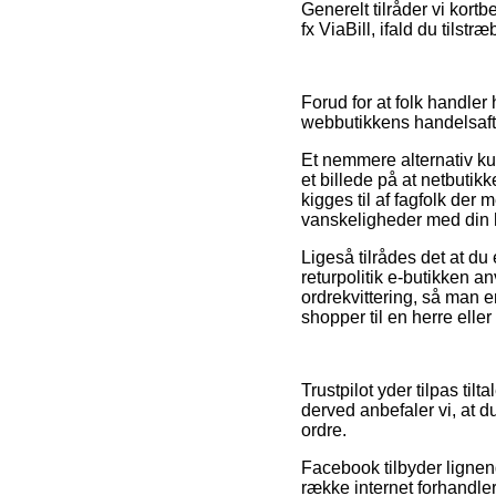
Generelt tilråder vi kort
fx ViaBill, ifald du tilst
Forud for at folk handle
webbutikkens handelsafta
Et nemmere alternativ ku
et billede på at netbuti
kigges til af fagfolk der 
vanskeligheder med din 
Ligeså tilrådes det at du
returpolitik e-butikken an
ordrekvittering, så man 
shopper til en herre elle
Trustpilot yder tilpas ti
derved anbefaler vi, at d
ordre.
Facebook tilbyder lignend
række internet forhandle