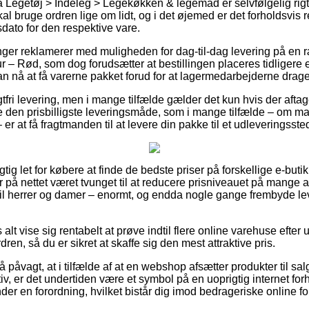
 Legetøj > Indeleg > Legekøkken & legemad er selvfølgelig rig
skal bruge ordren lige om lidt, og i det øjemed er det forholdsvis 
dato for den respektive vare.
inger reklamerer med muligheden for dag-til-dag levering på en r
– Rød, som dog forudsætter at bestillingen placeres tidligere e
an nå at få varerne pakket forud for at lagermedarbejderne drag
gtfri levering, men i mange tilfælde gælder det kun hvis der aftag
 den prisbilligste leveringsmåde, som i mange tilfælde – om m
 er at få fragtmanden til at levere din pakke til et udleveringsste
igtig let for købere at finde de bedste priser på forskellige e-buti
r på nettet været tvunget til at reducere prisniveauet på mange af
til herrer og damer – enormt, og endda nogle gange frembyde l
 alt vise sig rentabelt at prøve indtil flere online varehuse efte
en, så du er sikret at skaffe sig den mest attraktive pris.
å påvagt, at i tilfælde af at en webshop afsætter produkter til sa
ktiv, er det undertiden være et symbol på en uoprigtig internet fo
nder en forordning, hvilket bistår dig imod bedrageriske online f