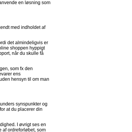
du anvende en løsning som
kendt med indholdet af
di det almindeligvis er
nline shoppen hyppigt
pport, når du skulle få
ingen, som fx den
bevarer ens
 uden hensyn til om man
e kunders synspunkter og
or at du placerer din
dighed. I øvrigt ses en
 af ordreforløbet, som