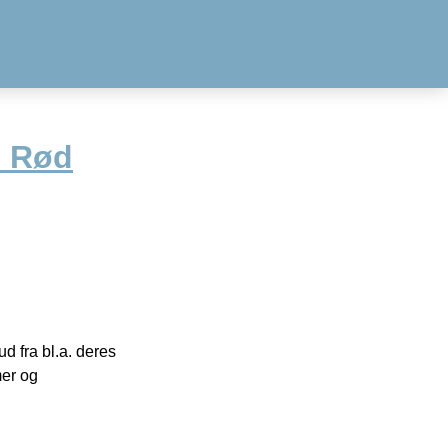
– Rød
 fra bl.a. deres
mer og