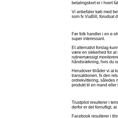
betalingskort er i hvert 
Vi anbefaler køb med beta
som fx ViaBill, forudsat 
Før folk handler i en e-s
super interessant.
Et alternativt forslag ku
være en sikkerhed for at
rutinemæssigt monitoreres
håndsrækning, hvis du o
Herudover tilråder vi at
transaktionen, fx den retu
ordrekvittering, således
produkt til en mand eller
Trustpilot resulterer i t
derfor er det fornuftigt,
Facebook resulterer i ti