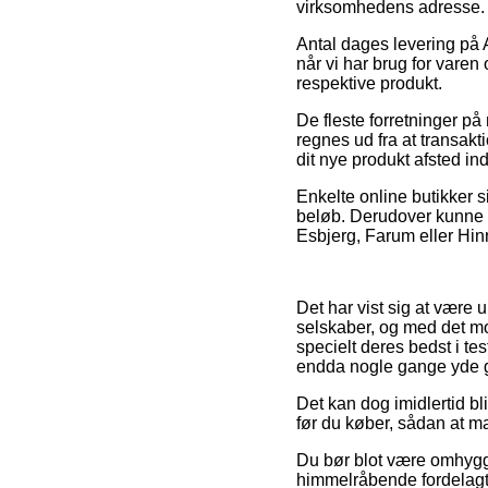
virksomhedens adresse.
Antal dages levering på
når vi har brug for varen
respektive produkt.
De fleste forretninger på
regnes ud fra at transakt
dit nye produkt afsted in
Enkelte online butikker s
beløb. Derudover kunne 
Esbjerg, Farum eller Hinne
Det har vist sig at være u
selskaber, og med det mot
specielt deres bedst i te
endda nogle gange yde gr
Det kan dog imidlertid bl
før du køber, sådan at man
Du bør blot være omhygge
himmelråbende fordelagti