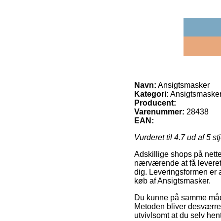
Navn:
Ansigtsmasker
Kategori:
Ansigtsmasker
Producent:
Varenummer:
28438
EAN:
Vurderet til
4.7
ud af 5 st
Adskillige shops på nette
nærværende at få leveret
dig. Leveringsformen er 
køb af Ansigtsmasker.
Du kunne på samme måde f
Metoden bliver desværre
utvivlsomt at du selv hen