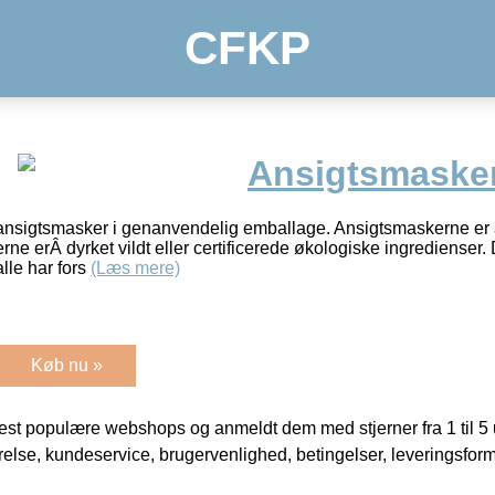
CFKP
Ansigtsmaske
ansigtsmasker i genanvendelig emballage. Ansigtsmaskerne er a
rne erÂ dyrket vildt eller certificerede økologiske ingredienser
alle har fors
(Læs mere)
Køb nu »
t populære webshops og anmeldt dem med stjerner fra 1 til 5 ud
rrelse, kundeservice, brugervenlighed, betingelser, leveringsfor