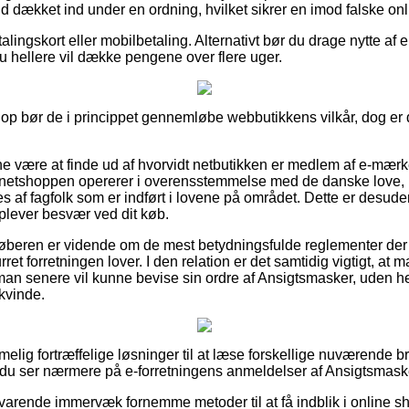
fald dækket ind under en ordning, hvilket sikrer en imod falske on
lingskort eller mobilbetaling. Alternativt bør du drage nytte af 
du hellere vil dække pengene over flere uger.
hop bør de i princippet gennemløbe webbutikkens vilkår, dog er 
nne være at finde ud af hvorvidt netbutikken er medlem af e-mær
 netshoppen opererer i overensstemmelse med de danske love, u
 af fagfolk som er indført i lovene på området. Dette er desuden
plever besvær ved dit køb.
 køberen er vidende om de mest betydningsfulde reglementer der
rret forretningen lover. I den relation er det samtidig vigtigt, at
 man senere vil kunne bevise sin ordre af Ansigtsmasker, uden h
 kvinde.
emmelig fortræffelige løsninger til at læse forskellige nuværende
 at du ser nærmere på e-forretningens anmeldelser af Ansigtsmaske
lsvarende immervæk fornemme metoder til at få indblik i online