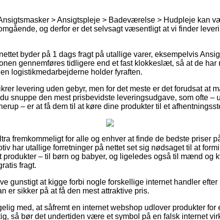
 Ansigtsmasker > Ansigtspleje > Badeværelse > Hudpleje kan v
 omgående, og derfor er det selvsagt væsentligt at vi finder lever
 nettet byder på 1 dags fragt på utallige varer, eksempelvis Ansi
ionen gennemføres tidligere end et fast klokkeslæt, så at de har 
den logistikmedarbejderne holder fyraften.
ikrer levering uden gebyr, men for det meste er det forudsat at ma
du snuppe den mest prisbevidste leveringsudgave, som ofte – 
rup – er at få dem til at køre dine produkter til et afhentningsst
ltra fremkommeligt for alle og enhver at finde de bedste priser på
iv har utallige forretninger på nettet set sig nødsaget til at for
st produkter – til børn og babyer, og ligeledes også til mænd og k
atis fragt.
ive gunstigt at kigge forbi nogle forskellige internet handler eft
 er sikker på at få den mest attraktive pris.
lig med, at såfremt en internet webshop udlover produkter for e
g, så bør det undertiden være et symbol på en falsk internet 