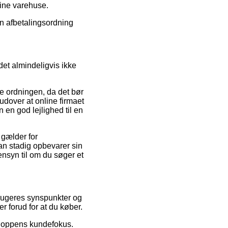
line varehuse.
en afbetalingsordning
det almindeligvis ikke
ke ordningen, da det bør
dover at online firmaet
 en god lejlighed til en
 gælder for
 man stadig opbevarer sin
ensyn til om du søger et
 brugeres synspunkter og
r forud for at du køber.
 shoppens kundefokus.