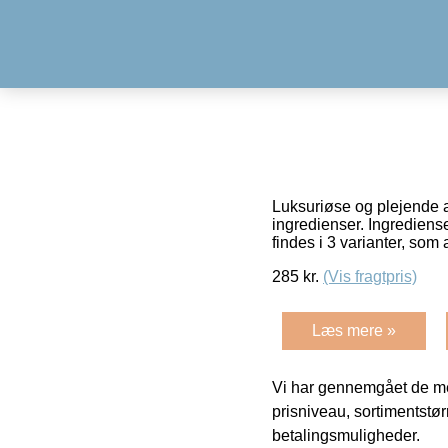
Luksuriøse og plejende 
ingredienser. Ingrediense
findes i 3 varianter, som 
285
kr.
(Vis fragtpris)
Læs mere »
Vi har gennemgået de mes
prisniveau, sortimentstø
betalingsmuligheder.