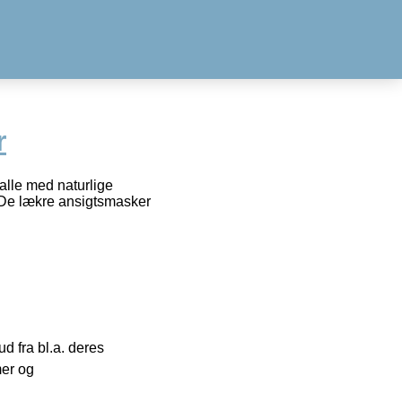
r
lle med naturlige
. De lækre ansigtsmasker
 fra bl.a. deres
mer og