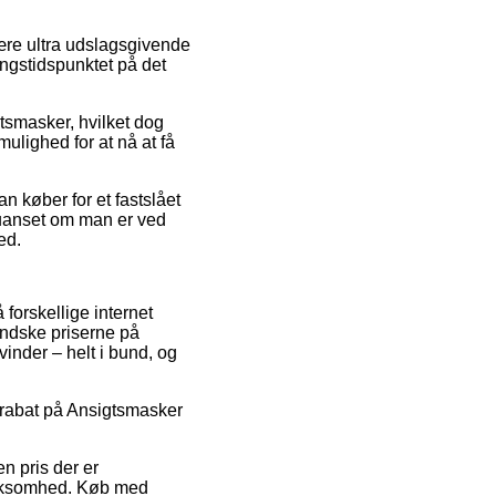
ære ultra udslagsgivende
ingstidspunktet på det
gtsmasker, hvilket dog
mulighed for at nå at få
n køber for et fastslået
uanset om man er ved
ed.
 forskellige internet
mindske priserne på
vinder – helt i bund, og
er rabat på Ansigtsmasker
n pris der er
virksomhed. Køb med