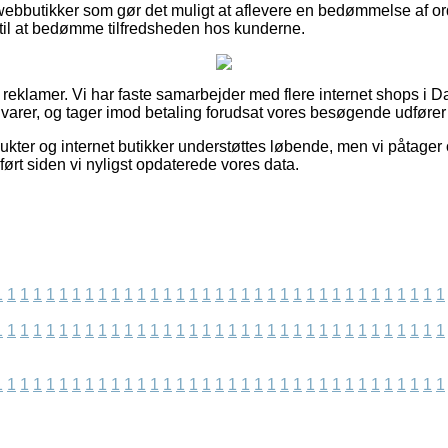
webbutikker som gør det muligt at aflevere en bedømmelse af or
il at bedømme tilfredsheden hos kunderne.
f reklamer. Vi har faste samarbejder med flere internet shops i 
varer, og tager imod betaling forudsat vores besøgende udfører
kter og internet butikker understøttes løbende, men vi påtager 
ført siden vi nyligst opdaterede vores data.
1
1
1
1
1
1
1
1
1
1
1
1
1
1
1
1
1
1
1
1
1
1
1
1
1
1
1
1
1
1
1
1
1
1
1
1
1
1
1
1
1
1
1
1
1
1
1
1
1
1
1
1
1
1
1
1
1
1
1
1
1
1
1
1
1
1
1
1
1
1
1
1
1
1
1
1
1
1
1
1
1
1
1
1
1
1
1
1
1
1
1
1
1
1
1
1
1
1
1
1
1
1
1
1
1