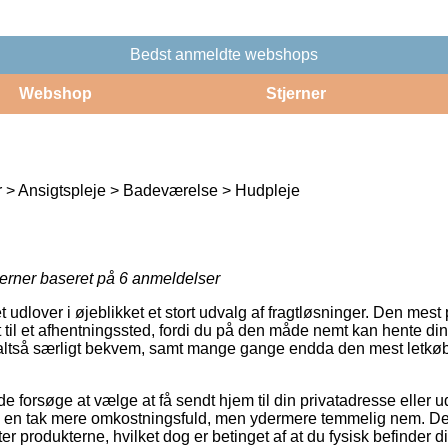
Bedst anmeldte webshops
Webshop
Stjerner
 > Ansigtspleje > Badeværelse > Hudpleje
jerner baseret på
6
anmeldelser
t udlover i øjeblikket et stort udvalg af fragtløsninger. Den mest
 til et afhentningssted, fordi du på den måde nemt kan hente din
altså særligt bekvem, samt mange gange endda den mest letkøbt
orsøge at vælge at få sendt hjem til din privatadresse eller ud 
 en tak mere omkostningsfuld, men ydermere temmelig nem. Den b
ter produkterne, hvilket dog er betinget af at du fysisk befinder 