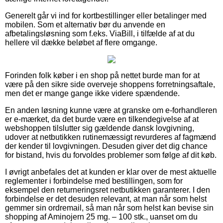
Generelt går vi ind for kortbestillinger eller betalinger med
mobilen. Som et alternativ bør du anvende en
afbetalingsløsning som f.eks. ViaBill, i tilfælde af at du
hellere vil dække beløbet af flere omgange.
Forinden folk køber i en shop på nettet burde man for at
være på den sikre side overveje shoppens forretningsaftale,
men det er mange gange ikke videre spændende.
En anden løsning kunne være at granske om e-forhandleren
er e-mærket, da det burde være en tilkendegivelse af at
webshoppen tilslutter sig gældende dansk lovgivning,
udover at netbutikken rutinemæssigt revurderes af fagmænd
der kender til lovgivningen. Desuden giver det dig chance
for bistand, hvis du forvoldes problemer som følge af dit køb.
I øvrigt anbefales det at kunden er klar over de mest aktuelle
reglementer i forbindelse med bestillingen, som for
eksempel den returneringsret netbutikken garanterer. I den
forbindelse er det desuden relevant, at man når som helst
gemmer sin ordremail, så man når som helst kan bevise sin
shopping af Aminojern 25 mg. – 100 stk., uanset om du