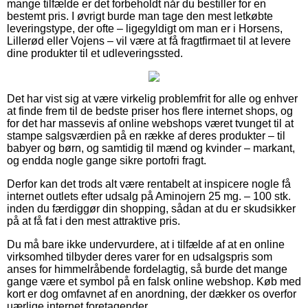
mange tilfælde er det forbeholdt når du bestiller for en
bestemt pris. I øvrigt burde man tage den mest letkøbte
leveringstype, der ofte – ligegyldigt om man er i Horsens,
Lillerød eller Vojens – vil være at få fragtfirmaet til at levere
dine produkter til et udleveringssted.
Det har vist sig at være virkelig problemfrit for alle og enhver
at finde frem til de bedste priser hos flere internet shops, og
for det har massevis af online webshops været tvunget til at
stampe salgsværdien på en række af deres produkter – til
babyer og børn, og samtidig til mænd og kvinder – markant,
og endda nogle gange sikre portofri fragt.
Derfor kan det trods alt være rentabelt at inspicere nogle få
internet outlets efter udsalg på Aminojern 25 mg. – 100 stk.
inden du færdiggør din shopping, sådan at du er skudsikker
på at få fat i den mest attraktive pris.
Du må bare ikke undervurdere, at i tilfælde af at en online
virksomhed tilbyder deres varer for en udsalgspris som
anses for himmelråbende fordelagtig, så burde det mange
gange være et symbol på en falsk online webshop. Køb med
kort er dog omfavnet af en anordning, der dækker os overfor
uærlige internet foretagender.