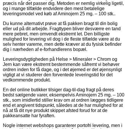
præcis når det passer dig. Metoden er nemlig virkelig ligetil,
og i mange tilfælde endvidere den mest betalelige
leveringsmodel ved køb af Aminojern 25 mg. – 100 stk..
Du kunne alternativt prøve at få pakken bragt til din bolig
eller ud på dit arbejde. Fragttypen bliver desværre en tand
mere pebret, men omvendt ekstremt let. Den billigste
mulighed for levering vil dog i de fleste tilfælde være at du
selv henter varerne, men dette kræver at du fysisk befinder
dig i nærheden af e-forhandlerens bopæl.
Leveringsdygtigheden på Helse > Mineraler > Chrom og
Jern kan være ekstremt bestemmende såfremt vi behøver
ordren inden for få dage, og i det øjemed er det øjensynligt
vigtigt at vi studerer den forventede leveringstid for det
vedkommende produkt.
En del online butikker tilsiger dag-til-dag fragt på deres
bedst sælgende varer, eksempelvis Aminojern 25 mg. – 100
stk., som imidlertid stiller krav om at ordren lægges tidligere
end et angivent tidspunkt, således at de har mulighed for at
nå at få dit nye produkt skippet afsted forud for at de
pakkeansatte har fyraften.
Nogle internet webshops garanterer portofri levering, men i