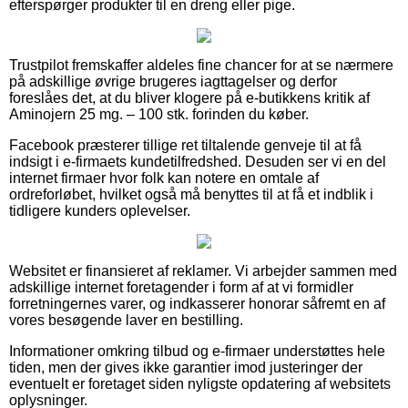
efterspørger produkter til en dreng eller pige.
Trustpilot fremskaffer aldeles fine chancer for at se nærmere
på adskillige øvrige brugeres iagttagelser og derfor
foreslåes det, at du bliver klogere på e-butikkens kritik af
Aminojern 25 mg. – 100 stk. forinden du køber.
Facebook præsterer tillige ret tiltalende genveje til at få
indsigt i e-firmaets kundetilfredshed. Desuden ser vi en del
internet firmaer hvor folk kan notere en omtale af
ordreforløbet, hvilket også må benyttes til at få et indblik i
tidligere kunders oplevelser.
Websitet er finansieret af reklamer. Vi arbejder sammen med
adskillige internet foretagender i form af at vi formidler
forretningernes varer, og indkasserer honorar såfremt en af
vores besøgende laver en bestilling.
Informationer omkring tilbud og e-firmaer understøttes hele
tiden, men der gives ikke garantier imod justeringer der
eventuelt er foretaget siden nyligste opdatering af websitets
oplysninger.