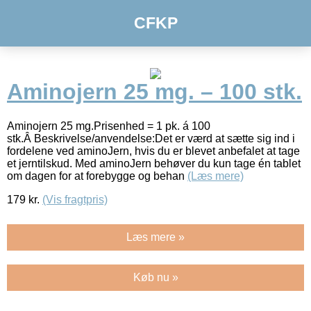
CFKP
Aminojern 25 mg. – 100 stk.
Aminojern 25 mg.Prisenhed = 1 pk. á 100
stk.Â Beskrivelse/anvendelse:Det er værd at sætte sig ind i
fordelene ved aminoJern, hvis du er blevet anbefalet at tage
et jerntilskud. Med aminoJern behøver du kun tage én tablet
om dagen for at forebygge og behan
(Læs mere)
179
kr.
(Vis fragtpris)
Læs mere »
Køb nu »