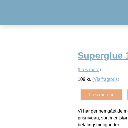
Superglue 
(Læs mere)
109
kr.
(Vis fragtpris)
Læs mere »
Vi har gennemgået de mes
prisniveau, sortimentstø
betalingsmuligheder.