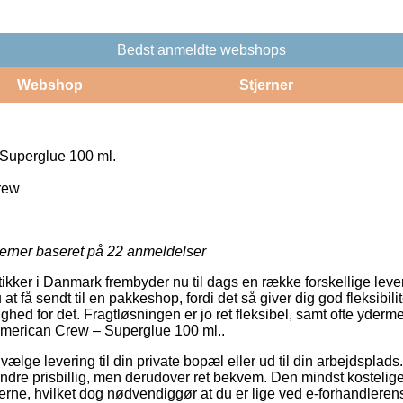
Bedst anmeldte webshops
Webshop
Stjerner
Superglue 100 ml.
rew
jerner baseret på
22
anmeldelser
ker i Danmark frembyder nu til dags en række forskellige leve
at få sendt til en pakkeshop, fordi det så giver dig god fleksibilit
ighed for det. Fragtløsningen er jo ret fleksibel, samt ofte yder
 American Crew – Superglue 100 ml..
lge levering til din private bopæl eller ud til din arbejdsplads
dre prisbillig, men derudover ret bekvem. Den mindst kostelig
erne, hvilket dog nødvendiggør at du er lige ved e-forhandlerens