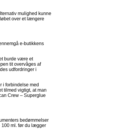
alternativ mulighed kunne
eløbet over et længere
 gennemgå e-butikkens
et burde være et
pen tit overvåges af
ldes udfordringer i
r i forbindelse med
et tilmed vigtigt, at man
erican Crew – Superglue
konsumenters bedømmelser
 100 ml. før du lægger