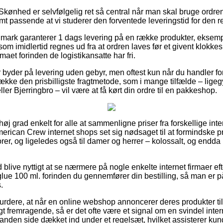
Skønhed er selvfølgelig ret så central når man skal bruge ordr
mt passende at vi studerer den forventede leveringstid for den r
nmark garanterer 1 dags levering på en række produkter, eksem
m imidlertid regnes ud fra at ordren laves før et givent klokke
irmaet forinden de logistikansatte har fri.
ker byder på levering uden gebyr, men oftest kun når du handler fo
ække den prisbilligste fragtmetode, som i mange tilfælde – lige
ler Bjerringbro – vil være at få kørt din ordre til en pakkeshop.
 høj grad enkelt for alle at sammenligne priser fra forskellige int
merican Crew internet shops set sig nødsaget til at formindske p
iorer, og ligeledes også til damer og herrer – kolossalt, og endda
id blive nyttigt at se nærmere på nogle enkelte internet firmaer ef
e 100 ml. forinden du gennemfører din bestilling, så man er p
.
urdere, at når en online webshop annoncerer deres produkter til
 fremragende, så er det ofte være et signal om en svindel intern
 anden side dækket ind under et regelsæt, hvilket assisterer ku