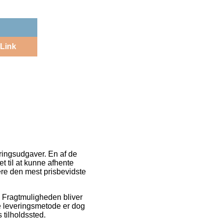
Link
ringsudgaver. En af de
et til at kunne afhente
mere den mest prisbevidste
. Fragtmuligheden bliver
e leveringsmetode er dog
 tilholdssted.