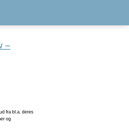
w –
 fra bl.a. deres
mer og