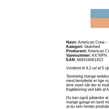
Navn:
American Crew – 
Kategori:
Skønhed
Producent:
American C
Varenummer:
AX76PN
EAN:
669316061923
Vurderet til
4.2
ud af 5 st
Temmelig mange webbutik
mest benyttede er lige nu 
dine varer når der er mul
fragtløsning ved køb af
Du kan også påtænke at væ
mange gange en tand min
at du selv henter produkt