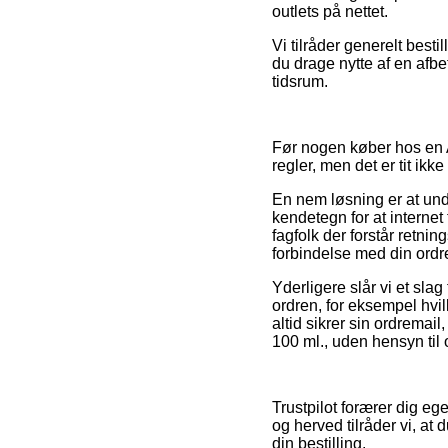
outlets på nettet.
Vi tilråder generelt best
du drage nytte af en afbe
tidsrum.
Før nogen køber hos en 
regler, men det er tit ik
En nem løsning er at und
kendetegn for at interne
fagfolk der forstår retnin
forbindelse med din ordr
Yderligere slår vi et sl
ordren, for eksempel hvilk
altid sikrer sin ordremai
100 ml., uden hensyn til o
Trustpilot forærer dig e
og herved tilråder vi, a
din bestilling.