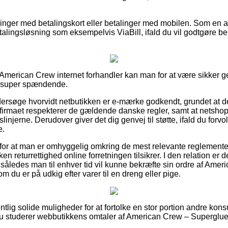
illinger med betalingskort eller betalinger med mobilen. Som en 
talingsløsning som eksempelvis ViaBill, ifald du vil godtgøre b
American Crew internet forhandler kan man for at være sikker
ke super spændende.
ersøge hvorvidt netbutikken er e-mærke godkendt, grundet at d
t firmaet respekterer de gældende danske regler, samt at netshop
gslinjerne. Derudover giver det dig genvej til støtte, ifald du forvo
e.
ag for at man er omhyggelig omkring de mest relevante reglemente
en returrettighed online forretningen tilsikrer. I den relation er d
l, således man til enhver tid vil kunne bekræfte sin ordre af Am
m du er på udkig efter varer til en dreng eller pige.
gentlig solide muligheder for at fortolke en stor portion andre 
t du studerer webbutikkens omtaler af American Crew – Superglue