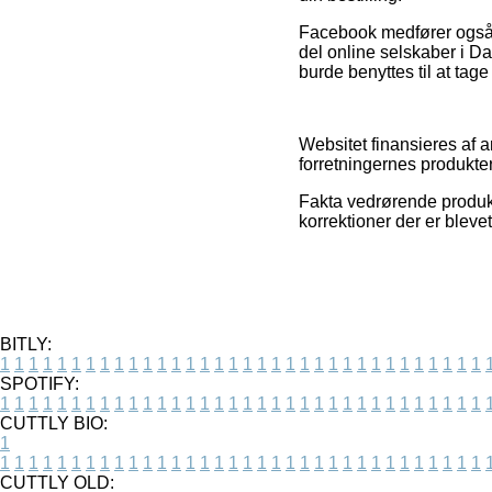
Facebook medfører også ev
del online selskaber i Da
burde benyttes til at tage 
Websitet finansieres af 
forretningernes produkte
Fakta vedrørende produkte
korrektioner der er bleve
BITLY:
1
1
1
1
1
1
1
1
1
1
1
1
1
1
1
1
1
1
1
1
1
1
1
1
1
1
1
1
1
1
1
1
1
1
SPOTIFY:
1
1
1
1
1
1
1
1
1
1
1
1
1
1
1
1
1
1
1
1
1
1
1
1
1
1
1
1
1
1
1
1
1
1
CUTTLY BIO:
1
1
1
1
1
1
1
1
1
1
1
1
1
1
1
1
1
1
1
1
1
1
1
1
1
1
1
1
1
1
1
1
1
1
1
CUTTLY OLD: