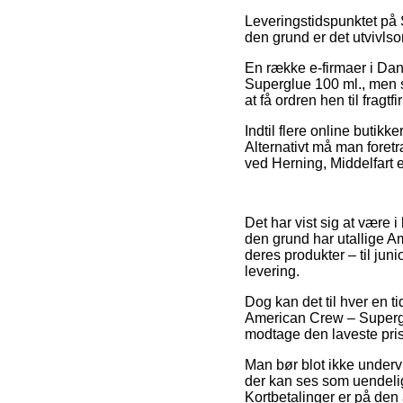
Leveringstidspunktet på 
den grund er det utvivlso
En række e-firmaer i Da
Superglue 100 ml., men so
at få ordren hen til fragtf
Indtil flere online butik
Alternativt må man foretr
ved Herning, Middelfart el
Det har vist sig at være i
den grund har utallige A
deres produkter – til jun
levering.
Dog kan det til hver en t
American Crew – Superglu
modtage den laveste pris
Man bør blot ikke underv
der kan ses som uendeligt
Kortbetalinger er på den