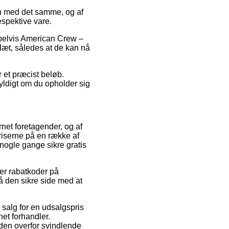
en med det samme, og af
espektive vare.
pelvis American Crew –
slæt, således at de kan nå
r et præcist beløb.
gyldigt om du opholder sig
ernet foretagender, og af
riserne på en række af
 nogle gange sikre gratis
ter rabatkoder på
å den sikre side med at
 salg for en udsalgspris
et forhandler.
nden overfor svindlende