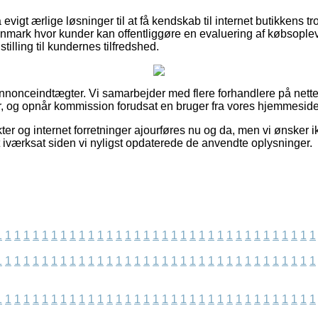
igt ærlige løsninger til at få kendskab til internet butikkens t
nmark hvor kunder kan offentliggøre en evaluering af købsoplevel
stilling til kundernes tilfredshed.
annonceindtægter. Vi samarbejder med flere forhandlere på nettet
r, og opnår kommission forudsat en bruger fra vores hjemmeside 
r og internet forretninger ajourføres nu og da, men vi ønsker ik
t iværksat siden vi nyligst opdaterede de anvendte oplysninger.
1
1
1
1
1
1
1
1
1
1
1
1
1
1
1
1
1
1
1
1
1
1
1
1
1
1
1
1
1
1
1
1
1
1
1
1
1
1
1
1
1
1
1
1
1
1
1
1
1
1
1
1
1
1
1
1
1
1
1
1
1
1
1
1
1
1
1
1
1
1
1
1
1
1
1
1
1
1
1
1
1
1
1
1
1
1
1
1
1
1
1
1
1
1
1
1
1
1
1
1
1
1
1
1
1