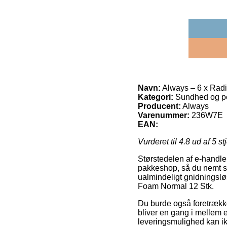
Navn:
Always – 6 x Rad
Kategori:
Sundhed og pe
Producent:
Always
Varenummer:
236W7E
EAN:
Vurderet til
4.8
ud af 5 st
Størstedelen af e-handler
pakkeshop, så du nemt se
ualmindeligt gnidningslø
Foam Normal 12 Stk.
Du burde også foretrække 
bliver en gang i mellem e
leveringsmulighed kan ik