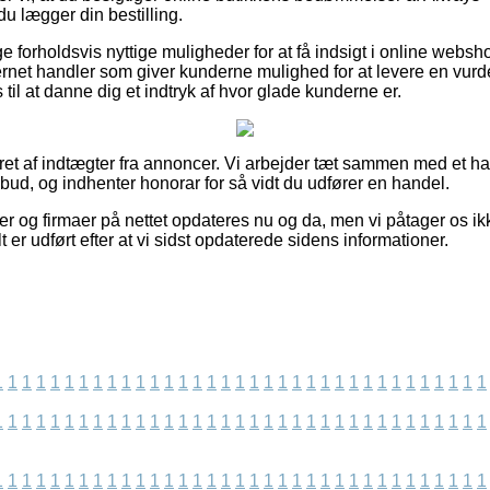
u lægger din bestilling.
e forholdsvis nyttige muligheder for at få indsigt i online webs
ternet handler som giver kunderne mulighed for at levere en vurde
il at danne dig et indtryk af hvor glade kunderne er.
ret af indtægter fra annoncer. Vi arbejder tæt sammen med et hav
ilbud, og indhenter honorar for så vidt du udfører en handel.
 og firmaer på nettet opdateres nu og da, men vi påtager os ikk
t er udført efter at vi sidst opdaterede sidens informationer.
1
1
1
1
1
1
1
1
1
1
1
1
1
1
1
1
1
1
1
1
1
1
1
1
1
1
1
1
1
1
1
1
1
1
1
1
1
1
1
1
1
1
1
1
1
1
1
1
1
1
1
1
1
1
1
1
1
1
1
1
1
1
1
1
1
1
1
1
1
1
1
1
1
1
1
1
1
1
1
1
1
1
1
1
1
1
1
1
1
1
1
1
1
1
1
1
1
1
1
1
1
1
1
1
1