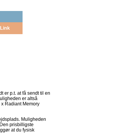
Link
r p.t. at få sendt til en
uligheden er altså
 6 x Radiant Memory
rbejdsplads. Muligheden
Den prisbilligste
gør at du fysisk