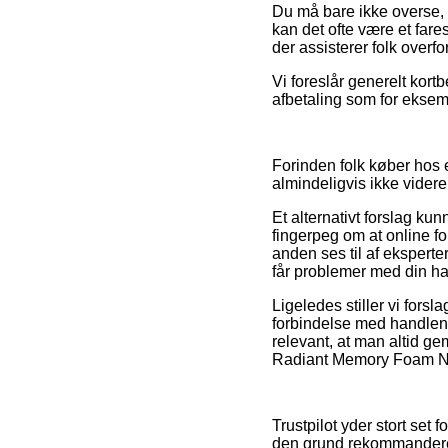
Du må bare ikke overse, a
kan det ofte være et fare
der assisterer folk overf
Vi foreslår generelt kort
afbetaling som for eksemp
Forinden folk køber hos 
almindeligvis ikke videre
Et alternativt forslag k
fingerpeg om at online fo
anden ses til af eksperte
får problemer med din ha
Ligeledes stiller vi for
forbindelse med handlen,
relevant, at man altid ge
Radiant Memory Foam Nor
Trustpilot yder stort set
den grund rekommanderer