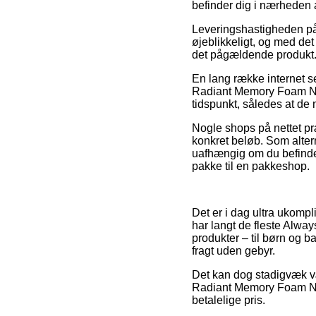
befinder dig i nærheden
Leveringshastigheden på
øjeblikkeligt, og med det
det pågældende produkt
En lang række internet s
Radiant Memory Foam Norm
tidspunkt, således at de
Nogle shops på nettet præ
konkret beløb. Som altern
uafhængig om du befinder 
pakke til en pakkeshop.
Det er i dag ultra ukompli
har langt de fleste Alwa
produkter – til børn og 
fragt uden gebyr.
Det kan dog stadigvæk væ
Radiant Memory Foam Norm
betalelige pris.