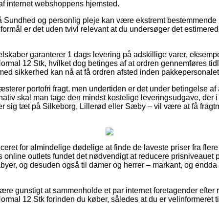
 af internet webshoppens hjemsted.
 Sundhed og personlig pleje kan være ekstremt bestemmende n
 formål er det uden tvivl relevant at du undersøger det estimere
.
elskaber garanterer 1 dags levering på adskillige varer, eksemp
al 12 Stk, hvilket dog betinges af at ordren gennemføres tidl
 med sikkerhed kan nå at få ordren afsted inden pakkepersonalet
sterer portofri fragt, men undertiden er det under betingelse af 
ativ skal man tage den mindst kostelige leveringsudgave, der i d
sig tæt på Silkeborg, Lillerød eller Sæby – vil være at få fragtm
ceret for almindelige dødelige at finde de laveste priser fra fler
ys online outlets fundet det nødvendigt at reducere prisniveauet
babyer, og desuden også til damer og herrer – markant, og endd
re gunstigt at sammenholde et par internet foretagender efter 
al 12 Stk forinden du køber, således at du er velinformeret til