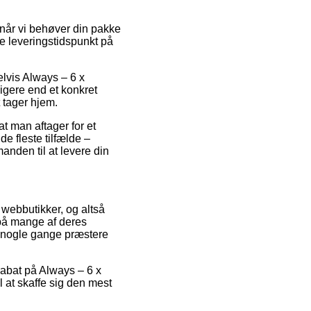
år vi behøver din pakke
de leveringstidspunkt på
elvis Always – 6 x
igere end et konkret
 tager hjem.
at man aftager for et
e fleste tilfælde –
anden til at levere din
e webbutikker, og altså
 på mange af deres
a nogle gange præstere
rabat på Always – 6 x
 at skaffe sig den mest