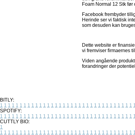
Foam Normal 12 Stk før d
Facebook frembyder tillig
Herinde ser vi faktisk in
som desuden kan bruges t
Dette website er finansie
vi fremviser firmaernes t
Viden angående produkter
forandringer der potentiel
BITLY:
1
1
1
1
1
1
1
1
1
1
1
1
1
1
1
1
1
1
1
1
1
1
1
1
1
1
1
1
1
1
1
1
1
1
SPOTIFY:
1
1
1
1
1
1
1
1
1
1
1
1
1
1
1
1
1
1
1
1
1
1
1
1
1
1
1
1
1
1
1
1
1
1
CUTTLY BIO:
1
1
1
1
1
1
1
1
1
1
1
1
1
1
1
1
1
1
1
1
1
1
1
1
1
1
1
1
1
1
1
1
1
1
1