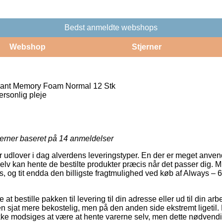
Bedst anmeldte webshops
Webshop
Stjerner
iant Memory Foam Normal 12 Stk
rsonlig pleje
jerner baseret på
14
anmeldelser
 udlover i dag alverdens leveringstyper. En der er meget anvendt e
lv kan hente de bestilte produkter præcis når det passer dig. M
s, og tit endda den billigste fragtmulighed ved køb af Always –
at bestille pakken til levering til din adresse eller ud til din a
n sjat mere bekostelig, men på den anden side ekstremt ligetil. 
ke modsiges at være at hente varerne selv, men dette nødvendig