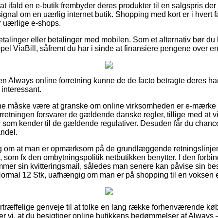
t ifald en e-butik frembyder deres produkter til en salgspris der 
signal om en uærlig internet butik. Shopping med kort er i hvert fa
or uærlige e-shops.
betalinger eller betalinger med mobilen. Som et alternativ bør d
el ViaBill, såfremt du har i sinde at finansiere pengene over en
en Always online forretning kunne de de facto betragte deres han
 interessant.
unne måske være at granske om online virksomheden er e-mærke g
rretningen forsvarer de gældende danske regler, tillige med at vi
r som kender til de gældende regulativer. Desuden får du chance f
ndel.
slag om at man er opmærksom på de grundlæggende retningslinjer d
 som fx den ombytningspolitik netbutikken benytter. I den forbi
mmer sin kvitteringsmail, således man senere kan påvise sin best
mal 12 Stk, uafhængig om man er på shopping til en voksen el
 fortræffelige genveje til at tolke en lang række forhenværende kø
 vi, at du besigtiger online butikkens bedømmelser af Always