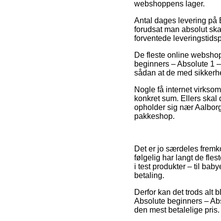
webshoppens lager.
Antal dages levering på 
forudsat man absolut skal
forventede leveringstid
De fleste online webshop
beginners – Absolute 1 – 
sådan at de med sikkerhed
Nogle få internet virkso
konkret sum. Ellers skal 
opholder sig nær Aalborg, 
pakkeshop.
Det er jo særdeles fremk
følgelig har langt de fles
i test produkter – til ba
betaling.
Derfor kan det trods alt b
Absolute beginners – Abs
den mest betalelige pris.