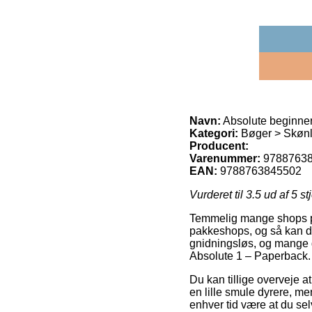
Navn:
Absolute beginner
Kategori:
Bøger > Skønli
Producent:
Varenummer:
9788763
EAN:
9788763845502
Vurderet til
3.5
ud af 5 st
Temmelig mange shops på ne
pakkeshops, og så kan du 
gnidningsløs, og mange 
Absolute 1 – Paperback.
Du kan tillige overveje at
en lille smule dyrere, me
enhver tid være at du sel