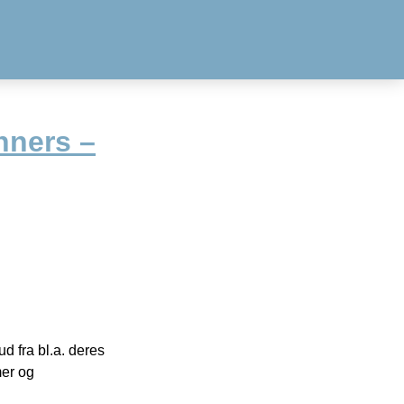
nners –
 fra bl.a. deres
mer og