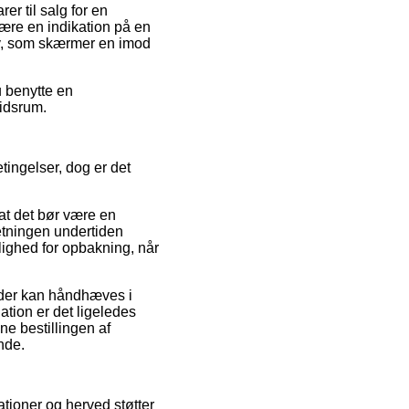
r til salg for en
ære en indikation på en
ov, som skærmer en imod
u benytte en
tidsrum.
tingelser, dog er det
 at det bør være en
retningen undertiden
lighed for opbakning, når
r der kan håndhæves i
lation er det ligeledes
ne bestillingen af
nde.
ationer og herved støtter