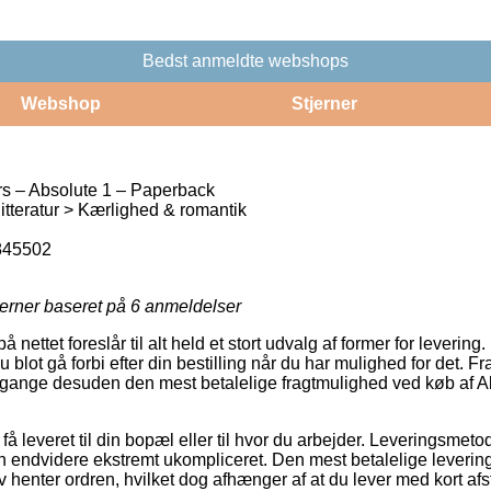
Bedst anmeldte webshops
Webshop
Stjerner
s – Absolute 1 – Paperback
tteratur > Kærlighed & romantik
845502
jerner baseret på
6
anmeldelser
ttet foreslår til alt held et stort udvalg af former for levering.
blot gå forbi efter din bestilling når du har mulighed for det. Fr
gange desuden den mest betalelige fragtmulighed ved køb af A
 få leveret til din bopæl eller til hvor du arbejder. Leveringsmet
n endvidere ekstremt ukompliceret. Den mest betalelige leverings
v henter ordren, hvilket dog afhænger af at du lever med kort afst