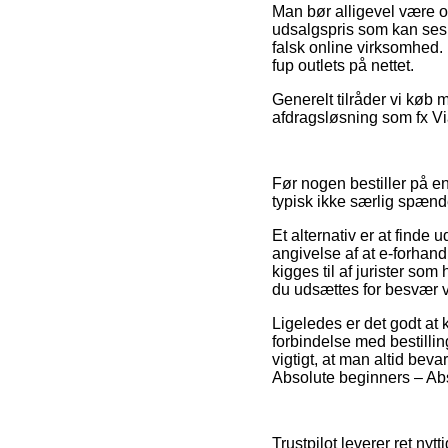
Man bør alligevel være om
udsalgspris som kan ses 
falsk online virksomhed.
fup outlets på nettet.
Generelt tilråder vi køb
afdragsløsning som fx Via
Før nogen bestiller på en
typisk ikke særlig spæn
Et alternativ er at finde
angivelse af at e-forhand
kigges til af jurister so
du udsættes for besvær ve
Ligeledes er det godt at
forbindelse med bestilling
vigtigt, at man altid bev
Absolute beginners – Abs
Trustpilot leverer ret ny