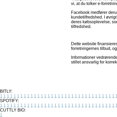
vi, at du tolker e-forret
Facebook medfører derudov
kundetilfredshed. I øvrig
deres købsoplevelse, som
tilfredshed.
Dette website finansieres
forretningernes tilbud, o
Informationer vedrørende
stillet ansvarlig for kor
BITLY:
1
1
1
1
1
1
1
1
1
1
1
1
1
1
1
1
1
1
1
1
1
1
1
1
1
1
1
1
1
1
1
1
1
1
SPOTIFY:
1
1
1
1
1
1
1
1
1
1
1
1
1
1
1
1
1
1
1
1
1
1
1
1
1
1
1
1
1
1
1
1
1
1
CUTTLY BIO:
1