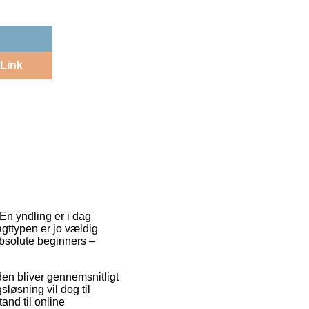
Link
 En yndling er i dag
agttypen er jo vældig
bsolute beginners –
oden bliver gennemsnitligt
løsning vil dog til
and til online