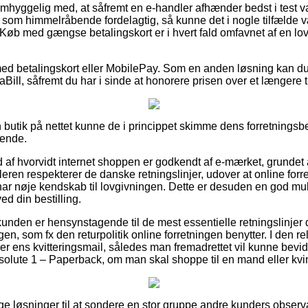
hyggelig med, at såfremt en e-handler afhænder bedst i test vare
som himmelråbende fordelagtig, så kunne det i nogle tilfælde v
 Køb med gængse betalingskort er i hvert fald omfavnet af en l
 med betalingskort eller MobilePay. Som en anden løsning kan d
Bill, såfremt du har i sinde at honorere prisen over et længere 
 butik på nettet kunne de i princippet skimme dens forretningsbe
dende.
 ud af hvorvidt internet shoppen er godkendt af e-mærket, grundet
leren respekterer de danske retningslinjer, udover at online for
m har nøje kendskab til lovgivningen. Dette er desuden en god mu
d din bestilling.
 kunden er hensynstagende til de mest essentielle retningslinje
en, som fx den returpolitik online forretningen benytter. I den re
arer ens kvitteringsmail, således man fremadrettet vil kunne bevid
olute 1 – Paperback, om man skal shoppe til en mand eller kvi
ttige løsninger til at sondere en stor gruppe andre kunders observ