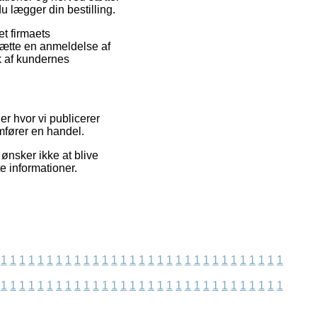
du lægger din bestilling.
et firmaets
nsætte en anmeldelse af
k af kundernes
er hvor vi publicerer
emfører en handel.
ønsker ikke at blive
te informationer.
1
1
1
1
1
1
1
1
1
1
1
1
1
1
1
1
1
1
1
1
1
1
1
1
1
1
1
1
1
1
1
1
1
1
1
1
1
1
1
1
1
1
1
1
1
1
1
1
1
1
1
1
1
1
1
1
1
1
1
1
1
1