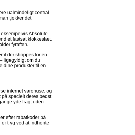
re ualmindeligt central
 man tjekker det
e, eksempelvis Absolute
nd et fastsat klokkeslæt,
lder fyraften.
emt der shoppes for en
– ligegyldigt om du
e dine produkter til en
se internet varehuse, og
et på specielt deres bedst
 gange yde fragt uden
der efter rabatkoder på
er tryg ved at indhente