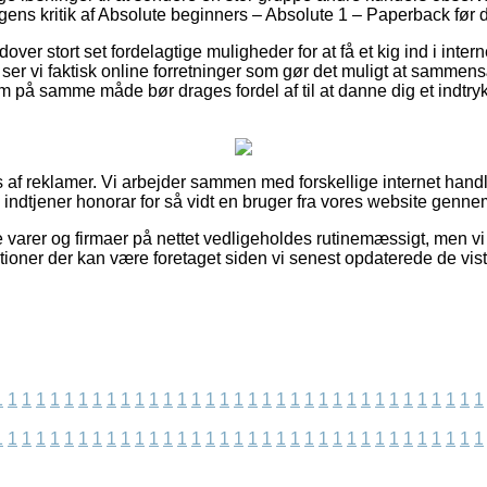
ningens kritik af Absolute beginners – Absolute 1 – Paperback før 
er stort set fordelagtige muligheder for at få et kig ind i intern
t ser vi faktisk online forretninger som gør det muligt at samme
 på samme måde bør drages fordel af til at danne dig et indtry
 af reklamer. Vi arbejder sammen med forskellige internet handl
g indtjener honorar for så vidt en bruger fra vores website genn
 varer og firmaer på nettet vedligeholdes rutinemæssigt, men vi 
rektioner der kan være foretaget siden vi senest opdaterede de vis
1
1
1
1
1
1
1
1
1
1
1
1
1
1
1
1
1
1
1
1
1
1
1
1
1
1
1
1
1
1
1
1
1
1
1
1
1
1
1
1
1
1
1
1
1
1
1
1
1
1
1
1
1
1
1
1
1
1
1
1
1
1
1
1
1
1
1
1
1
1