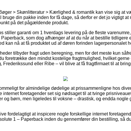
Bøger > Skønlitteratur > Kærlighed & romantik kan vise sig at væ
 bruge din pakke inden for få dage, så derfor er det jo vigtigt at
spunkt på det pågældende produkt.
s stiller garanti om 1 hverdags levering på de fleste varenumr
Paperback, som dog afhænger af at du når at bestille tidligere e
 kan nå at få produktet ud af døren forinden lagerpersonalet ho
mheder tilbyder fragt uden beregning, men for det meste kun såfr
du foretrække den mindst kostelige fragtmulighed, hvilket gerne 
Frederikssund eller Ribe – vil blive at få fragtfirmaet til at bring
ommeligt for almindelige dødelige at prissammenligne hos diver
te internet foretagender set sig nødsaget til at tvinge prisniveau
byer og børn, men ligeledes til voksne – drastisk, og endda nogle
live fordelagtigt at inspicere nogle forskellige internet foretagen
olute 1 – Paperback inden du gennemfører din bestilling, så du 