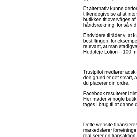
Et alternativ kunne derfo
tilkendegivelse af at int
butikken tit overvåges af
håndsrækning, for så vidt
Endvidere tilråder vi at
bestillingen, for eksemp
relevant, at man stadigv
Hudpleje Lotion – 100 ml
Trustpilot medfører adsk
den grund er det smart, a
du placerer din ordre.
Facebook resulterer i tils
Her møder vi nogle butikke
tages i brug til at danne 
Dette website finansier
markedsfører forretninge
realiserer en transaktion.