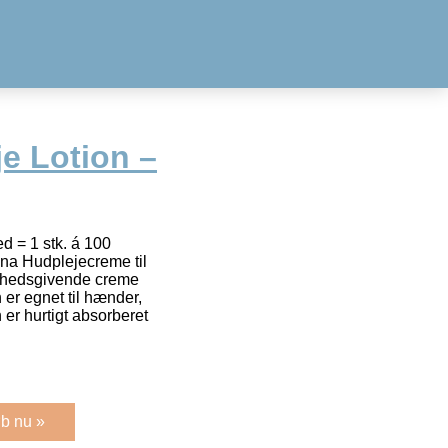
e Lotion –
 = 1 stk. á 100
na Hudplejecreme til
tighedsgivende creme
 er egnet til hænder,
er hurtigt absorberet
b nu »