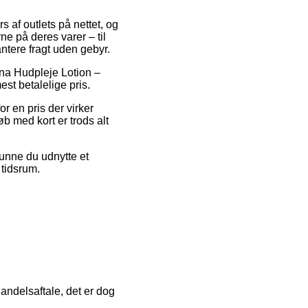
s af outlets på nettet, og
e på deres varer – til
ntere fragt uden gebyr.
bena Hudpleje Lotion –
est betalelige pris.
or en pris der virker
øb med kort er trods alt
kunne du udnytte et
 tidsrum.
andelsaftale, det er dog