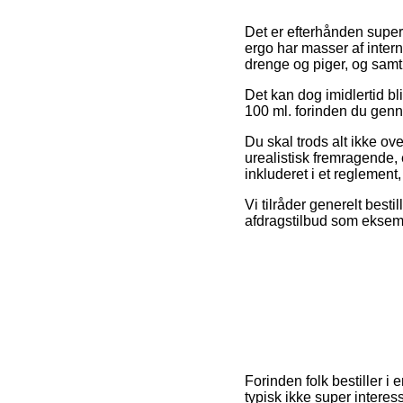
Det er efterhånden super 
ergo har masser af inter
drenge og piger, og samti
Det kan dog imidlertid bl
100 ml. forinden du genne
Du skal trods alt ikke ov
urealistisk fremragende, e
inkluderet i et reglement,
Vi tilråder generelt best
afdragstilbud som eksempe
Forinden folk bestiller i
typisk ikke super interes