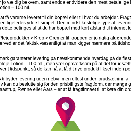
er jo vældig bekvem, samt endda endvidere den mest betalelige
tion – 100 ml..
få varerne leveret til din bopæl eller til hvor du arbejder. Fragt
n ligeledes yderst simpel. Den mindst kostelige type af leverin
 dette betinges af at du har bopæl med kort afstand til internet
lejeprodukter > Krop > Cremer til kroppen er jo rigtig afgørende i
erved er det faktisk væsentligt at man kigger nærmere på tidshor
.
anmark garanterer levering på næstkommende hverdag på de fles
eje Lotion – 100 ml., men vær opmærksom på at det forudsætter
ent tidspunkt, så de kan nå at få dit nye produkt fikset inden pe
tilbyder levering uden gebyr, men oftest under forudsætning af 
tiv kan du beslutte sig for den prisbilligste fragtform, der mange
strup, Rønne eller Aars – er at få fragtfirmaet til at køre din ord