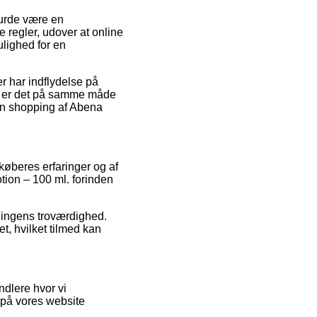
burde være en
 regler, udover at online
ulighed for en
r har indflydelse på
for er det på samme måde
sin shopping af Abena
køberes erfaringer og af
tion – 100 ml. forinden
etningens troværdighed.
et, hvilket tilmed kan
dlere hvor vi
 på vores website