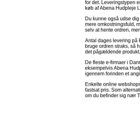
for det. Leveringstypen 
køb af Abena Hudpleje Lo
Du kunne også udse dig at 
mere omkostningsfuld, me
selv at hente ordren, men
Antal dages levering på P
bruge ordren straks, så h
det pågældende produkt
De fleste e-firmaer i D
eksempelvis Abena Hudpl
igennem forinden et angiv
Enkelte online webshops 
fastsat pris. Som alterna
om du befinder sig nær Taa