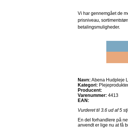
Vi har gennemgået de mes
prisniveau, sortimentstø
betalingsmuligheder.
Navn:
Abena Hudpleje Lo
Kategori:
Plejeprodukter
Producent:
Varenummer:
4413
EAN:
Vurderet til
3.6
ud af 5 st
En del forhandlere på net
anvendt er lige nu at få 