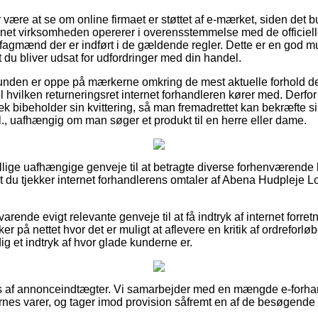
r være at se om online firmaet er støttet af e-mærket, siden det 
ernet virksomheden opererer i overensstemmelse med de officielle
 fagmænd der er indført i de gældende regler. Dette er en god m
 du bliver udsat for udfordringer med din handel.
 kunden er oppe på mærkerne omkring de mest aktuelle forhold de
el hvilken returneringsret internet forhandleren kører med. Der
æk bibeholder sin kvittering, så man fremadrettet kan bekræfte 
., uafhængig om man søger et produkt til en herre eller dame.
illige uafhængige genveje til at betragte diverse forhenværende 
t du tjekker internet forhandlerens omtaler af Abena Hudpleje Lo
varende evigt relevante genveje til at få indtryk af internet forr
r på nettet hvor det er muligt at aflevere en kritik af ordreforløb
dig et indtryk af hvor glade kunderne er.
es af annonceindtægter. Vi samarbejder med en mængde e-forhan
rnes varer, og tager imod provision såfremt en af de besøgende