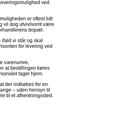
 leveringsmulighed ved
muligheden er oftest lidt
g vil dog utvivlsomt være
 forhandlerens bopæl.
fald vi står og skal
isonten for levering ved
te varenumre,
 at bestillingen køres
rsonalet tager hjem.
at der indkøbes for en
 gange – uden hensyn til
re til et afhentningssted.