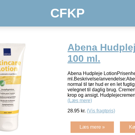
CFKP
Abena Hudplej
100 ml.
Abena Hudpleje LotionPrisenhed
ml.Beskrivelse/anvendelse:Abe
normal til tør hud er en let fug
velegnet til daglig brug. Cremen
krop og ansigt. Hudplejecremen 
(Læs mere)
28.95
kr.
(Vis fragtpris)
Læs mere »
Kø