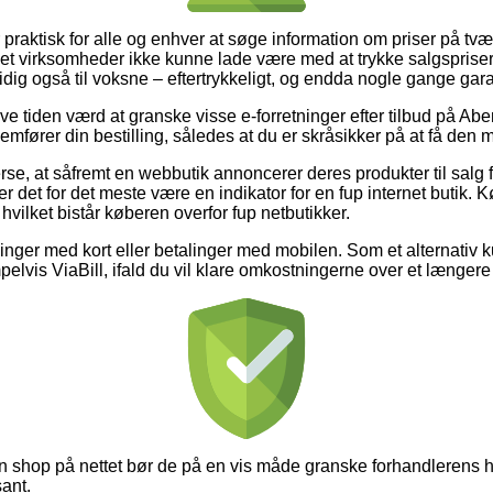
praktisk for alle og enhver at søge information om priser på tvær
net virksomheder ikke kunne lade være med at trykke salgsprisern
dig også til voksne – eftertrykkeligt, og endda nogle gange gara
ive tiden værd at granske visse e-forretninger efter tilbud på A
mfører din bestilling, således at du er skråsikker på at få den m
erse, at såfremt en webbutik annoncerer deres produkter til salg f
r det for det meste være en indikator for en fup internet butik. K
 hvilket bistår køberen overfor fup netbutikker.
illinger med kort eller betalinger med mobilen. Som et alternativ 
lvis ViaBill, ifald du vil klare omkostningerne over et længere
 en shop på nettet bør de på en vis måde granske forhandlerens h
sant.