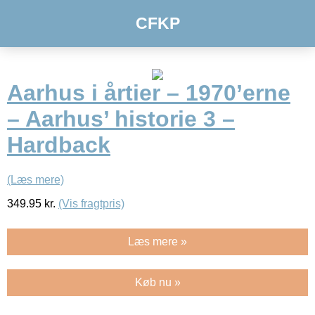
CFKP
Aarhus i årtier – 1970’erne
– Aarhus’ historie 3 –
Hardback
(Læs mere)
349.95
kr.
(Vis fragtpris)
Læs mere »
Køb nu »