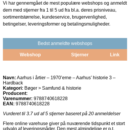
Vi har gennemgået de mest populære webshops og anmeldt
dem med stjerner fra 1 til 5 ud fra bl.a. deres prisniveau,
sortimentstørrelse, kundeservice, brugervenlighed,
betingelser, leveringsformer og betalingsmuligheder.
Bedst anmeldte webshops
Webshop
Stjerner
Link
Navn:
Aarhus i årtier – 1970’erne – Aarhus’ historie 3 –
Hardback
Kategori:
Bøger > Samfund & historie
Producent:
Varenummer:
9788740618228
EAN:
9788740618228
Vurderet til
3.7
ud af 5 stjerner baseret på
20
anmeldelser
Flere online varehuse giver på nuværende tidspunkt et stort
udvalg af leveringsmåder. Den mest almindelige er p.t.