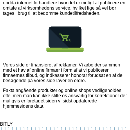
endda internet forhandlere hvor det er muligt at publicere en
omtale af virksomhedens service, hvilket lige så vel bør
tages i brug til at bedømme kundetilfredsheden.
Vores side er finansieret af reklamer. Vi arbejder sammen
med et hav af online firmaer i form af at vi publicerer
firmaernes tilbud, og indkasserer honorar forudsat en af de
besøgende på vores side laver en ordre.
Fakta angående produkter og online shops vedligeholdes
ofte, men man kan ikke stille os ansvarlig for korrektioner der
muligvis er foretaget siden vi sidst opdaterede
hjemmesidens data.
BITLY:
1
1
1
1
1
1
1
1
1
1
1
1
1
1
1
1
1
1
1
1
1
1
1
1
1
1
1
1
1
1
1
1
1
1