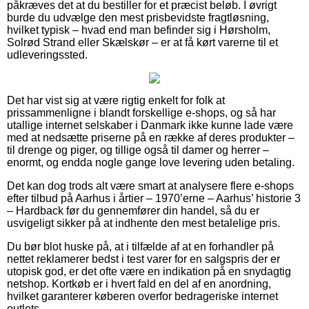
påkræves det at du bestiller for et præcist beløb. I øvrigt
burde du udvælge den mest prisbevidste fragtløsning,
hvilket typisk – hvad end man befinder sig i Hørsholm,
Solrød Strand eller Skælskør – er at få kørt varerne til et
udleveringssted.
Det har vist sig at være rigtig enkelt for folk at
prissammenligne i blandt forskellige e-shops, og så har
utallige internet selskaber i Danmark ikke kunne lade være
med at nedsætte priserne på en række af deres produkter –
til drenge og piger, og tillige også til damer og herrer –
enormt, og endda nogle gange love levering uden betaling.
Det kan dog trods alt være smart at analysere flere e-shops
efter tilbud på Aarhus i årtier – 1970’erne – Aarhus’ historie 3
– Hardback før du gennemfører din handel, så du er
usvigeligt sikker på at indhente den mest betalelige pris.
Du bør blot huske på, at i tilfælde af at en forhandler på
nettet reklamerer bedst i test varer for en salgspris der er
utopisk god, er det ofte være en indikation på en snydagtig
netshop. Kortkøb er i hvert fald en del af en anordning,
hvilket garanterer køberen overfor bedrageriske internet
outlets.