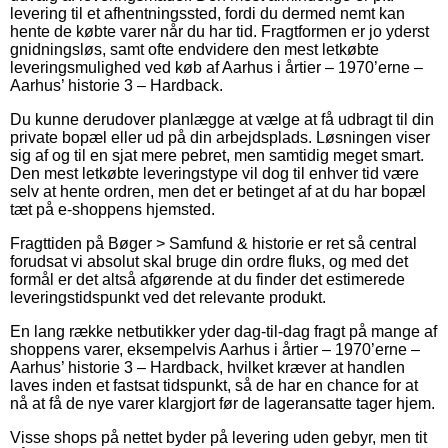
levering til et afhentningssted, fordi du dermed nemt kan
hente de købte varer når du har tid. Fragtformen er jo yderst
gnidningsløs, samt ofte endvidere den mest letkøbte
leveringsmulighed ved køb af Aarhus i årtier – 1970’erne –
Aarhus’ historie 3 – Hardback.
Du kunne derudover planlægge at vælge at få udbragt til din
private bopæl eller ud på din arbejdsplads. Løsningen viser
sig af og til en sjat mere pebret, men samtidig meget smart.
Den mest letkøbte leveringstype vil dog til enhver tid være
selv at hente ordren, men det er betinget af at du har bopæl
tæt på e-shoppens hjemsted.
Fragttiden på Bøger > Samfund & historie er ret så central
forudsat vi absolut skal bruge din ordre fluks, og med det
formål er det altså afgørende at du finder det estimerede
leveringstidspunkt ved det relevante produkt.
En lang række netbutikker yder dag-til-dag fragt på mange af
shoppens varer, eksempelvis Aarhus i årtier – 1970’erne –
Aarhus’ historie 3 – Hardback, hvilket kræver at handlen
laves inden et fastsat tidspunkt, så de har en chance for at
nå at få de nye varer klargjort før de lageransatte tager hjem.
Visse shops på nettet byder på levering uden gebyr, men tit