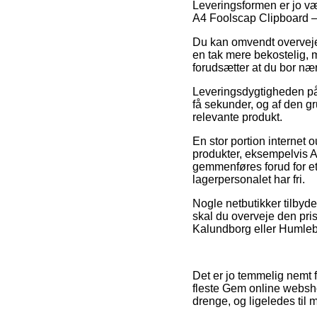
Leveringsformen er jo væl
A4 Foolscap Clipboard –
Du kan omvendt overveje a
en tak mere bekostelig, m
forudsætter at du bor n
Leveringsdygtigheden på 
få sekunder, og af den gr
relevante produkt.
En stor portion internet 
produkter, eksempelvis A
gemmenføres forud for et 
lagerpersonalet har fri.
Nogle netbutikker tilbyder
skal du overveje den pris
Kalundborg eller Humlebæk
Det er jo temmelig nemt 
fleste Gem online webshop
drenge, og ligeledes til 