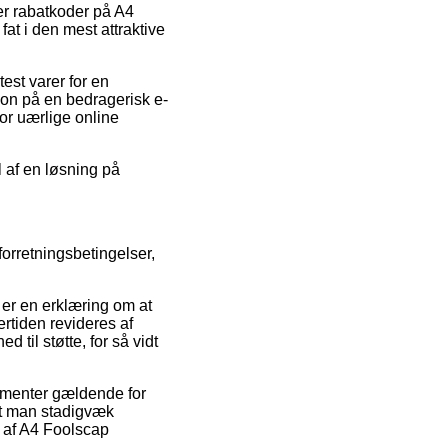
ter rabatkoder på A4
fat i den mest attraktive
est varer for en
ion på en bedragerisk e-
for uærlige online
l af en løsning på
orretningsbetingelser,
 er en erklæring om at
rtiden revideres af
 til støtte, for så vidt
ementer gældende for
 at man stadigvæk
n af A4 Foolscap