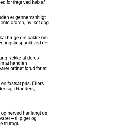
d for fragt ved køb af
toden er gennemsnitligt
hente ordren, hvilket dog
skal bruge din pakke om
everingstidspunkt ved det
 lang række af deres
om at handlen
rer ordnet forud for at
en fastsat pris. Ellers
der sig i Randers,
 og herved har langt de
arer – til piger og
fri fragt.