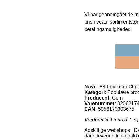
Vi har gennemgået de mes
prisniveau, sortimentstø
betalingsmuligheder.
Navn:
A4 Foolscap Clipb
Kategori:
Populære prod
Producent:
Gem
Varenummer:
3206217
EAN:
5056170303675
Vurderet til
4.8
ud af 5 st
Adskillige webshops i Da
dage levering til en pak