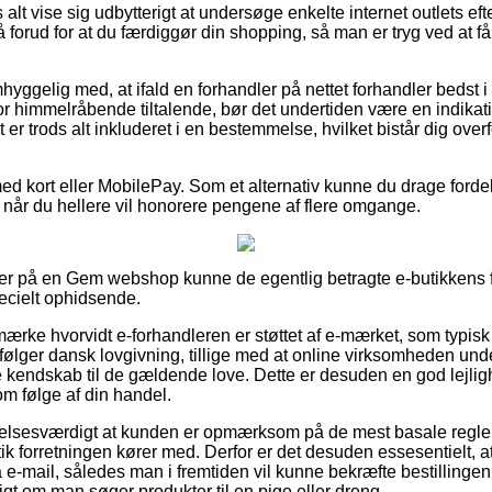
 alt vise sig udbytterigt at undersøge enkelte internet outlets ef
forud for at du færdiggør din shopping, så man er tryg ved at få 
yggelig med, at ifald en forhandler på nettet forhandler bedst i t
r himmelråbende tiltalende, bør det undertiden være en indikat
 er trods alt inkluderet i en bestemmelse, hvilket bistår dig over
med kort eller MobilePay. Som et alternativ kunne du drage forde
, når du hellere vil honorere pengene af flere omgange.
er på en Gem webshop kunne de egentlig betragte e-butikkens f
pecielt ophidsende.
ærke hvorvidt e-forhandleren er støttet af e-mærket, som typisk
ølger dansk lovgivning, tillige med at online virksomheden unde
 kendskab til de gældende love. Dette er desuden en god lejlighed
m følge af din handel.
lelsesværdigt at kunden er opmærksom på de mest basale regl
tik forretningen kører med. Derfor er det desuden essesentielt,
å e-mail, således man i fremtiden vil kunne bekræfte bestillinge
igt om man søger produkter til en pige eller dreng.