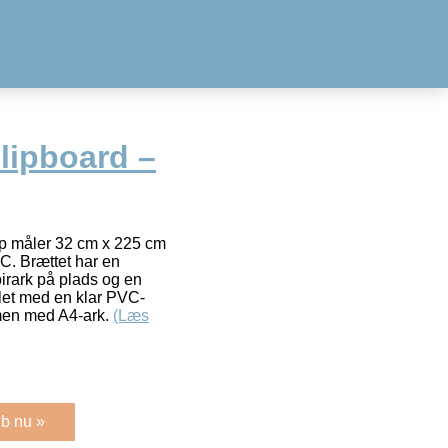
lipboard –
ap måler 32 cm x 225 cm
VC. Brættet har en
apirark på plads og en
let med en klar PVC-
mmen med A4-ark.
(Læs
b nu »