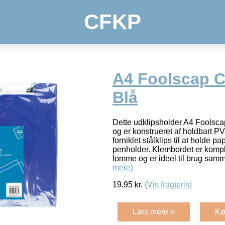
CFKP
A4 Foolscap C
Blå
Dette udklipsholder A4 Foolsc
og er konstrueret af holdbart P
forniklet stålklips til at holde p
penholder. Klembordet er komp
lomme og er ideel til brug sa
mere)
19.95
kr.
(Vis fragtpris)
Læs mere »
Kø