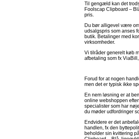
Til gengæld kan det trods
Foolscap Clipboard – Blå 
pris.
Du bør alligevel være omh
udsalgspris som anses fo
butik. Betalinger med kort
virksomheder.
Vi tilråder generelt køb 
afbetaling som fx ViaBill
Forud for at nogen handl
men det er typisk ikke s
En nem løsning er at bem
online webshoppen efterf
specialister som har nøje
du møder udfordringer so
Endvidere er det anbefa
handlen, fx den byttepoli
beholder sin kvittering p
Clipboard – Blå, ligegyld