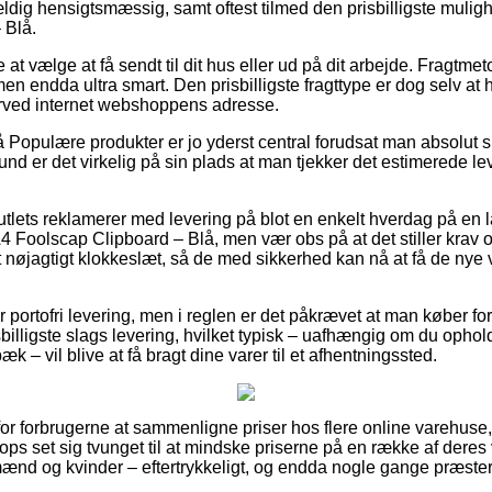
dig hensigtsmæssig, samt oftest tilmed den prisbilligste mulighe
 Blå.
t vælge at få sendt til dit hus eller ud på dit arbejde. Fragtme
en endda ultra smart. Den prisbilligste fragttype er dog selv at 
ærved internet webshoppens adresse.
Populære produkter er jo yderst central forudsat man absolut 
und er det virkelig på sin plads at man tjekker det estimerede l
outlets reklamerer med levering på blot en enkelt hverdag på en
4 Foolscap Clipboard – Blå, men vær obs på at det stiller krav 
nøjagtigt klokkeslæt, så de med sikkerhed kan nå at få de nye va
 portofri levering, men i reglen er det påkrævet at man køber for 
billigste slags levering, hvilket typisk – uafhængig om du ophol
 – vil blive at få bragt dine varer til et afhentningssted.
for forbrugerne at sammenligne priser hos flere online varehuse,
s set sig tvunget til at mindske priserne på en række af deres v
mænd og kvinder – eftertrykkeligt, og endda nogle gange præstere 