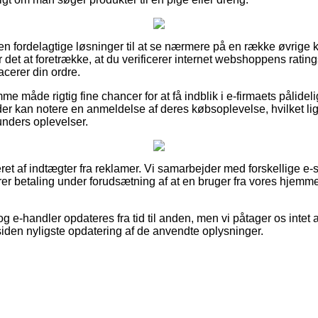
en fordelagtige løsninger til at se nærmere på en række øvrige
 det at foretrække, at du verificerer internet webshoppens ratin
acerer din ordre.
e måde rigtig fine chancer for at få indblik i e-firmaets pålide
r kan notere en anmeldelse af deres købsoplevelse, hvilket lige
 kunders oplevelser.
ret af indtægter fra reklamer. Vi samarbejder med forskellige e
rer betaling under forudsætning af at en bruger fra vores hjemme
 e-handler opdateres fra tid til anden, men vi påtager os intet 
siden nyligste opdatering af de anvendte oplysninger.