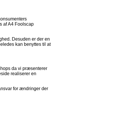
 konsumenters
gs af A4 Foolscap
lighed. Desuden er der en
ledes kan benyttes til at
-shops da vi præsenterer
side realiserer en
ansvar for ændringer der