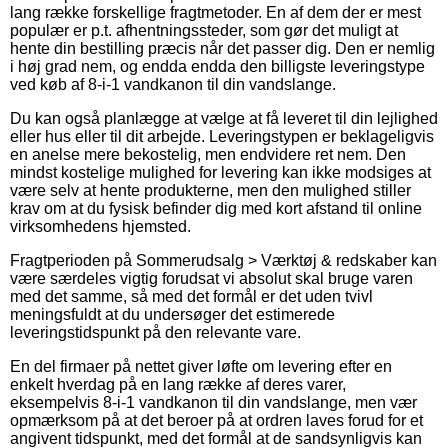
lang række forskellige fragtmetoder. En af dem der er mest
populær er p.t. afhentningssteder, som gør det muligt at
hente din bestilling præcis når det passer dig. Den er nemlig
i høj grad nem, og endda endda den billigste leveringstype
ved køb af 8-i-1 vandkanon til din vandslange.
Du kan også planlægge at vælge at få leveret til din lejlighed
eller hus eller til dit arbejde. Leveringstypen er beklageligvis
en anelse mere bekostelig, men endvidere ret nem. Den
mindst kostelige mulighed for levering kan ikke modsiges at
være selv at hente produkterne, men den mulighed stiller
krav om at du fysisk befinder dig med kort afstand til online
virksomhedens hjemsted.
Fragtperioden på Sommerudsalg > Værktøj & redskaber kan
være særdeles vigtig forudsat vi absolut skal bruge varen
med det samme, så med det formål er det uden tvivl
meningsfuldt at du undersøger det estimerede
leveringstidspunkt på den relevante vare.
En del firmaer på nettet giver løfte om levering efter en
enkelt hverdag på en lang række af deres varer,
eksempelvis 8-i-1 vandkanon til din vandslange, men vær
opmærksom på at det beroer på at ordren laves forud for et
angivent tidspunkt, med det formål at de sandsynligvis kan