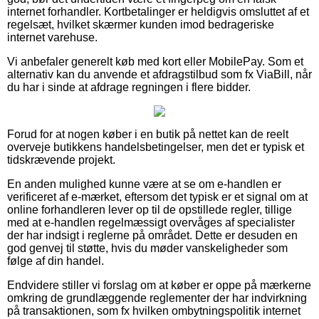
internet forhandler. Kortbetalinger er heldigvis omsluttet af et
regelsæt, hvilket skærmer kunden imod bedrageriske
internet varehuse.
Vi anbefaler generelt køb med kort eller MobilePay. Som et
alternativ kan du anvende et afdragstilbud som fx ViaBill, når
du har i sinde at afdrage regningen i flere bidder.
Forud for at nogen køber i en butik på nettet kan de reelt
overveje butikkens handelsbetingelser, men det er typisk et
tidskrævende projekt.
En anden mulighed kunne være at se om e-handlen er
verificeret af e-mærket, eftersom det typisk er et signal om at
online forhandleren lever op til de opstillede regler, tillige
med at e-handlen regelmæssigt overvåges af specialister
der har indsigt i reglerne på området. Dette er desuden en
god genvej til støtte, hvis du møder vanskeligheder som
følge af din handel.
Endvidere stiller vi forslag om at køber er oppe på mærkerne
omkring de grundlæggende reglementer der har indvirkning
på transaktionen, som fx hvilken ombytningspolitik internet