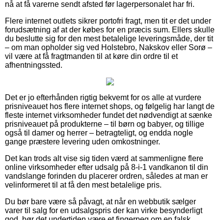
nå at få varerne sendt afsted før lagerpersonalet har fri.
Flere internet outlets sikrer portofri fragt, men tit er det under
forudsætning af at der købes for en præcis sum. Ellers skulle
du beslutte sig for den mest betalelige leveringsmåde, der tit
– om man opholder sig ved Holstebro, Nakskov eller Sorø –
vil være at få fragtmanden til at køre din ordre til et
afhentningssted.
Det er jo efterhånden rigtig bekvemt for os alle at vurdere
prisniveauet hos flere internet shops, og følgelig har langt de
fleste internet virksomheder fundet det nødvendigt at sænke
prisniveauet på produkterne – til børn og babyer, og tillige
også til damer og herrer – betragteligt, og endda nogle
gange præstere levering uden omkostninger.
Det kan trods alt vise sig tiden værd at sammenligne flere
online virksomheder efter udsalg på 8-i-1 vandkanon til din
vandslange forinden du placerer ordren, således at man er
velinformeret til at få den mest betalelige pris.
Du bør bare være så påvagt, at når en webbutik sælger
varer til salg for en udsalgspris der kan virke besynderligt
god, bør det undertiden være et fingerpeg om en falsk