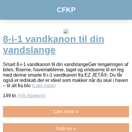
CFKP
8-i-1 vandkanon til din
vandslange
Smart 8-i-1 vandkanon til din vandslangeGør rengøringen af
bilen, fliserne, havemøblerne, taget og vinduerne til en leg
med denne smarte 8-i-1 vandkanon fra EZ JETÂ®. Du får
også et redskab der er ideel som makker når du skal i haven
– til alt fra blo
(Læs mere)
149
kr.
(Vis fragtpris)
Læs mere »
Køb nu »