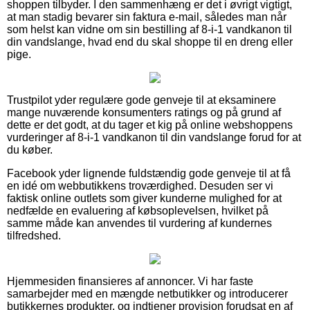
shoppen tilbyder. I den sammenhæng er det i øvrigt vigtigt,
at man stadig bevarer sin faktura e-mail, således man når
som helst kan vidne om sin bestilling af 8-i-1 vandkanon til
din vandslange, hvad end du skal shoppe til en dreng eller
pige.
Trustpilot yder regulære gode genveje til at eksaminere
mange nuværende konsumenters ratings og på grund af
dette er det godt, at du tager et kig på online webshoppens
vurderinger af 8-i-1 vandkanon til din vandslange forud for at
du køber.
Facebook yder lignende fuldstændig gode genveje til at få
en idé om webbutikkens troværdighed. Desuden ser vi
faktisk online outlets som giver kunderne mulighed for at
nedfælde en evaluering af købsoplevelsen, hvilket på
samme måde kan anvendes til vurdering af kundernes
tilfredshed.
Hjemmesiden finansieres af annoncer. Vi har faste
samarbejder med en mængde netbutikker og introducerer
butikkernes produkter, og indtjener provision forudsat en af